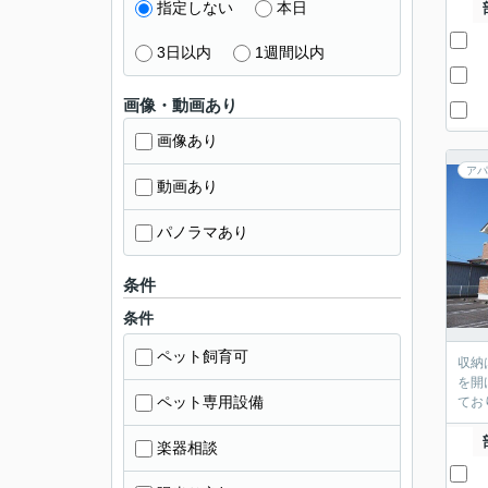
指定しない
本日
3日以内
1週間以内
画像・動画あり
画像あり
アパ
動画あり
パノラマあり
条件
条件
ペット飼育可
収納
を開
ペット専用設備
てお
楽器相談