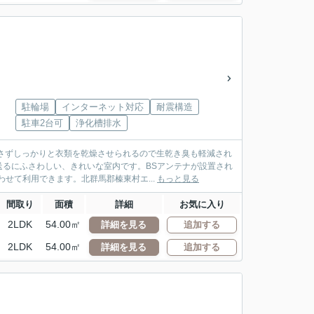
駐輪場
インターネット対応
耐震構造
駐車2台可
浄化槽排水
さずしっかりと衣類を乾燥させられるので生乾き臭も軽減され
るにふさわしい、きれいな室内です。BSアンテナが設置され
せて利用できます。北群馬郡榛東村エ...
もっと見る
間取り
面積
詳細
お気に入り
2LDK
54.00㎡
詳細を見る
追加する
2LDK
54.00㎡
詳細を見る
追加する