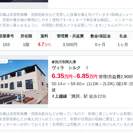
設備は浴室乾燥機・洗面化粧台など充実した設備を備え付けています♪収納はシュ
、衣類や履き物の整理がしやすく便利です♪モニターで来訪者を確認し、インターホ
て安全に暮らせるように、共用部に防犯カメラを設置しています♪こちらのアパートに
部屋番号
所在階
賃料
管理費・共益費
敷金/保証金
礼金
4.7
103
1階
3,500円
0ヶ月
1ヶ月
万円
ート
渋川市
阿久津
ヴィラ シルク Ⅰ
6.35
6.85
万円～
万円
管理/共益費2,900
50.14㎡～58.60㎡ (1LDK～2LDK) /築1年 /
建
上越線
「
渋川
」駅 徒歩22分
設備は浴室乾燥機・洗面化粧台などが揃っているので、快適に過ごしやすいお部屋
全居室収納などが備え付けられているので、衣類や日用品の収納に重宝します！知
インターホンが付いております！共用部には宅配ボックスが備え付けられているため