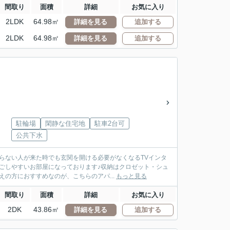
間取り
面積
詳細
お気に入り
2LDK
64.98㎡
詳細を見る
追加する
2LDK
64.98㎡
詳細を見る
追加する
駐輪場
閑静な住宅地
駐車2台可
公共下水
らない人が来た時でも玄関を開ける必要がなくなるTVインタ
ごしやすいお部屋になっております♪収納はクロゼット・シュ
の方におすすめなのが、こちらのアパ...
もっと見る
間取り
面積
詳細
お気に入り
2DK
43.86㎡
詳細を見る
追加する