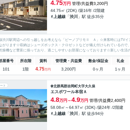
4.75
万円
管理/共益費3,200円
44.75㎡ (2DK) /築16年 /2階建
上越線
「
渋川
」駅 徒歩35分
線渋川駅周辺への引っ越しをお考えなら「ピーノプリモⅡ Ａ」☆来客時にはTVイ
ながります☆収納はシューズボックス・クロゼットなどが備え付けられているので
乾燥機など豊富に揃っており、過ごしやすいお部屋になっております☆新しい生活の
部屋番号
所在階
賃料
管理費・共益費
敷金/保証金
礼金
4.75
101
1階
3,200円
0ヶ月
1ヶ月
万円
ート
北群馬郡吉岡町
大字大久保
エスポワール本宿Ａ
4.8
4.9
万円～
万円
管理/共益費2,400円
58.08㎡～64.97㎡ (3DK) /築24年 /2階建
上越線
「
渋川
」駅 徒歩94分