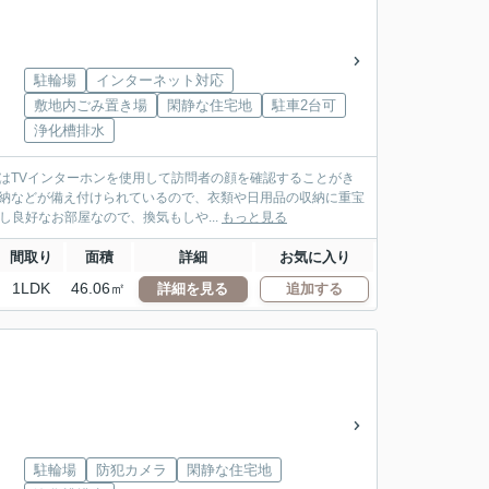
駐輪場
インターネット対応
敷地内ごみ置き場
閑静な住宅地
駐車2台可
浄化槽排水
はTVインターホンを使用して訪問者の顔を確認することがき
収納などが備え付けられているので、衣類や日用品の収納に重宝
し良好なお部屋なので、換気もしや...
もっと見る
間取り
面積
詳細
お気に入り
1LDK
46.06㎡
詳細を見る
追加する
駐輪場
防犯カメラ
閑静な住宅地