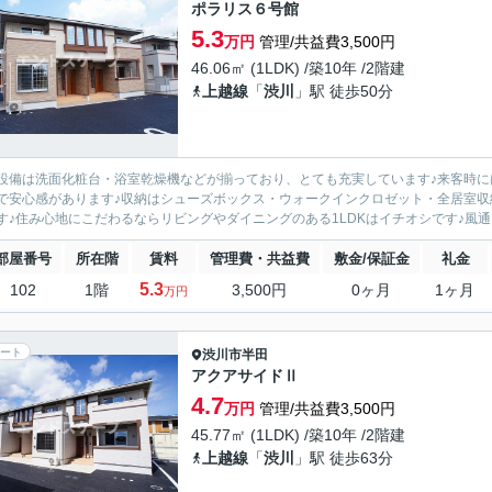
ポラリス６号館
5.3
万円
管理/共益費3,500円
46.06㎡ (1LDK) /築10年 /2階建
上越線
「
渋川
」駅 徒歩50分
設備は洗面化粧台・浴室乾燥機などが揃っており、とても充実しています♪来客時に
で安心感があります♪収納はシューズボックス・ウォークインクロゼット・全居室
す♪住み心地にこだわるならリビングやダイニングのある1LDKはイチオシです♪風通
部屋番号
所在階
賃料
管理費・共益費
敷金/保証金
礼金
5.3
102
1階
3,500円
0ヶ月
1ヶ月
万円
ート
渋川市
半田
アクアサイドⅡ
4.7
万円
管理/共益費3,500円
45.77㎡ (1LDK) /築10年 /2階建
上越線
「
渋川
」駅 徒歩63分