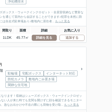
浄化槽排水
ーズボックス・ウォークインクロゼット・全居室収納など豊富な
ンを通じて室内から会話することができます♪犯罪を未然に防
は自走式駐車場あり♪敷地内に居住者...
もっと見る
間取り
面積
詳細
お気に入り
1LDK
45.77㎡
詳細を見る
追加する
円
2階
駐輪場
宅配ボックス
インターネット対応
防犯カメラ
敷地内ごみ置き場
閑静な住宅地
になります！収納はシューズボックス・ウォークインクロゼッ
らない人が来た時でも玄関を開けずに顔を確認できるモニター
、急なお出かけや不在の際にも荷物を受け取...
もっと見る