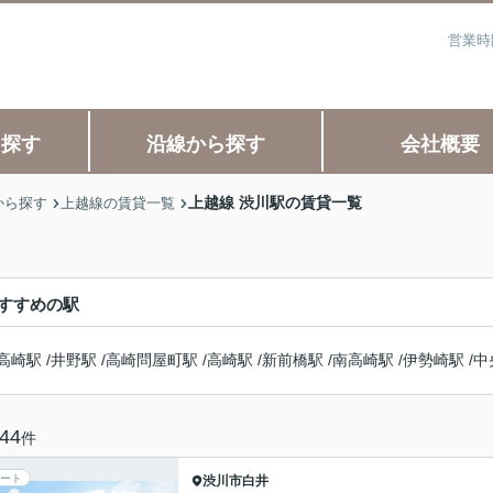
営業時
ら探す
沿線から探す
会社概要
上越線 渋川駅の賃貸一覧
から探す
上越線の賃貸一覧
すすめの駅
高崎駅
/
井野駅
/
高崎問屋町駅
/
高崎駅
/
新前橋駅
/
南高崎駅
/
伊勢崎駅
/
中
44
件
ート
渋川市
白井