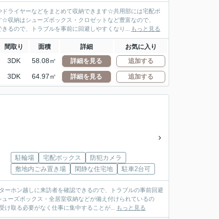
やドライヤーなどをまとめて収納できます☆共用部には宅配ボ
す☆収納はシューズボックス・クロゼットなど豊富なので、
きるので、トラブルを事前に回避しやすくなり...
もっと見る
間取り
面積
詳細
お気に入り
3DK
58.08㎡
詳細を見る
追加する
3DK
64.97㎡
詳細を見る
追加する
駐輪場
宅配ボックス
防犯カメラ
敷地内ごみ置き場
閑静な住宅地
駐車2台可
ンターホン越しに来訪者を確認できるので、トラブルの事前回避
シューズボックス・全居室収納などが備え付けられているの
け取る必要がなく仕事に集中することが...
もっと見る