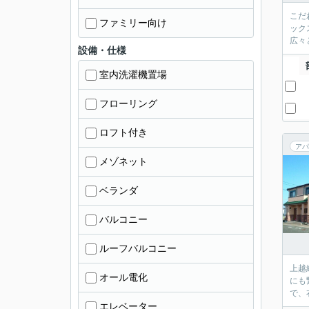
こだ
ファミリー向け
ック
広々
設備・仕様
室内洗濯機置場
フローリング
ロフト付き
アパ
メゾネット
ベランダ
バルコニー
ルーフバルコニー
上越
オール電化
にも
で、
エレベーター