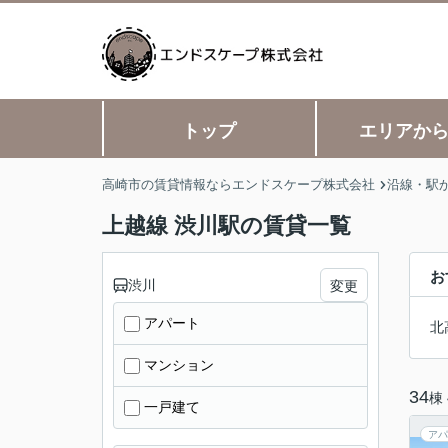
トップ
エリアか
高崎市の賃貸情報ならエンドスケープ株式会社
沿線・駅
上越線 渋川駅の賃貸一覧
お
渋川
変更
アパート
北
マンション
34
棟
一戸建て
アパ