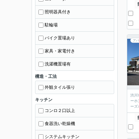
照明器具付き
駐輪場
バイク置場あり
アパ
家具・家電付き
洗濯機置場有
構造・工法
外観タイル張り
渋川
キッチン
ーホ
ーズ
コンロ２口以上
食器洗い乾燥機
システムキッチン