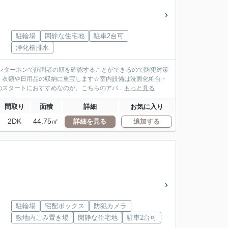
駐輪場
閑静な住宅地
駐車2台可
浄化槽排水
ンターホンで訪問者の顔を確認することができるので防犯対策
、衣類や日用品の収納に重宝します☆室内設備は洗面化粧台・
スタートにおすすめなのが、こちらのアパ...
もっと見る
間取り
面積
詳細
お気に入り
2DK
44.75㎡
詳細を見る
追加する
駐輪場
宅配ボックス
防犯カメラ
敷地内ごみ置き場
閑静な住宅地
駐車2台可