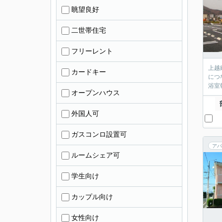
眺望良好
二世帯住宅
フリーレント
上越
カードキー
につ
浴室
オープンハウス
外国人可
ガスコンロ設置可
アパ
ルームシェア可
学生向け
カップル向け
女性向け