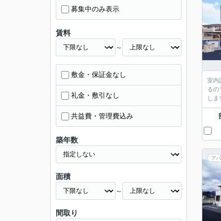
募集中のみ表示
賃料
～
敷金・保証金なし
室内
るの
礼金・敷引なし
しま
共益費・管理費込み
築年数
アパ
面積
～
間取り