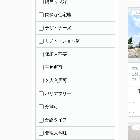
陽当り良好
アパ
閑静な住宅地
デザイナーズ
リノベーション済
保証人不要
事務所可
来客
る浴
てい
２人入居可
バリアフリー
分割可
分譲タイプ
アパ
管理人常駐