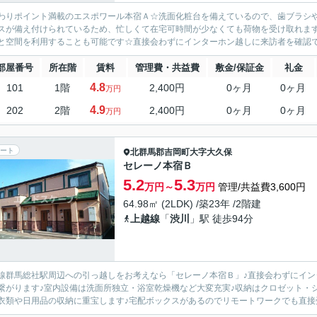
わりポイント満載のエスポワール本宿Ａ☆洗面化粧台を備えているので、歯ブラシ
スが備え付けられているため、忙しくて在宅可時間が少なくても荷物を受け取れま
と空間を利用することも可能です☆直接会わずにインターホン越しに来訪者を確認で
部屋番号
所在階
賃料
管理費・共益費
敷金/保証金
礼金
4.8
101
1階
2,400円
0ヶ月
0ヶ月
万円
4.9
202
2階
2,400円
0ヶ月
0ヶ月
万円
ート
北群馬郡吉岡町
大字大久保
セレーノ本宿Ｂ
5.2
5.3
万円～
万円
管理/共益費3,600円
64.98㎡ (2LDK) /築23年 /2階建
上越線
「
渋川
」駅 徒歩94分
線群馬総社駅周辺への引っ越しをお考えなら「セレーノ本宿Ｂ」♪直接会わずにイ
繋がります♪室内設備は洗面所独立・浴室乾燥機など大変充実♪収納はクロゼット・
衣類や日用品の収納に重宝します♪宅配ボックスがあるのでリモートワークでも直接受