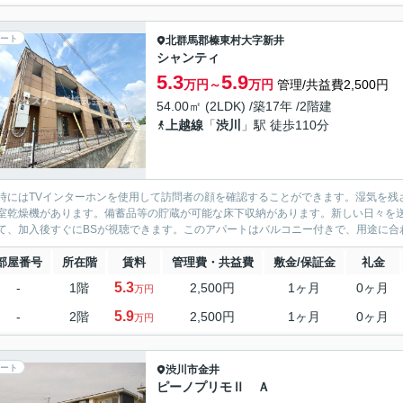
ート
北群馬郡榛東村
大字新井
シャンティ
5.3
5.9
万円～
万円
管理/共益費2,500円
54.00㎡ (2LDK) /築17年 /2階建
上越線
「
渋川
」駅 徒歩110分
時にはTVインターホンを使用して訪問者の顔を確認することができます。湿気を残
室乾燥機があります。備蓄品等の貯蔵が可能な床下収納があります。新しい日々を送
て、加入後すぐにBSが視聴できます。このアパートはバルコニー付きで、用途に合わ
部屋番号
所在階
賃料
管理費・共益費
敷金/保証金
礼金
5.3
-
1階
2,500円
1ヶ月
0ヶ月
万円
5.9
-
2階
2,500円
1ヶ月
0ヶ月
万円
ート
渋川市
金井
ピーノプリモⅡ Ａ