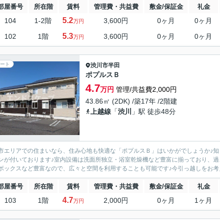
部屋番号
所在階
賃料
管理費・共益費
敷金/保証金
礼金
5.2
104
1-2階
3,600円
0ヶ月
0ヶ月
万円
5.3
102
1階
3,600円
0ヶ月
0ヶ月
万円
ート
渋川市
半田
ポプルスＢ
4.7
万円
管理/共益費2,000円
43.86㎡ (2DK) /築17年 /2階建
上越線
「
渋川
」駅 徒歩48分
市エリアでの住まいなら、住み心地も快適な「ポプルスＢ」はいかがでしょうか♪知
ンが付いております♪室内設備は洗面所独立・浴室乾燥機など豊富に揃っており、過
ボックスなど豊富なので、広々と空間を利用することも可能です♪今引っ越しをお考え
部屋番号
所在階
賃料
管理費・共益費
敷金/保証金
礼金
4.7
103
1階
2,000円
0ヶ月
1ヶ月
万円