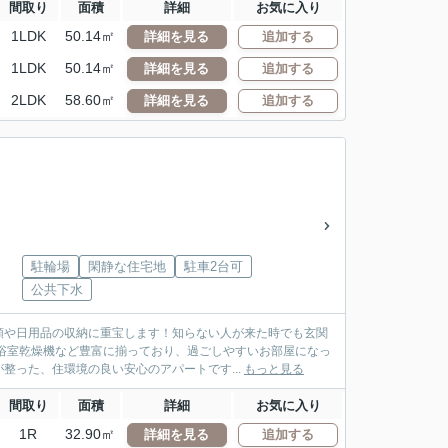
間取り
面積
詳細
お気に入り
1LDK
50.14㎡
詳細を見る
追加する
1LDK
50.14㎡
詳細を見る
追加する
2LDK
58.60㎡
詳細を見る
追加する
駐輪場
閑静な住宅地
駐車2台可
公共下水
類や日用品の収納に重宝します！知らない人が来た時でも玄関
浴室乾燥機など豊富に揃っており、過ごしやすいお部屋になっ
整った、住環境の良い安心のアパートです...
もっと見る
間取り
面積
詳細
お気に入り
1R
32.90㎡
詳細を見る
追加する