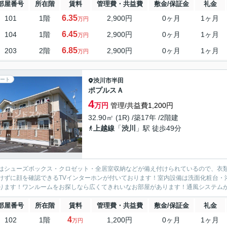
部屋番号
所在階
賃料
管理費・共益費
敷金/保証金
礼金
6.35
101
1階
2,900円
0ヶ月
1ヶ月
万円
6.45
104
1階
2,900円
0ヶ月
1ヶ月
万円
6.85
203
2階
2,900円
0ヶ月
1ヶ月
万円
ート
渋川市
半田
ポプルスＡ
4
万円
管理/共益費1,200円
32.90㎡ (1R) /築17年 /2階建
上越線
「
渋川
」駅 徒歩49分
はシューズボックス・クロゼット・全居室収納などが備え付けられているので、衣
けずに顔を確認できるTVインターホンが付いております！室内設備は洗面化粧台・
ります！ワンルームをお探しなら広くてきれいなお部屋があります！通風システムが
部屋番号
所在階
賃料
管理費・共益費
敷金/保証金
礼金
4
102
1階
1,200円
0ヶ月
1ヶ月
万円