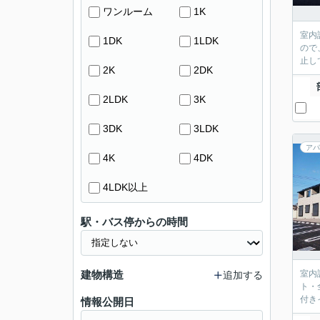
ワンルーム
1K
室内
1DK
1LDK
ので
止し
2K
2DK
2LDK
3K
3DK
3LDK
アパ
4K
4DK
4LDK以上
駅・バス停からの時間
建物構造
室内
追加する
ト・
付き
情報公開日