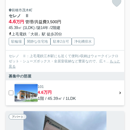
前橋市茂木町
セレノ Ⅱ
4.6
万円
管理/共益費3,500円
45.39㎡ (1LDK) /築14年 /2階建
上毛電鉄「大胡」駅 徒歩20分
駐輪場
閑静な住宅地
駐車2台可
浄化槽排水
セレノ Ⅱ：上毛電鉄江木駅にも近くて便利♪収納はウォークインクロ
ゼット・シューズボックス・全居室収納など豊富なので、広々...
もっと
見る
募集中の部屋
101
4.6万円
1階 / 45.39㎡ / 1LDK
アパート