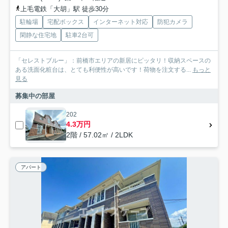
上毛電鉄「大胡」駅 徒歩30分
駐輪場
宅配ボックス
インターネット対応
防犯カメラ
閑静な住宅地
駐車2台可
「セレストブルー」：前橋市エリアの新居にピッタリ！収納スペースの
ある洗面化粧台は、とても利便性が高いです！荷物を注文する...
もっと
見る
募集中の部屋
202
4.3万円
2階 / 57.02㎡ / 2LDK
アパート