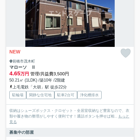
NEW
前橋市茂木町
マローソ Ⅱ
4.65
万円
管理/共益費3,500円
50.21㎡ (1LDK) /築10年 /2階建
上毛電鉄「大胡」駅 徒歩22分
駐輪場
閑静な住宅地
駐車2台可
浄化槽排水
収納はシューズボックス・クロゼット・全居室収納など豊富なので、衣
類や履き物の整理がしやすく便利です！通話ボタンを押せば相...
もっと
見る
募集中の部屋