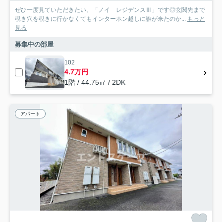
ぜひ一度見ていただきたい、「ノイ レジデンスⅢ」です◎玄関先まで
覗き穴を覗きに行かなくてもインターホン越しに誰が来たのか...
もっと
見る
募集中の部屋
102
4.7万円
1階 / 44.75㎡ / 2DK
アパート