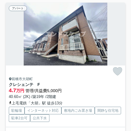
アパート
前橋市大胡町
クレシェンテ F
4.7
万円
管理/共益費5,000円
40.60㎡ (2K) /築19年 /2階建
上毛電鉄「大胡」駅 徒歩13分
駐輪場
インターネット対応
敷地内ごみ置き場
閑静な住宅地
駐車2台可
公共下水