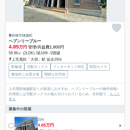
前橋市樋越町
ヘブンリーブルー
4.85
万円
管理/共益費1,800円
58.86㎡ (2LDK) /築18年 /2階建
上毛電鉄「大胡」駅 徒歩29分
駐輪場
宅配ボックス
インターネット対応
防犯カメラ
敷地内ごみ置き場
閑静な住宅地
上毛電鉄樋越駅近くの新居におすすめ、ヘブンリーブルーの物件情報♪
共用部には宅配ボックスが備え付けられているため、非対面で...
もっと
見る
募集中の部屋
204
4.85万円