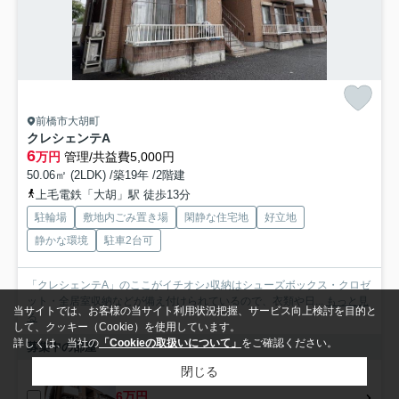
前橋市大胡町
クレシェンテA
6
万円
管理/共益費5,000円
50.06㎡ (2LDK) /築19年 /2階建
上毛電鉄「大胡」駅 徒歩13分
駐輪場
敷地内ごみ置き場
閑静な住宅地
好立地
静かな環境
駐車2台可
「クレシェンテA」のここがイチオシ♪収納はシューズボックス・クロゼ
ット・全居室収納などが備え付けられているので、衣類や日...
もっと見
当サイトでは、お客様の当サイト利用状況把握、サービス向上検討を目的と
る
して、クッキー（Cookie）を使用しています。
詳しくは、当社の
「Cookieの取扱いについて」
をご確認ください。
募集中の部屋
閉じる
202
6万円