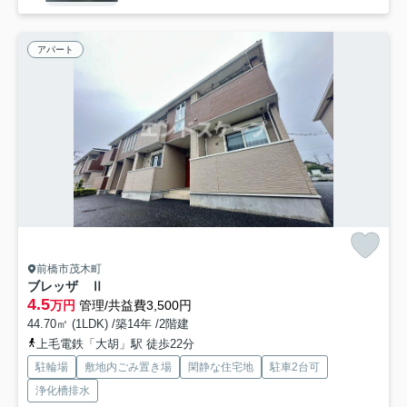
アパート
前橋市茂木町
ブレッザ Ⅱ
4.5
万円
管理/共益費3,500円
44.70㎡ (1LDK) /築14年 /2階建
上毛電鉄「大胡」駅 徒歩22分
駐輪場
敷地内ごみ置き場
閑静な住宅地
駐車2台可
浄化槽排水