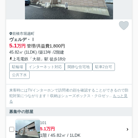
前橋市堀越町
ヴェルデ・Ⅰ
5.1
万円
管理/共益費1,800円
45.82㎡ (1LDK) /築13年 /2階建
上毛電鉄「大胡」駅 徒歩18分
駐輪場
インターネット対応
閑静な住宅地
駐車2台可
公共下水
来客時にはTVインターホンで訪問者の顔を確認することができるので防
犯対策につながります！収納はシューズボックス・クロゼッ...
もっと見
る
募集中の部屋
101
5.1万円
1階 / 45.82㎡ / 1LDK