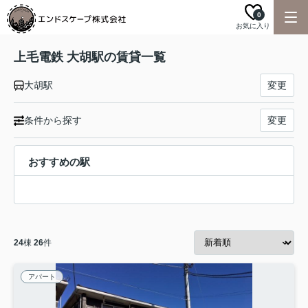
0
お気に入り
上毛電鉄 大胡駅の賃貸一覧
大胡駅
変更
条件から探す
変更
おすすめの駅
24
棟
26
件
アパート