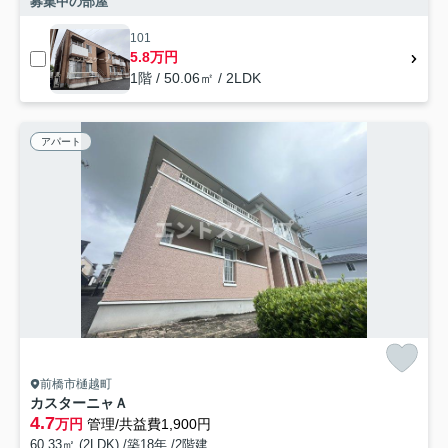
募集中の部屋
101
5.8万円
1階 / 50.06㎡ / 2LDK
アパート
前橋市樋越町
カスターニャＡ
4.7
万円
管理/共益費1,900円
60.33㎡ (2LDK) /築18年 /2階建