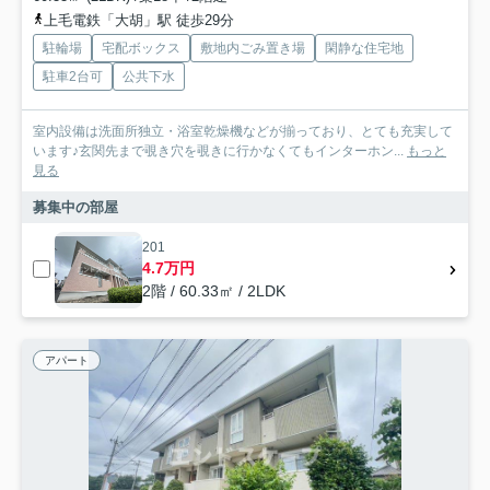
上毛電鉄「大胡」駅 徒歩29分
駐輪場
宅配ボックス
敷地内ごみ置き場
閑静な住宅地
駐車2台可
公共下水
室内設備は洗面所独立・浴室乾燥機などが揃っており、とても充実して
います♪玄関先まで覗き穴を覗きに行かなくてもインターホン...
もっと
見る
募集中の部屋
201
4.7万円
2階 / 60.33㎡ / 2LDK
アパート