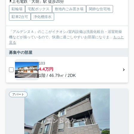
上毛電鉄「大胡」駅 徒歩20分
駐輪場
宅配ボックス
敷地内ごみ置き場
閑静な住宅地
駐車2台可
浄化槽排水
「アルデンヌＡ」のここがイチオシ♪室内設備は洗面化粧台・浴室乾燥
機などが揃っているので、快適に過ごしやすいお部屋になりま...
もっと
見る
募集中の部屋
103
4.4万円
1階 / 46.79㎡ / 2DK
アパート