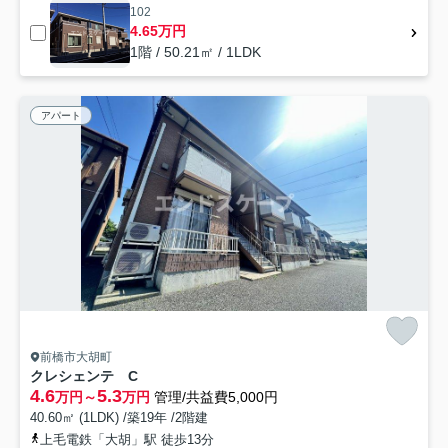
102
4.65万円
1階 / 50.21㎡ / 1LDK
アパート
前橋市大胡町
クレシェンテ C
4.6
5.3
万円～
万円
管理/共益費5,000円
40.60㎡ (1LDK) /築19年 /2階建
上毛電鉄「大胡」駅 徒歩13分