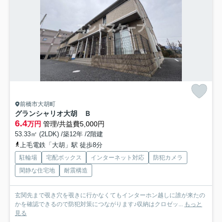
前橋市大胡町
グランシャリオ大胡 Ｂ
6.4
万円
管理/共益費5,000円
53.33㎡ (2LDK) /築12年 /2階建
上毛電鉄「大胡」駅 徒歩8分
駐輪場
宅配ボックス
インターネット対応
防犯カメラ
閑静な住宅地
耐震構造
玄関先まで覗き穴を覗きに行かなくてもインターホン越しに誰が来たの
かを確認できるので防犯対策につながります♪収納はクロゼッ...
もっと
見る