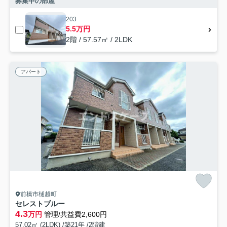
募集中の部屋
203
5.5万円
2階 / 57.57㎡ / 2LDK
アパート
前橋市樋越町
セレストブルー
4.3
万円
管理/共益費2,600円
57.02㎡ (2LDK) /築21年 /2階建