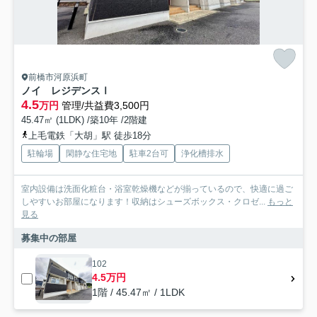
前橋市河原浜町
ノイ レジデンスⅠ
4.5
万円
管理/共益費3,500円
45.47㎡ (1LDK) /築10年 /2階建
上毛電鉄「大胡」駅 徒歩18分
駐輪場
閑静な住宅地
駐車2台可
浄化槽排水
室内設備は洗面化粧台・浴室乾燥機などが揃っているので、快適に過ご
しやすいお部屋になります！収納はシューズボックス・クロゼ...
もっと
見る
募集中の部屋
102
4.5万円
1階 / 45.47㎡ / 1LDK