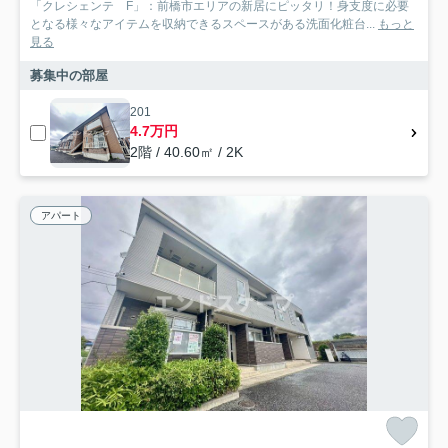
「クレシェンテ F」：前橋市エリアの新居にピッタリ！身支度に必要
となる様々なアイテムを収納できるスペースがある洗面化粧台...
もっと
見る
募集中の部屋
201
4.7万円
2階 / 40.60㎡ / 2K
アパート