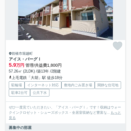
前橋市堀越町
アイス・バーグⅠ
5.9
万円
管理/共益費1,800円
57.26㎡ (2LDK) /築13年 /2階建
上毛電鉄「大胡」駅 徒歩18分
駐輪場
インターネット対応
敷地内ごみ置き場
閑静な住宅地
駐車2台可
公共下水
ぜひ一度見ていただきたい、「アイス・バーグⅠ」です！収納はウォー
クインクロゼット・シューズボックス・全居室収納など豊富な...
もっと
見る
募集中の部屋