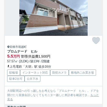
前橋市堀越町
プロムナード ヒル
5.5
万円
管理/共益費1,500円
57.57㎡ (2LDK) /築13年 /2階建
上毛電鉄「大胡」駅 徒歩16分
駐輪場
インターネット対応
防犯カメラ
敷地内ごみ置き場
駐車2台可
公共下水
大胡駅周辺への引っ越しをお考えなら「プロムナード ヒル」。ドアを
開けたり直接会話しなくてもモニター越しに来訪者を確認でき...
もっと
見る