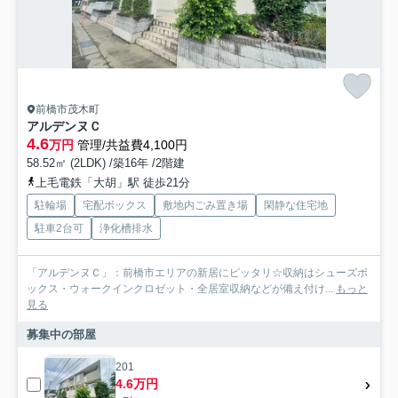
前橋市茂木町
アルデンヌＣ
4.6
万円
管理/共益費4,100円
58.52㎡ (2LDK) /築16年 /2階建
上毛電鉄「大胡」駅 徒歩21分
駐輪場
宅配ボックス
敷地内ごみ置き場
閑静な住宅地
駐車2台可
浄化槽排水
「アルデンヌＣ」：前橋市エリアの新居にピッタリ☆収納はシューズボ
ックス・ウォークインクロゼット・全居室収納などが備え付け...
もっと
見る
募集中の部屋
201
4.6万円