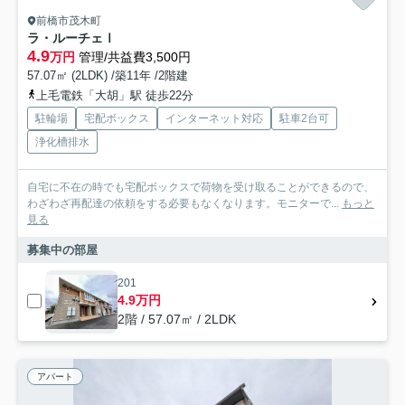
前橋市茂木町
ラ・ルーチェⅠ
4.9
万円
管理/共益費3,500円
57.07㎡ (2LDK) /築11年 /2階建
上毛電鉄「大胡」駅 徒歩22分
駐輪場
宅配ボックス
インターネット対応
駐車2台可
浄化槽排水
自宅に不在の時でも宅配ボックスで荷物を受け取ることができるので、
わざわざ再配達の依頼をする必要もなくなります。モニターで...
もっと
見る
募集中の部屋
201
4.9万円
2階 / 57.07㎡ / 2LDK
アパート