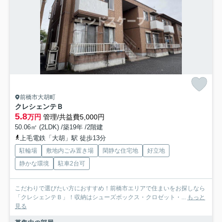
前橋市大胡町
クレシェンテＢ
5.8
万円
管理/共益費5,000円
50.06㎡ (2LDK) /築19年 /2階建
上毛電鉄「大胡」駅 徒歩13分
駐輪場
敷地内ごみ置き場
閑静な住宅地
好立地
静かな環境
駐車2台可
こだわりで選びたい方におすすめ！前橋市エリアで住まいをお探しなら
「クレシェンテＢ」！収納はシューズボックス・クロゼット・...
もっと
見る