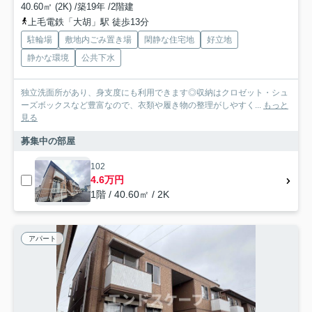
40.60㎡ (2K) /築19年 /2階建
上毛電鉄「大胡」駅 徒歩13分
駐輪場
敷地内ごみ置き場
閑静な住宅地
好立地
静かな環境
公共下水
独立洗面所があり、身支度にも利用できます◎収納はクロゼット・シュ
ーズボックスなど豊富なので、衣類や履き物の整理がしやすく...
もっと
見る
募集中の部屋
102
4.6万円
1階 / 40.60㎡ / 2K
アパート