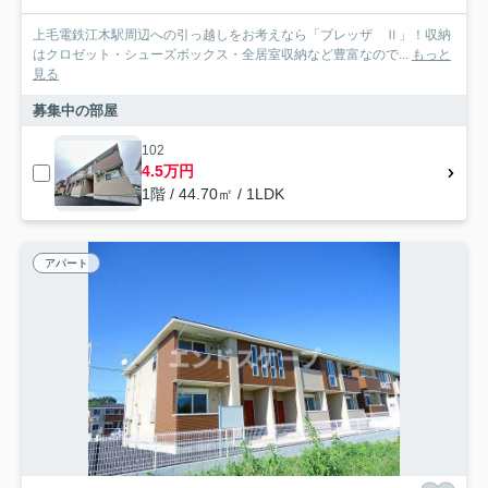
上毛電鉄江木駅周辺への引っ越しをお考えなら「ブレッザ Ⅱ」！収納
はクロゼット・シューズボックス・全居室収納など豊富なので...
もっと
見る
募集中の部屋
102
4.5万円
1階 / 44.70㎡ / 1LDK
アパート