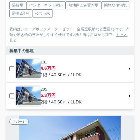
駐輪場
インターネット対応
敷地内ごみ置き場
閑静な住宅地
駐車2台可
公共下水
収納はシューズボックス・クロゼット・全居室収納など豊富なので、衣
類や履き物の整理がしやすく便利です♪洗面所は浴室から独立...
もっと
見る
募集中の部屋
101
4.6万円
1階 / 40.60㎡ / 1LDK
205
5.3万円
2階 / 40.60㎡ / 1LDK
アパート