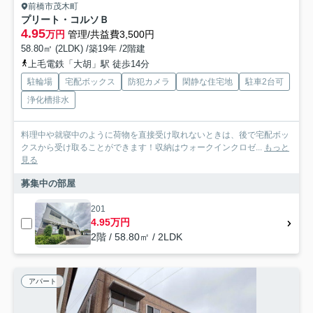
前橋市茂木町
プリート・コルソＢ
4.95
万円
管理/共益費3,500円
58.80㎡ (2LDK) /築19年 /2階建
上毛電鉄「大胡」駅 徒歩14分
駐輪場
宅配ボックス
防犯カメラ
閑静な住宅地
駐車2台可
浄化槽排水
料理中や就寝中のように荷物を直接受け取れないときは、後で宅配ボッ
クスから受け取ることができます！収納はウォークインクロゼ...
もっと
見る
募集中の部屋
201
4.95万円
2階 / 58.80㎡ / 2LDK
アパート