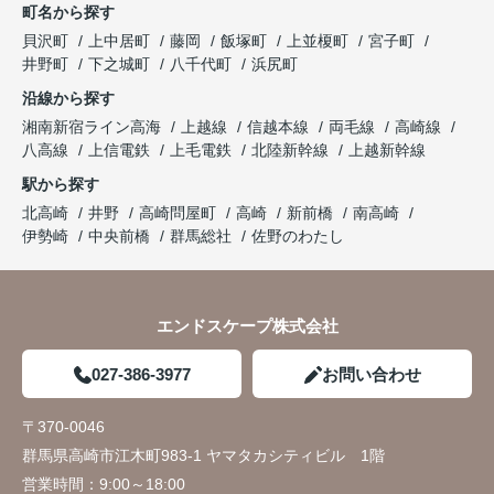
町名から探す
貝沢町
上中居町
藤岡
飯塚町
上並榎町
宮子町
井野町
下之城町
八千代町
浜尻町
沿線から探す
湘南新宿ライン高海
上越線
信越本線
両毛線
高崎線
八高線
上信電鉄
上毛電鉄
北陸新幹線
上越新幹線
駅から探す
北高崎
井野
高崎問屋町
高崎
新前橋
南高崎
伊勢崎
中央前橋
群馬総社
佐野のわたし
エンドスケープ株式会社
027-386-3977
お問い合わせ
〒370-0046
群馬県高崎市江木町983-1 ヤマタカシティビル 1階
営業時間：
9:00～18:00