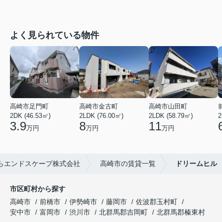
よく見られている物件
高崎市足門町
高崎市金古町
高崎市山田町
2DK (46.53㎡)
2LDK (76.00㎡)
2LDK (58.79㎡)
2
3.9
8
11
万円
万円
万円
らエンドスケープ株式会社
高崎市の賃貸一覧
ドリームヒル
市区町村から探す
高崎市
前橋市
伊勢崎市
藤岡市
佐波郡玉村町
安中市
富岡市
渋川市
北群馬郡吉岡町
北群馬郡榛東村