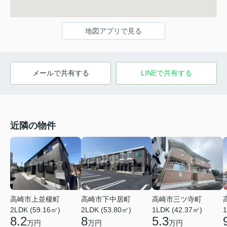
地図アプリで見る
メールで共有する
LINEで共有する
近隣の物件
高崎市上並榎町
高崎市下中居町
高崎市三ツ寺町
2LDK (59.16㎡)
2LDK (53.80㎡)
1LDK (42.37㎡)
1
8.2
8
5.3
万円
万円
万円