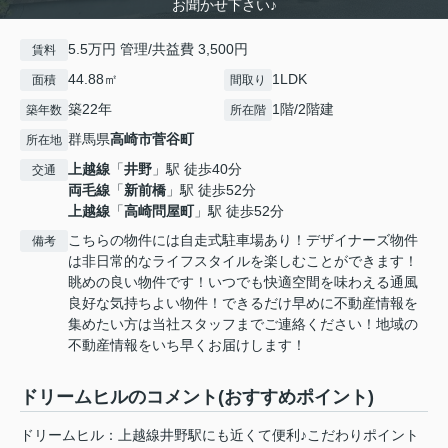
お聞かせ下さい♪
5.5万円 管理/共益費 3,500円
賃料
44.88㎡
1LDK
面積
間取り
築22年
1階/2階建
築年数
所在階
群馬県
高崎市
菅谷町
所在地
上越線
「
井野
」駅 徒歩40分
交通
両毛線
「
新前橋
」駅 徒歩52分
上越線
「
高崎問屋町
」駅 徒歩52分
こちらの物件には自走式駐車場あり！デザイナーズ物件
備考
は非日常的なライフスタイルを楽しむことができます！
眺めの良い物件です！いつでも快適空間を味わえる通風
良好な気持ちよい物件！できるだけ早めに不動産情報を
集めたい方は当社スタッフまでご連絡ください！地域の
不動産情報をいち早くお届けします！
ドリームヒルのコメント(おすすめポイント)
ドリームヒル：上越線井野駅にも近くて便利♪こだわりポイント