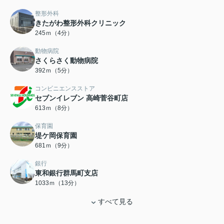
整形外科
きたがわ整形外科クリニック
245ｍ（4分）
動物病院
さくらさく動物病院
392ｍ（5分）
コンビニエンスストア
セブンイレブン 高崎菅谷町店
613ｍ（8分）
保育園
堤ケ岡保育園
681ｍ（9分）
銀行
東和銀行群馬町支店
1033ｍ（13分）
すべて見る