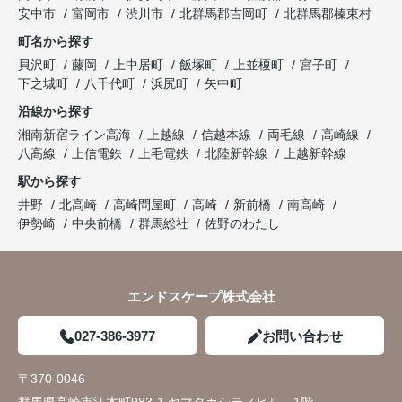
安中市
富岡市
渋川市
北群馬郡吉岡町
北群馬郡榛東村
町名から探す
貝沢町
藤岡
上中居町
飯塚町
上並榎町
宮子町
下之城町
八千代町
浜尻町
矢中町
沿線から探す
湘南新宿ライン高海
上越線
信越本線
両毛線
高崎線
八高線
上信電鉄
上毛電鉄
北陸新幹線
上越新幹線
駅から探す
井野
北高崎
高崎問屋町
高崎
新前橋
南高崎
伊勢崎
中央前橋
群馬総社
佐野のわたし
エンドスケープ株式会社
027-386-3977
お問い合わせ
〒370-0046