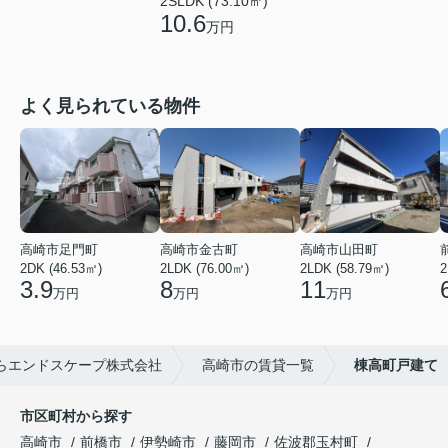
2SLDK (73.10㎡)
10.6
万円
よく見られている物件
高崎市足門町
高崎市金古町
高崎市山田町
2DK (46.53㎡)
2LDK (76.00㎡)
2LDK (58.79㎡)
2
3.9
8
11
万円
万円
万円
らエンドスケープ株式会社
高崎市の賃貸一覧
棟高町戸建て
市区町村から探す
高崎市
前橋市
伊勢崎市
藤岡市
佐波郡玉村町