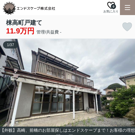
0
お気に入り
棟高町戸建て
11.9万円
管理/共益費 -
1
/
37
【外観】高崎、前橋のお部屋探しはエンドスケープまで！お客様の理想