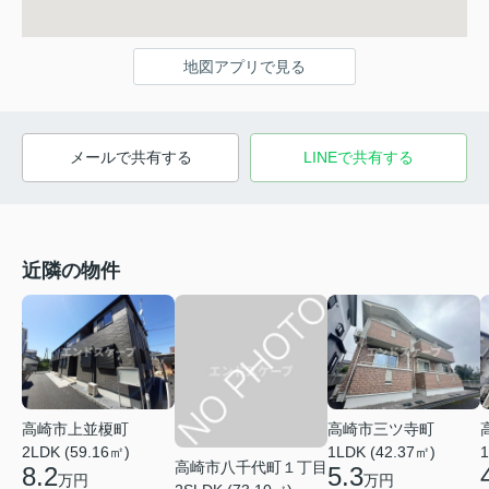
地図アプリで見る
メールで共有する
LINEで共有する
近隣の物件
高崎市上並榎町
高崎市三ツ寺町
2LDK (59.16㎡)
1LDK (42.37㎡)
1
高崎市八千代町１丁目
8.2
5.3
万円
万円