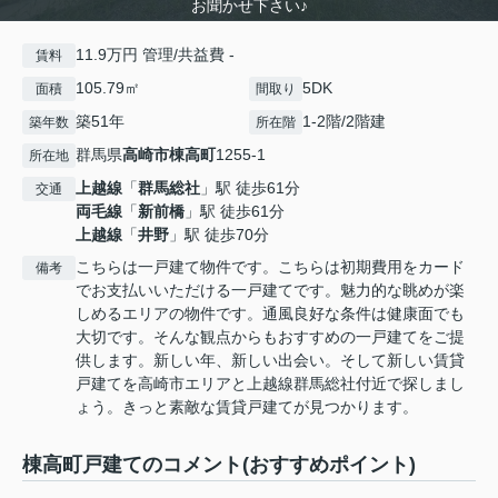
お聞かせ下さい♪
11.9万円 管理/共益費 -
賃料
105.79㎡
5DK
面積
間取り
築51年
1-2階/2階建
築年数
所在階
群馬県
高崎市
棟高町
1255-1
所在地
上越線
「
群馬総社
」駅 徒歩61分
交通
両毛線
「
新前橋
」駅 徒歩61分
上越線
「
井野
」駅 徒歩70分
こちらは一戸建て物件です。こちらは初期費用をカード
備考
でお支払いいただける一戸建てです。魅力的な眺めが楽
しめるエリアの物件です。通風良好な条件は健康面でも
大切です。そんな観点からもおすすめの一戸建てをご提
供します。新しい年、新しい出会い。そして新しい賃貸
戸建てを高崎市エリアと上越線群馬総社付近で探しまし
ょう。きっと素敵な賃貸戸建てが見つかります。
棟高町戸建てのコメント(おすすめポイント)