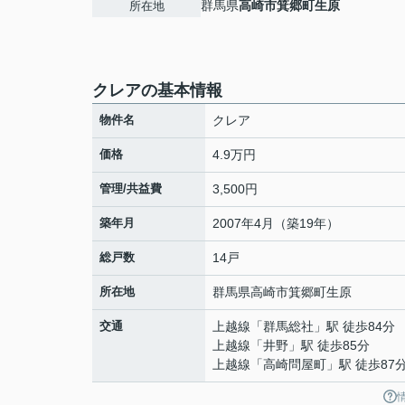
群馬県
高崎市
箕郷町生原
所在地
クレアの基本情報
物件名
クレア
価格
4.9万円
管理/共益費
3,500円
築年月
2007年4月（築19年）
総戸数
14戸
所在地
群馬県
高崎市
箕郷町生原
交通
上越線
「
群馬総社
」駅 徒歩84分
上越線
「
井野
」駅 徒歩85分
上越線
「
高崎問屋町
」駅 徒歩87