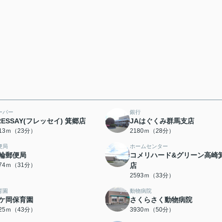
ーパー
銀行
RESSAY(フレッセイ) 箕郷店
JAはぐくみ群馬支店
813ｍ（23分）
2180ｍ（28分）
便局
ホームセンター
輪郵便局
コメリハード&グリーン高崎
474ｍ（31分）
店
2593ｍ（33分）
育園
動物病院
ケ岡保育園
さくらさく動物病院
425ｍ（43分）
3930ｍ（50分）