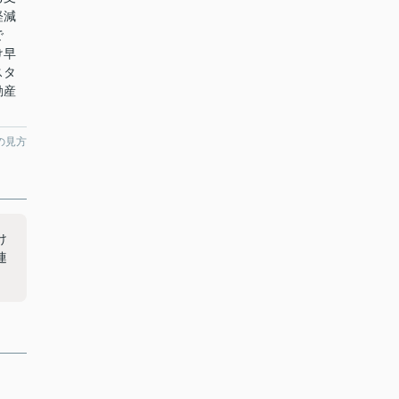
軽減
で
け早
スタ
動産
の見方
け
連