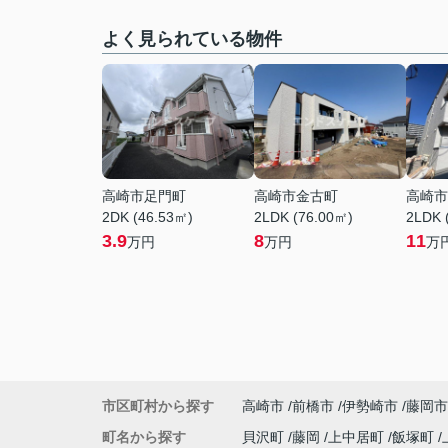
よく見られている物件
高崎市足門町
高崎市金古町
高崎市
2DK (46.53㎡)
2LDK (76.00㎡)
2LDK 
3.9
8
11
万円
万円
万
市区町村から探す
高崎市
前橋市
伊勢崎市
藤岡市
町名から探す
貝沢町
藤岡
上中居町
飯塚町