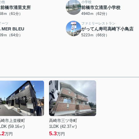
の他
小学校
A前橋市清里支所
前橋市立清里小学校
868ｍ（61分）
4940ｍ（62分）
イーツ
ファミリーレストラン
A MER BLEU
がってん寿司高崎下小鳥店
109ｍ（64分）
5223ｍ（66分）
高崎市上並榎町
高崎市三ツ寺町
LDK (59.16㎡)
1LDK (42.37㎡)
.2
5.3
万円
万円