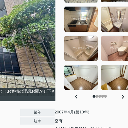
で！お客様の理想お聞かせ下さ
2007年4月(築19年)
築年
空有
駐車