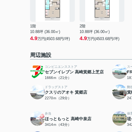
1階
2階
10.88坪 (36.00㎡)
10.88坪 (36.00㎡)
4.9
4.9
万円(4503.68円/坪)
万円(4503.68円/坪)
周辺施設
コンビニエンスストア
ス
セブンイレブン 高崎箕郷上芝店
F
1666ｍ（21分）
1
ドラッグストア
郵
クスリのアオキ 箕郷店
箕
2270ｍ（29分）
2
弁当
保
ほっともっと 高崎中泉店
堤
3414ｍ（43分）
3