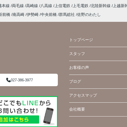
越本線
両毛線
高崎線
八高線
上信電鉄
上毛電鉄
北陸新幹線
上越新
新前橋
南高崎
伊勢崎
中央前橋
群馬総社
佐野のわたし
トップページ
スタッフ
お客様の声
027-386-3977
ブログ
アクセスマップ
会社概要