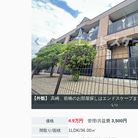
【外観】
高崎、前橋のお部屋探しはエンドスケープま
い♪
4.9万円
管理/共益費
3,500円
価格
1LDK/36.00㎡
間取り/面積