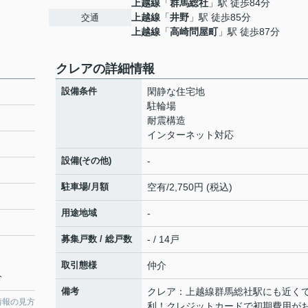
上越線
「
群馬総社
」駅 徒歩84分
上越線
「
井野
」駅 徒歩85分
交通
上越線
「
高崎問屋町
」駅 徒歩87分
クレアの詳細情報
設備条件
閑静な住宅地
駐輪場
耐震構造
インターネット対応
設備(その他)
-
駐車場/月額
空有/2,750円 (税込)
用途地域
-
募集戸数 / 総戸数
- / 14戸
取引態様
仲介
分
備考
クレア：上越線群馬総社駅にも近く
情報の見方
利！クレジットカードで初期費用が