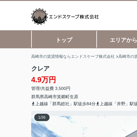
トップ
エリアか
高崎市の賃貸情報ならエンドスケープ株式会社
高崎市の
クレア
4.9万円
管理/共益費 3,500円
群馬県
高崎市
箕郷町生原
上越線「群馬総社」駅徒歩84分
上越線「井野」駅徒
1
/
36