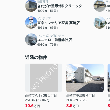
整形外科
そ
きたがわ整形外科クリニック
J
4009ｍ（51分）
4
インテリア
ス
東京インテリア家具 高崎店
L
4961ｍ（63分）
5
ショッピングセンター
ユニクロ 前橋総社店
6080ｍ（76分）
近隣の物件
高崎市八千代町１丁目
高崎市中居町４丁目
2SLDK (73.10㎡)
2DK (39.65㎡)
2
10.6
3.5
8
万円
万円