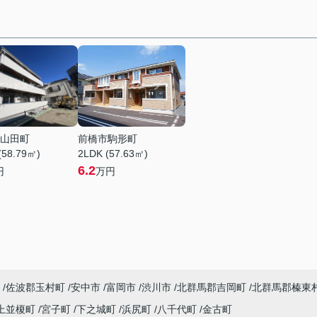
山田町
前橋市駒形町
(58.79㎡)
2LDK (57.63㎡)
6.2
円
万円
佐波郡玉村町
安中市
富岡市
渋川市
北群馬郡吉岡町
北群馬郡榛東
上並榎町
宮子町
下之城町
浜尻町
八千代町
金古町