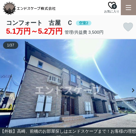
0
お気に入り
コンフォート 古屋 Ｃ
空室2
5.1万円～5.2万円
管理/共益費 3,500円
1
/
37
【外観】高崎、前橋のお部屋探しはエンドスケープまで！お客様の理想