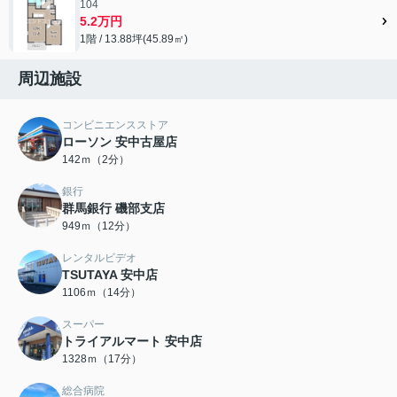
104
5.2万円
1階 / 13.88坪(45.89㎡)
周辺施設
コンビニエンスストア
ローソン 安中古屋店
142ｍ（2分）
銀行
群馬銀行 磯部支店
949ｍ（12分）
レンタルビデオ
TSUTAYA 安中店
1106ｍ（14分）
スーパー
トライアルマート 安中店
1328ｍ（17分）
総合病院