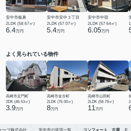
安中市板鼻
安中市中宿
安中市安中３丁目
2LDK (58.67㎡)
2LDK (57.64㎡)
1
2LDK (57.07㎡)
6.4
6.05
5.4
万円
万円
万円
よく見られている物件
高崎市足門町
高崎市金古町
高崎市山田町
2DK (46.53㎡)
2LDK (76.00㎡)
2LDK (58.79㎡)
2
3.9
8
11
万円
万円
万円
ケープ株式会社
安中市の賃貸一覧
コンフォート 古屋 Ｃ