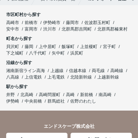
市区町村から探す
高崎市
前橋市
伊勢崎市
藤岡市
佐波郡玉村町
安中市
富岡市
渋川市
北群馬郡吉岡町
北群馬郡榛東村
町名から探す
貝沢町
藤岡
上中居町
飯塚町
上並榎町
宮子町
下之城町
八千代町
矢中町
浜尻町
沿線から探す
湘南新宿ライン高海
上越線
信越本線
両毛線
高崎線
八高線
上信電鉄
上毛電鉄
北陸新幹線
上越新幹線
駅から探す
井野
北高崎
高崎問屋町
高崎
新前橋
南高崎
伊勢崎
中央前橋
群馬総社
佐野のわたし
エンドスケープ株式会社