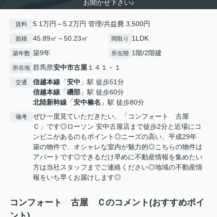
お聞かせ下さい♪
5.1万円～5.2万円 管理/共益費 3,500円
賃料
45.89㎡～50.23㎡
1LDK
面積
間取り
築9年
1階/2階建
築年数
所在階
群馬県
安中市
古屋
１４１－１
所在地
信越本線
「
安中
」駅 徒歩51分
交通
信越本線
「
磯部
」駅 徒歩60分
北陸新幹線
「
安中榛名
」駅 徒歩80分
ぜひ一度見ていただきたい、「コンフォート 古屋
備考
Ｃ」です◎ローソン 安中古屋店まで徒歩2分と近場にコ
ンビニがあるのもポイント◎ニーズの高い、平成29年
築の物件で、オシャレな室内が魅力的◎こちらの物件は
アパートです◎できるだけ早めに不動産情報を集めたい
方は当社スタッフまでご連絡ください◎地域の不動産情
報をいち早くお届けします◎
コンフォート 古屋 Ｃのコメント(おすすめポイ
ント)