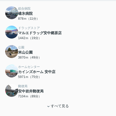
総合病院
碓氷病院
878ｍ（11分）
ドラッグストア
マルエドラッグ安中郷原店
1442ｍ（19分）
公園
米山公園
3870ｍ（49分）
ホームセンター
カインズホーム 安中店
5971ｍ（75分）
郵便局
安中岩井郵便局
7104ｍ（89分）
すべて見る