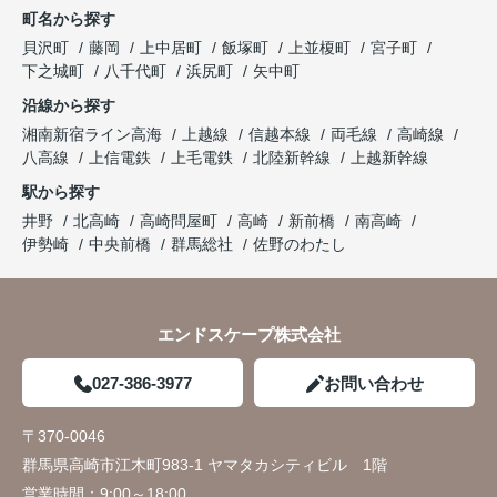
町名から探す
貝沢町
藤岡
上中居町
飯塚町
上並榎町
宮子町
下之城町
八千代町
浜尻町
矢中町
沿線から探す
湘南新宿ライン高海
上越線
信越本線
両毛線
高崎線
八高線
上信電鉄
上毛電鉄
北陸新幹線
上越新幹線
駅から探す
井野
北高崎
高崎問屋町
高崎
新前橋
南高崎
伊勢崎
中央前橋
群馬総社
佐野のわたし
エンドスケープ株式会社
027-386-3977
お問い合わせ
〒370-0046
群馬県高崎市江木町983-1 ヤマタカシティビル 1階
営業時間：
9:00～18:00