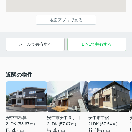
地図アプリで見る
メールで共有する
LINEで共有する
近隣の物件
安中市板鼻
安中市中宿
安中市安中３丁目
2LDK (58.67㎡)
2LDK (57.64㎡)
1
2LDK (57.07㎡)
6.4
6.05
5.4
万円
万円
万円