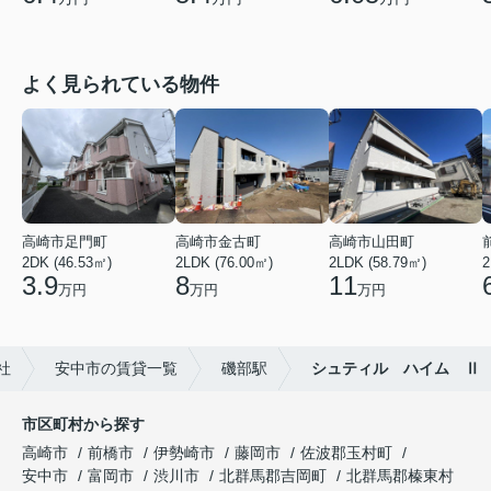
よく見られている物件
高崎市足門町
高崎市金古町
高崎市山田町
2DK (46.53㎡)
2LDK (76.00㎡)
2LDK (58.79㎡)
2
3.9
8
11
万円
万円
万円
社
安中市の賃貸一覧
磯部駅
シュティル ハイム Ⅱ
市区町村から探す
高崎市
前橋市
伊勢崎市
藤岡市
佐波郡玉村町
安中市
富岡市
渋川市
北群馬郡吉岡町
北群馬郡榛東村