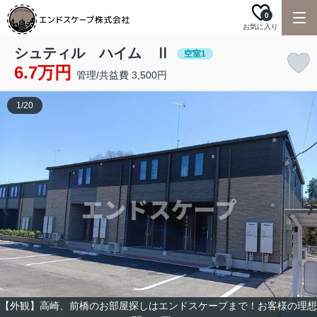
0
お気に入り
シュティル ハイム Ⅱ
空室1
6.7万円
管理/共益費 3,500円
1
/
20
【外観】高崎、前橋のお部屋探しはエンドスケープまで！お客様の理想