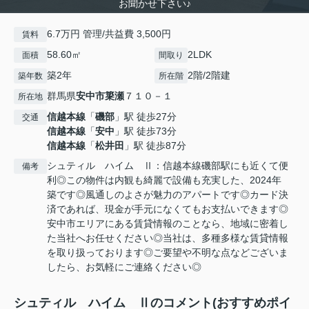
お聞かせ下さい♪
6.7万円 管理/共益費 3,500円
賃料
58.60㎡
2LDK
面積
間取り
築2年
2階/2階建
築年数
所在階
群馬県
安中市
簗瀬
７１０－１
所在地
信越本線
「
磯部
」駅 徒歩27分
交通
信越本線
「
安中
」駅 徒歩73分
信越本線
「
松井田
」駅 徒歩87分
シュティル ハイム Ⅱ：信越本線磯部駅にも近くて便
備考
利◎この物件は内観も綺麗で設備も充実した、2024年
築です◎風通しのよさが魅力のアパートです◎カード決
済であれば、現金が手元になくてもお支払いできます◎
安中市エリアにある賃貸情報のことなら、地域に密着し
た当社へお任せください◎当社は、多種多様な賃貸情報
を取り扱っております◎ご要望や不明な点などございま
したら、お気軽にご連絡ください◎
シュティル ハイム Ⅱのコメント(おすすめポイ