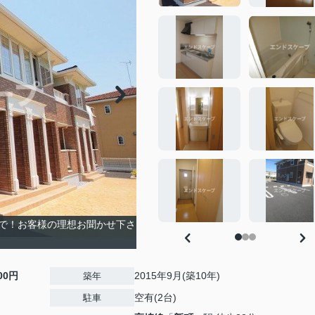
で！お客様の理想お聞かせ下さ
800円
2015年9月(築10年)
築年
空有(2台)
駐車