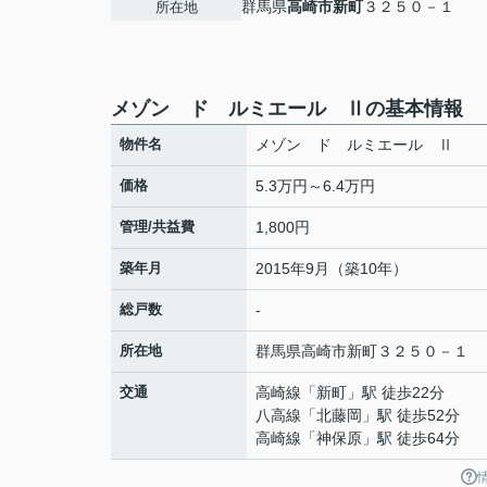
群馬県
高崎市
新町
３２５０－１
所在地
メゾン ド ルミエール Ⅱの基本情報
物件名
メゾン ド ルミエール Ⅱ
価格
5.3万円～6.4万円
管理/共益費
1,800円
築年月
2015年9月（築10年）
総戸数
-
所在地
群馬県
高崎市
新町
３２５０－１
交通
高崎線
「
新町
」駅 徒歩22分
八高線
「
北藤岡
」駅 徒歩52分
高崎線
「
神保原
」駅 徒歩64分