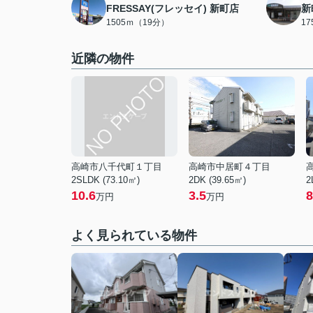
FRESSAY(フレッセイ) 新町店
新
1505ｍ（19分）
1
近隣の物件
高崎市八千代町１丁目
高崎市中居町４丁目
2SLDK (73.10㎡)
2DK (39.65㎡)
2
10.6
3.5
8
万円
万円
よく見られている物件