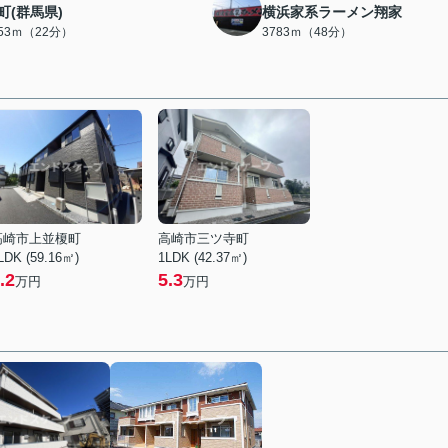
町(群馬県)
横浜家系ラーメン翔家
753ｍ（22分）
3783ｍ（48分）
高崎市上並榎町
高崎市三ツ寺町
LDK (59.16㎡)
1LDK (42.37㎡)
.2
5.3
万円
万円