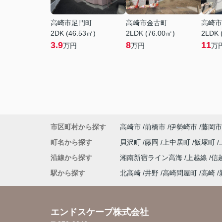
高崎市足門町
高崎市金古町
高崎市
2DK (46.53㎡)
2LDK (76.00㎡)
2LDK 
3.9
8
11
万円
万円
万
市区町村から探す
高崎市
前橋市
伊勢崎市
藤岡市
町名から探す
貝沢町
藤岡
上中居町
飯塚町
沿線から探す
湘南新宿ライン高海
上越線
信
駅から探す
北高崎
井野
高崎問屋町
高崎
エンドスケープ株式会社