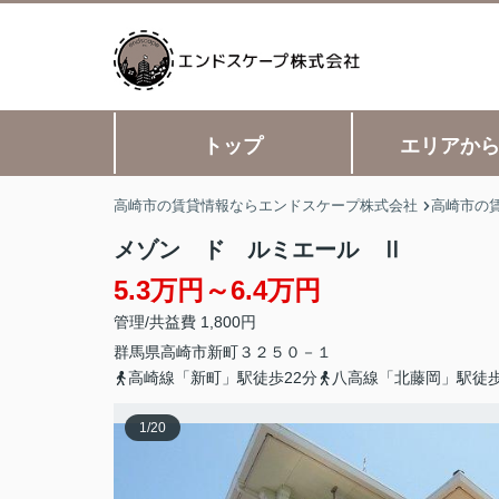
トップ
エリアか
高崎市の賃貸情報ならエンドスケープ株式会社
高崎市の
メゾン ド ルミエール Ⅱ
5.3万円～6.4万円
管理/共益費 1,800円
群馬県
高崎市
新町
３２５０－１
高崎線「新町」駅徒歩22分
八高線「北藤岡」駅徒歩
1
/
20