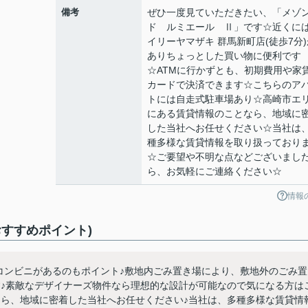
備考
ぜひ一度見ていただきたい、「メ
ド ルミエール Ⅱ」です☆近くに
イリーヤマザキ 群馬新町店(徒歩7分)
ありちょっとした買い物に便利です
☆ATMに行かずとも、初期費用や家
カードで決済できます☆こちらのア
トには自走式駐車場あり☆高崎市エ
にある賃貸情報のことなら、地域に
した当社へお任せください☆当社は
種多様な賃貸情報を取り扱っており
☆ご要望や不明な点などございまし
ら、お気軽にご連絡ください☆
情報
すすめポイント)
コンビニがあるのもポイント♪敷地内ごみ置き場により、敷地外のごみ置
す♪素敵なデザイナーズ物件なら理想的な設計が可能なので気になる方は
なら、地域に密着した当社へお任せください♪当社は、多種多様な賃貸情