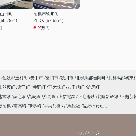
山田町
前橋市駒形町
(58.79㎡)
2LDK (57.63㎡)
6.2
円
万円
佐波郡玉村町
安中市
富岡市
渋川市
北群馬郡吉岡町
北群馬郡榛東
上並榎町
宮子町
井野町
下之城町
八千代町
浜尻町
越本線
両毛線
高崎線
八高線
上信電鉄
上毛電鉄
北陸新幹線
上越新
新前橋
南高崎
伊勢崎
中央前橋
群馬総社
佐野のわたし
トップページ