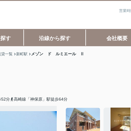
営業時
ら探す
沿線から探す
会社概要
メゾン ド ルミエール Ⅱ
賃貸一覧
新町駅
52分
高崎線「神保原」駅徒歩64分