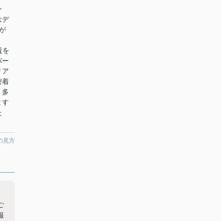
ゾン
はデ
が
賃を
パー
リア
密着
、多
ます
た
の見方
ご
報