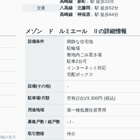
高崎線
「
新町
」駅 徒歩22分
八高線
「
北藤岡
」駅 徒歩52分
交通
高崎線
「
神保原
」駅 徒歩64分
メゾン ド ルミエール Ⅱの詳細情報
設備条件
閑静な住宅地
駐輪場
敷地内ごみ置き場
駐車2台可
インターネット対応
宅配ボックス
設備(その他)
-
駐車場/月額
空有(2台)/3,300円 (税込)
用途地域
第一種低層住居専用
募集戸数 / 総戸数
- / -
取引態様
仲介
情報の見方