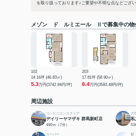
を取り扱っております♪ご要望や不明な点などござい
メゾン ド ルミエール Ⅱで募集中の物
102
203
14.16坪 (46.83㎡)
17.81坪 (58.90㎡)
5.3
6.4
万円(3742.94円/坪)
万円(3593.49円/坪)
周辺施設
コンビニエンスストア
大
デイリーヤマザキ 群馬新町店
私
490ｍ（7分）
5
スーパー
駅