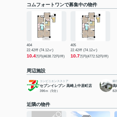
コムフォートワンで募集中の物件
404
405
22.42坪 (74.12㎡)
22.42坪 (74.12㎡)
10.4
10.7
万円(4638.72円/坪)
万円(4772.52円/坪)
周辺施設
コンビニエンスストア
銀
セブンイレブン 高崎上中居町店
高
396ｍ（5分）
8
近隣の物件