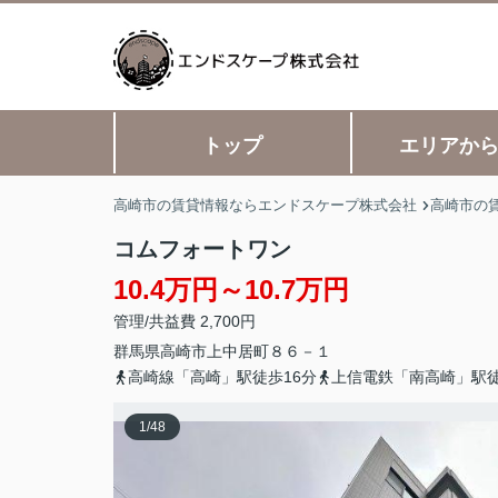
トップ
エリアか
高崎市の賃貸情報ならエンドスケープ株式会社
高崎市の
コムフォートワン
10.4万円～10.7万円
管理/共益費 2,700円
群馬県
高崎市
上中居町
８６－１
高崎線「高崎」駅徒歩16分
上信電鉄「南高崎」駅徒
1
/
48