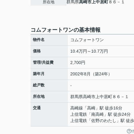
群馬県
高崎市
上中居町
８６－１
所在地
コムフォートワンの基本情報
物件名
コムフォートワン
価格
10.4万円～10.7万円
管理/共益費
2,700円
築年月
2002年8月（築24年）
総戸数
-
所在地
群馬県
高崎市
上中居町
８６－１
交通
高崎線
「
高崎
」駅 徒歩16分
上信電鉄
「
南高崎
」駅 徒歩24分
上信電鉄
「
佐野のわたし
」駅 徒歩