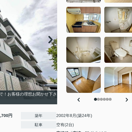
で！お客様の理想お聞かせ下さ
2,700円
2002年8月(築24年)
築年
空有(2台)
駐車