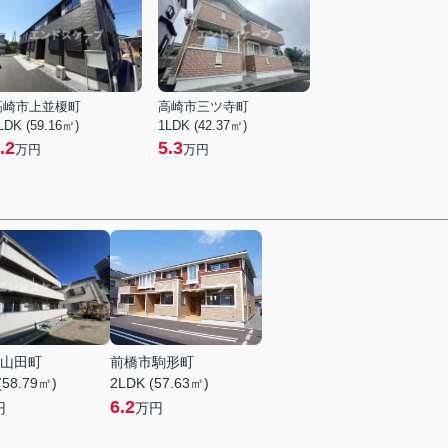
高崎市上並榎町
高崎市三ツ寺町
LDK (59.16㎡)
1LDK (42.37㎡)
.2
5.3
万円
万円
山田町
前橋市駒形町
(58.79㎡)
2LDK (57.63㎡)
6.2
円
万円