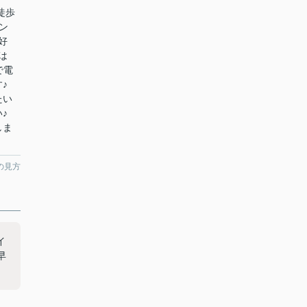
徒歩
ン
好
は
で電
♪
たい
♪
しま
の見方
イ
早