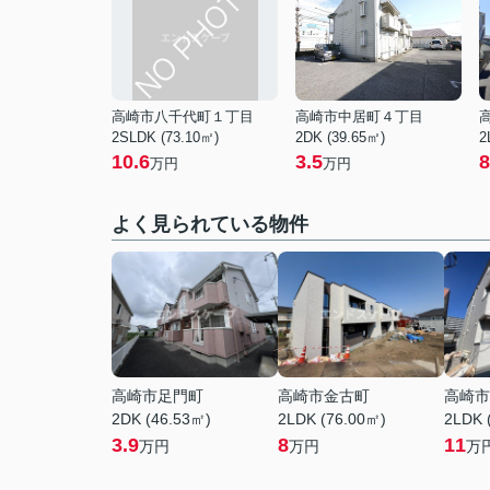
高崎市八千代町１丁目
高崎市中居町４丁目
2SLDK (73.10㎡)
2DK (39.65㎡)
2
10.6
3.5
8
万円
万円
よく見られている物件
高崎市足門町
高崎市金古町
高崎市
2DK (46.53㎡)
2LDK (76.00㎡)
2LDK 
3.9
8
11
万円
万円
万