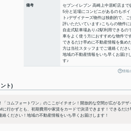
備考
セブンイレブン 高崎上中居町店まで
5分と近場にコンビニがあるのもポイ
ト♪デザイナーズ物件は独創的で、ご
評いただいています♪こちらの物件に
自走式駐車場あり♪2駅利用できるの
車をよく使う方におすすめな物件です
できるだけ早めに不動産情報を集め
方は当社スタッフまでご連絡ください
地域の不動産情報をいち早くお届け
す♪
情報
ント)
！「コムフォートワン」のここがイチオシ！開放的な空間が広がるデザ
TMに行かずとも、初期費用や家賃をカードで決済できます！できるだけ
連絡ください！地域の不動産情報をいち早くお届けします！