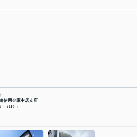
行
崎信用金庫中居支店
28ｍ（11分）