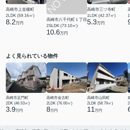
高崎市上並榎町
高崎市三ツ寺町
2LDK (59.16㎡)
1LDK (42.37㎡)
1
高崎市八千代町１丁目
8.2
5.3
万円
万円
2SLDK (73.10㎡)
10.6
万円
よく見られている物件
高崎市足門町
高崎市金古町
高崎市山田町
2DK (46.53㎡)
2LDK (76.00㎡)
2LDK (58.79㎡)
2
3.9
8
11
万円
万円
万円