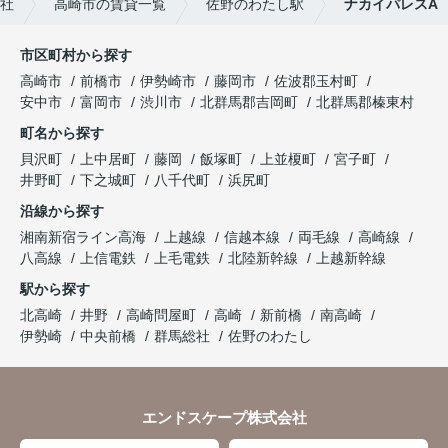
社
高崎市の賃貸一覧
佐野のわたし駅
ナカイパレスA
市区町村から探す
高崎市
前橋市
伊勢崎市
藤岡市
佐波郡玉村町
安中市
富岡市
渋川市
北群馬郡吉岡町
北群馬郡榛東村
町名から探す
貝沢町
上中居町
藤岡
飯塚町
上並榎町
宮子町
井野町
下之城町
八千代町
浜尻町
沿線から探す
湘南新宿ライン高海
上越線
信越本線
両毛線
高崎線
八高線
上信電鉄
上毛電鉄
北陸新幹線
上越新幹線
駅から探す
北高崎
井野
高崎問屋町
高崎
新前橋
南高崎
伊勢崎
中央前橋
群馬総社
佐野のわたし
エンドスケープ株式会社