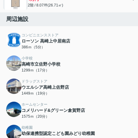
2階 / 8.07坪(26.71㎡)
周辺施設
コンビニエンスストア
ローソン 高崎上中居南店
386ｍ（5分）
小学校
高崎市立佐野小学校
1299ｍ（17分）
ドラッグストア
ウエルシア高崎上佐野店
1449ｍ（19分）
ホームセンター
コメリハード&グリーン倉賀野店
1575ｍ（20分）
幼稚園
幼保連携型認定こども園みどり幼稚園