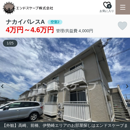
0
お気に入り
ナカイパレスA
空室2
4万円～4.6万円
管理/共益費 4,000円
1
/
25
【外観】高崎、前橋、伊勢崎エリアのお部屋探しはエンドスケープま