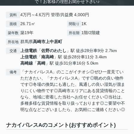
で！お客様の理想お聞かせ下さい♪
4万円～4.6万円 管理/共益費 4,000円
賃料
26.71㎡
1K
面積
間取り
築19年
1階/2階建
築年数
所在階
群馬県
高崎市
上中居町
所在地
上信電鉄
「
佐野のわたし
」駅 徒歩28分車9分 2.7km
交通
上信電鉄
「
南高崎
」駅 徒歩28分車11分 3.4km
高崎線
「
高崎
」駅 徒歩31分車16分 5.0km
「ナカイパレスA」のここがイチオシ◎ぜひ一度見てい
備考
ただきたい、「ナカイパレスA」です◎眺めの良い物件
です◎冬場の換気にも適した、風通しの良い湿気が溜ま
りにくい物件です◎高崎市エリアにある賃貸情報のこと
なら、地域に密着した当社へお任せください◎当社は、
多種多様な賃貸情報を取り扱っております◎ご要望や不
明な点などございましたら、お気軽にご連絡ください◎
ナカイパレスAのコメント(おすすめポイント)