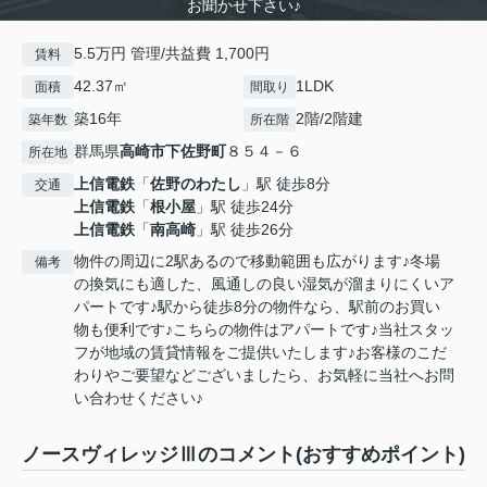
お聞かせ下さい♪
5.5万円 管理/共益費 1,700円
賃料
42.37㎡
1LDK
面積
間取り
築16年
2階/2階建
築年数
所在階
群馬県
高崎市
下佐野町
８５４－６
所在地
上信電鉄
「
佐野のわたし
」駅 徒歩8分
交通
上信電鉄
「
根小屋
」駅 徒歩24分
上信電鉄
「
南高崎
」駅 徒歩26分
物件の周辺に2駅あるので移動範囲も広がります♪冬場
備考
の換気にも適した、風通しの良い湿気が溜まりにくいア
パートです♪駅から徒歩8分の物件なら、駅前のお買い
物も便利です♪こちらの物件はアパートです♪当社スタッ
フが地域の賃貸情報をご提供いたします♪お客様のこだ
わりやご要望などございましたら、お気軽に当社へお問
い合わせください♪
ノースヴィレッジⅢのコメント(おすすめポイント)