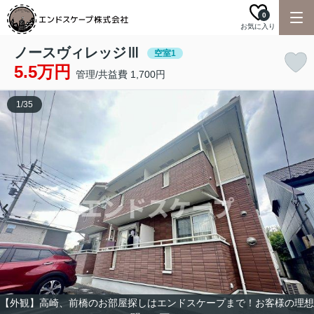
0
お気に入り
ノースヴィレッジⅢ
空室1
5.5万円
管理/共益費 1,700円
1
/
35
【外観】高崎、前橋のお部屋探しはエンドスケープまで！お客様の理想