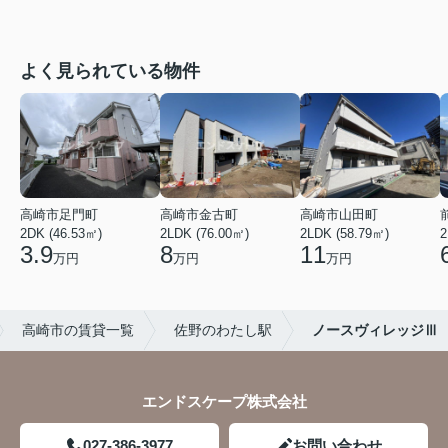
よく見られている物件
高崎市足門町
高崎市金古町
高崎市山田町
2DK (46.53㎡)
2LDK (76.00㎡)
2LDK (58.79㎡)
2
3.9
8
11
万円
万円
万円
高崎市の賃貸一覧
佐野のわたし駅
ノースヴィレッジⅢ
エンドスケープ株式会社
027-386-3977
お問い合わせ