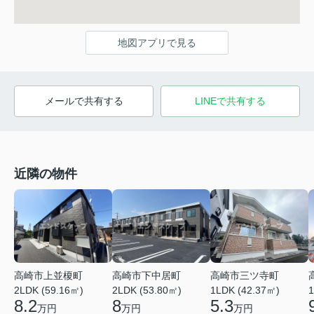
地図アプリで見る
メールで共有する
LINEで共有する
近隣の物件
高崎市上並榎町
高崎市下中居町
高崎市三ツ寺町
2LDK (59.16㎡)
2LDK (53.80㎡)
1LDK (42.37㎡)
1
8.2
8
5.3
万円
万円
万円