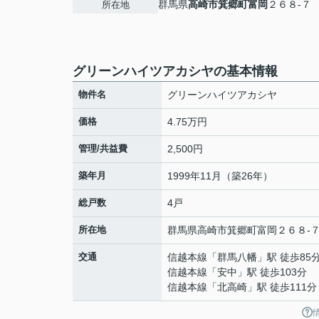
群馬県
高崎市
箕郷町富岡
２６８-７
所在地
グリーンハイツアカシヤの基本情報
物件名
グリーンハイツアカシヤ
価格
4.75万円
管理/共益費
2,500円
築年月
1999年11月（築26年）
総戸数
4戸
所在地
群馬県
高崎市
箕郷町富岡
２６８-
交通
信越本線
「
群馬八幡
」駅 徒歩85
信越本線
「
安中
」駅 徒歩103分
信越本線
「
北高崎
」駅 徒歩111分