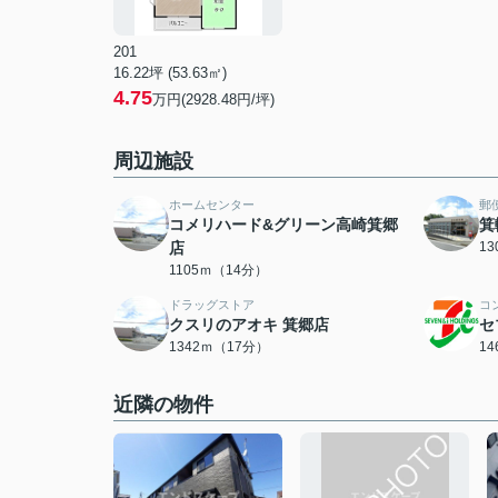
201
16.22坪 (53.63㎡)
4.75
万円(2928.48円/坪)
周辺施設
ホームセンター
郵
コメリハード&グリーン高崎箕郷
箕
店
1
1105ｍ（14分）
ドラッグストア
コ
クスリのアオキ 箕郷店
セ
1342ｍ（17分）
1
近隣の物件