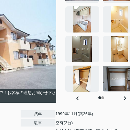
で！お客様の理想お聞かせ下さ
1999年11月(築26年)
築年
空有(2台)
駐車