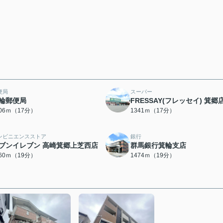
便局
スーパー
輪郵便局
FRESSAY(フレッセイ) 箕郷
306ｍ（17分）
1341ｍ（17分）
ンビニエンスストア
銀行
ブンイレブン 高崎箕郷上芝西店
群馬銀行箕輪支店
460ｍ（19分）
1474ｍ（19分）