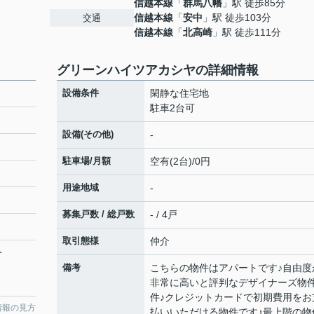
信越本線
「
群馬八幡
」駅 徒歩85分
信越本線
「
安中
」駅 徒歩103分
交通
信越本線
「
北高崎
」駅 徒歩111分
グリーンハイツアカシヤの詳細情報
設備条件
閑静な住宅地
駐車2台可
設備(その他)
-
駐車場/月額
空有(2台)/0円
用途地域
-
募集戸数 / 総戸数
- / 4戸
７
取引態様
仲介
分
備考
こちらの物件はアパートです♪自由度
非常に高いと評判なデザイナーズ物
件♪クレジットカードで初期費用をお
情報の見方
払いいただける物件です♪最上階の物