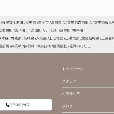
佐波郡玉村町
安中市
富岡市
渋川市
北群馬郡吉岡町
北群馬郡榛東
上並榎町
宮子町
下之城町
八千代町
浜尻町
矢中町
越本線
両毛線
高崎線
八高線
上信電鉄
上毛電鉄
北陸新幹線
上越新
新前橋
南高崎
伊勢崎
中央前橋
群馬総社
佐野のわたし
トップページ
スタッフ
お客様の声
027-386-3977
ブログ