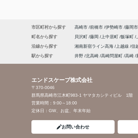
市区町村から探す
高崎市
前橋市
伊勢崎市
藤岡市
町名から探す
貝沢町
藤岡
上中居町
飯塚町
沿線から探す
湘南新宿ライン高海
上越線
信
駅から探す
井野
北高崎
高崎問屋町
高崎
エンドスケープ株式会社
〒370-0046
群馬県高崎市江木町983-1 ヤマタカシティビル 1階
営業時間：
9:00～18:00
定休日：
GW、お盆、年末年始
お問い合わせ