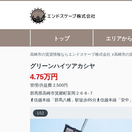
トップ
エリアか
高崎市の賃貸情報ならエンドスケープ株式会社
高崎市の
グリーンハイツアカシヤ
4.75万円
管理/共益費 2,500円
群馬県
高崎市
箕郷町富岡
２６８-７
信越本線「群馬八幡」駅徒歩85分
信越本線「安中」
1
/
12