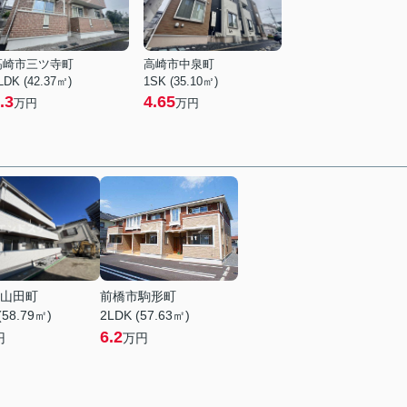
高崎市三ツ寺町
高崎市中泉町
LDK (42.37㎡)
1SK (35.10㎡)
.3
4.65
万円
万円
山田町
前橋市駒形町
(58.79㎡)
2LDK (57.63㎡)
6.2
円
万円