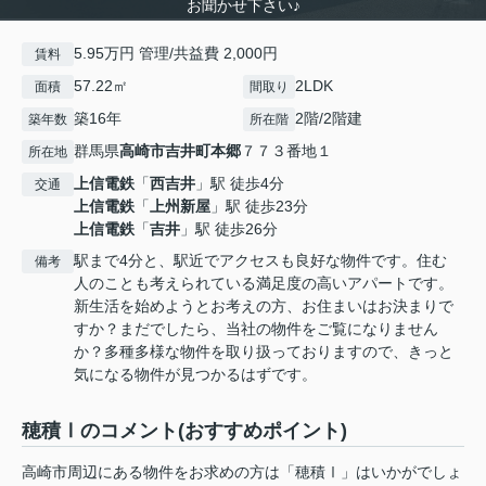
お聞かせ下さい♪
5.95万円 管理/共益費 2,000円
賃料
57.22㎡
2LDK
面積
間取り
築16年
2階/2階建
築年数
所在階
群馬県
高崎市
吉井町本郷
７７３番地１
所在地
上信電鉄
「
西吉井
」駅 徒歩4分
交通
上信電鉄
「
上州新屋
」駅 徒歩23分
上信電鉄
「
吉井
」駅 徒歩26分
駅まで4分と、駅近でアクセスも良好な物件です。住む
備考
人のことも考えられている満足度の高いアパートです。
新生活を始めようとお考えの方、お住まいはお決まりで
すか？まだでしたら、当社の物件をご覧になりません
か？多種多様な物件を取り扱っておりますので、きっと
気になる物件が見つかるはずです。
穂積Ⅰのコメント(おすすめポイント)
高崎市周辺にある物件をお求めの方は「穂積Ⅰ」はいかがでしょ