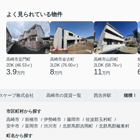
よく見られている物件
高崎市足門町
高崎市金古町
高崎市山田町
2DK (46.53㎡)
2LDK (76.00㎡)
2LDK (58.79㎡)
2
3.9
8
11
万円
万円
万円
スケープ株式会社
高崎市の賃貸一覧
西吉井駅
穂積Ⅰ
市区町村から探す
高崎市
前橋市
伊勢崎市
藤岡市
佐波郡玉村町
安中市
富岡市
渋川市
北群馬郡吉岡町
北群馬郡榛東村
町名から探す