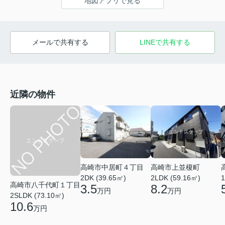
地図アプリで見る
メールで共有する
LINEで共有する
近隣の物件
高崎市中居町４丁目
高崎市上並榎町
2DK (39.65㎡)
2LDK (59.16㎡)
1
高崎市八千代町１丁目
3.5
8.2
万円
万円
2SLDK (73.10㎡)
10.6
万円