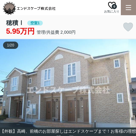
0
お気に入り
穂積Ⅰ
空室1
5.95万円
管理/共益費 2,000円
1
/
20
【外観】高崎、前橋のお部屋探しはエンドスケープまで！お客様の理想