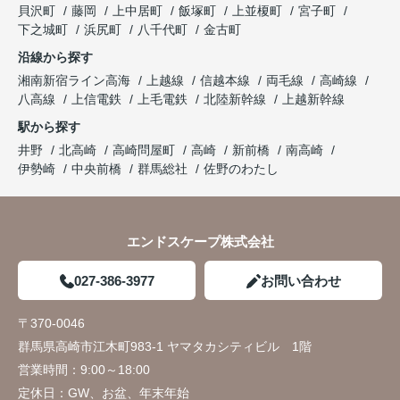
貝沢町
藤岡
上中居町
飯塚町
上並榎町
宮子町
下之城町
浜尻町
八千代町
金古町
沿線から探す
湘南新宿ライン高海
上越線
信越本線
両毛線
高崎線
八高線
上信電鉄
上毛電鉄
北陸新幹線
上越新幹線
駅から探す
井野
北高崎
高崎問屋町
高崎
新前橋
南高崎
伊勢崎
中央前橋
群馬総社
佐野のわたし
エンドスケープ株式会社
027-386-3977
お問い合わせ
〒370-0046
群馬県高崎市江木町983-1 ヤマタカシティビル 1階
営業時間：
9:00～18:00
定休日：
GW、お盆、年末年始