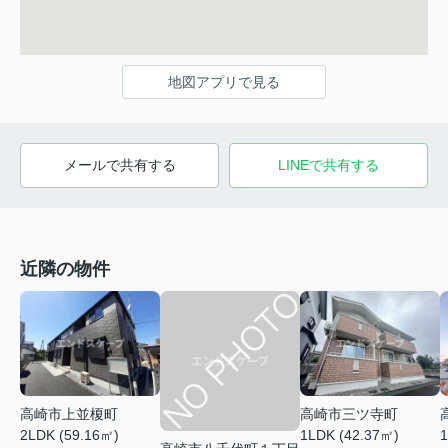
地図アプリで見る
メールで共有する
LINEで共有する
近隣の物件
高崎市上並榎町
高崎市三ツ寺町
2LDK (59.16㎡)
1LDK (42.37㎡)
1