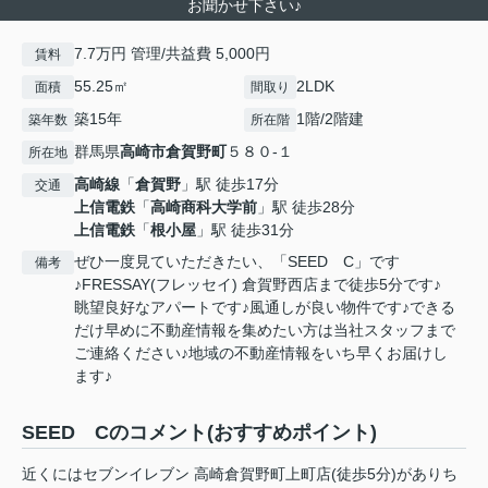
お聞かせ下さい♪
7.7万円 管理/共益費 5,000円
賃料
55.25㎡
2LDK
面積
間取り
築15年
1階/2階建
築年数
所在階
群馬県
高崎市
倉賀野町
５８０-１
所在地
高崎線
「
倉賀野
」駅 徒歩17分
交通
上信電鉄
「
高崎商科大学前
」駅 徒歩28分
上信電鉄
「
根小屋
」駅 徒歩31分
ぜひ一度見ていただきたい、「SEED C」です
備考
♪FRESSAY(フレッセイ) 倉賀野西店まで徒歩5分です♪
眺望良好なアパートです♪風通しが良い物件です♪できる
だけ早めに不動産情報を集めたい方は当社スタッフまで
ご連絡ください♪地域の不動産情報をいち早くお届けし
ます♪
SEED Cのコメント(おすすめポイント)
近くにはセブンイレブン 高崎倉賀野町上町店(徒歩5分)がありち