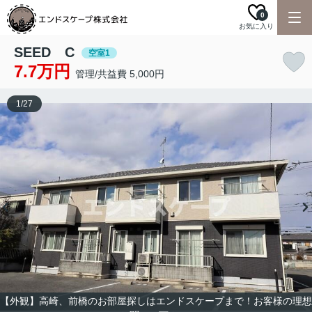
0
お気に入り
SEED C
空室1
7.7万円
管理/共益費 5,000円
1
/
27
【外観】高崎、前橋のお部屋探しはエンドスケープまで！お客様の理想