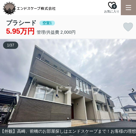
0
お気に入り
プラシード
空室1
5.95万円
管理/共益費 2,000円
1
/
37
【外観】高崎、前橋のお部屋探しはエンドスケープまで！お客様の理想