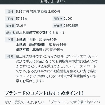
お聞かせ下さい♪
5.95万円 管理/共益費 2,000円
賃料
57.58㎡
2LDK
面積
間取り
築16年
2階/2階建
築年数
所在階
群馬県
高崎市
三ツ寺町
９５８－１
所在地
上越線
「
井野
」駅 徒歩50分
交通
上越線
「
高崎問屋町
」駅 徒歩56分
信越本線
「
北高崎
」駅 徒歩60分
最上階の物件です♪こちらの物件はアパートです♪カード
備考
決済で手元にお金がなくても初期費用や家賃支払いがで
きます♪こだわり派も満足できるデザイナーズアパート
です♪できるだけ早めに不動産情報を集めたい方は当社
スタッフまでご連絡ください♪地域の不動産情報をいち
早くお届けします♪
プラシードのコメント(おすすめポイント)
ぜひ一度見ていただきたい、「プラシード」です◎最上階のアパ