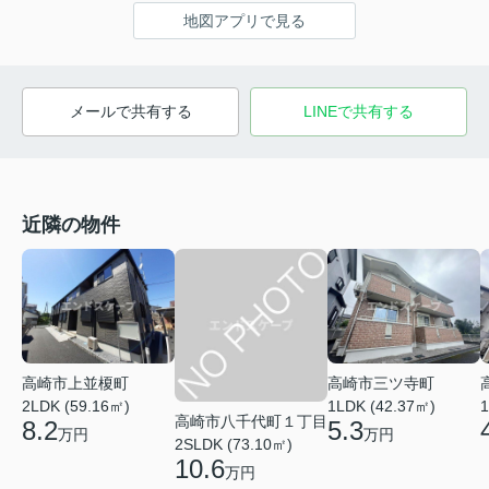
地図アプリで見る
メールで共有する
LINEで共有する
近隣の物件
高崎市上並榎町
高崎市三ツ寺町
2LDK (59.16㎡)
1LDK (42.37㎡)
1
高崎市八千代町１丁目
8.2
5.3
万円
万円
2SLDK (73.10㎡)
10.6
万円