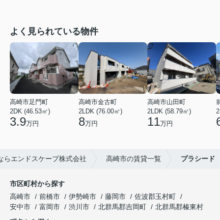
よく見られている物件
高崎市足門町
高崎市金古町
高崎市山田町
2DK (46.53㎡)
2LDK (76.00㎡)
2LDK (58.79㎡)
2
3.9
8
11
万円
万円
万円
ならエンドスケープ株式会社
高崎市の賃貸一覧
プラシード
市区町村から探す
高崎市
前橋市
伊勢崎市
藤岡市
佐波郡玉村町
安中市
富岡市
渋川市
北群馬郡吉岡町
北群馬郡榛東村