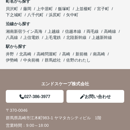
町名から探す
貝沢町
藤岡
上中居町
飯塚町
上並榎町
宮子町
下之城町
八千代町
浜尻町
矢中町
沿線から探す
湘南新宿ライン高海
上越線
信越本線
両毛線
高崎線
八高線
上信電鉄
上毛電鉄
北陸新幹線
上越新幹線
駅から探す
井野
北高崎
高崎問屋町
高崎
新前橋
南高崎
伊勢崎
中央前橋
群馬総社
佐野のわたし
エンドスケープ株式会社
027-386-3977
お問い合わせ
〒370-0046
群馬県高崎市江木町983-1 ヤマタカシティビル 1階
営業時間：
9:00～18:00