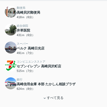
郵便局
高崎貝沢郵便局
418ｍ（6分）
総合病院
井草医院
431ｍ（6分）
スーパー
ベルク 高崎日光店
491ｍ（7分）
コンビニエンスストア
セブンイレブン 高崎貝沢町店
515ｍ（7分）
銀行
高崎信用金庫 本部 たかしん相談プラザ
624ｍ（8分）
すべて見る