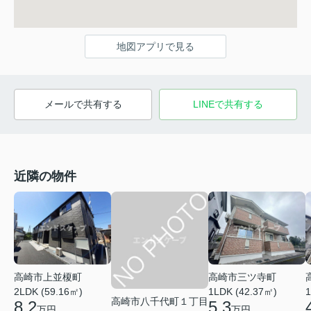
地図アプリで見る
メールで共有する
LINEで共有する
近隣の物件
高崎市上並榎町
高崎市三ツ寺町
2LDK (59.16㎡)
1LDK (42.37㎡)
1
高崎市八千代町１丁目
8.2
5.3
万円
万円