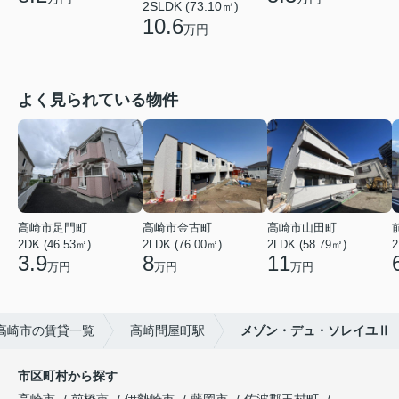
2SLDK (73.10㎡)
10.6
万円
よく見られている物件
高崎市足門町
高崎市金古町
高崎市山田町
2DK (46.53㎡)
2LDK (76.00㎡)
2LDK (58.79㎡)
2
3.9
8
11
万円
万円
万円
高崎市の賃貸一覧
高崎問屋町駅
メゾン・デュ・ソレイユⅡ
市区町村から探す