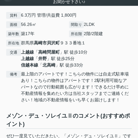
お聞かせ下さい♪
6.3万円 管理/共益費 1,800円
賃料
56.26㎡
2LDK
面積
間取り
築17年
2階/2階建
築年数
所在階
群馬県
高崎市
貝沢町
９３３番地１
所在地
上越線
「
高崎問屋町
」駅 徒歩10分
交通
上越線
「
井野
」駅 徒歩25分
信越本線
「
北高崎
」駅 徒歩33分
最上階のアパートです！こちらの物件には自走式駐車場
備考
あり！こちらの物件はアパートです！2駅利用可能なア
パートなので行動範囲も広がります！できるだけ早めに
不動産情報を集めたい方は当社スタッフまでご連絡くだ
さい！地域の不動産情報をいち早くお届けします！
メゾン・デュ・ソレイユⅡのコメント(おすすめポ
イント)
ぜひ一度見ていただきたい、「メゾン・デュ・ソレイユⅡ」です