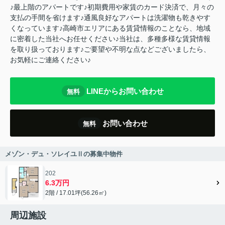
♪最上階のアパートです♪初期費用や家賃のカード決済で、月々の
支払の手間を省けます♪通風良好なアパートは洗濯物も乾きやす
くなっています♪高崎市エリアにある賃貸情報のことなら、地域
に密着した当社へお任せください♪当社は、多種多様な賃貸情報
を取り扱っております♪ご要望や不明な点などございましたら、
お気軽にご連絡ください♪
LINEからお問い合わせ
無料
お問い合わせ
無料
メゾン・デュ・ソレイユⅡの募集中物件
202
6.3万円
2階 / 17.01坪(56.26㎡)
周辺施設