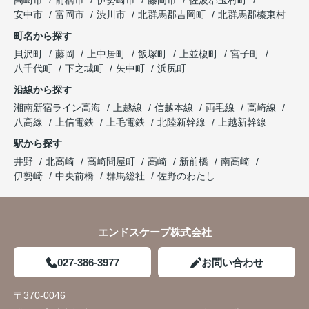
高崎市
前橋市
伊勢崎市
藤岡市
佐波郡玉村町
安中市
富岡市
渋川市
北群馬郡吉岡町
北群馬郡榛東村
町名から探す
貝沢町
藤岡
上中居町
飯塚町
上並榎町
宮子町
八千代町
下之城町
矢中町
浜尻町
沿線から探す
湘南新宿ライン高海
上越線
信越本線
両毛線
高崎線
八高線
上信電鉄
上毛電鉄
北陸新幹線
上越新幹線
駅から探す
井野
北高崎
高崎問屋町
高崎
新前橋
南高崎
伊勢崎
中央前橋
群馬総社
佐野のわたし
エンドスケープ株式会社
027-386-3977
お問い合わせ
〒370-0046