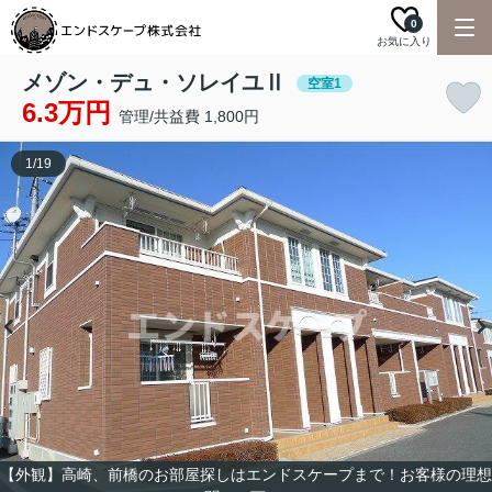
0
お気に入り
メゾン・デュ・ソレイユⅡ
空室1
6.3万円
管理/共益費 1,800円
1
/
19
【外観】高崎、前橋のお部屋探しはエンドスケープまで！お客様の理想