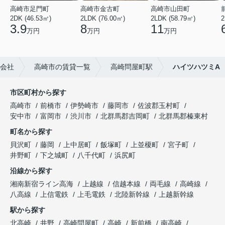
高崎市足門町
高崎市金古町
高崎市山田町
2DK (46.53㎡)
2LDK (76.00㎡)
2LDK (58.79㎡)
2
3.9
8
11
万円
万円
万円
会社
高崎市の賃貸一覧
高崎問屋町駅
ハイツハツミA
市区町村から探す
高崎市
前橋市
伊勢崎市
藤岡市
佐波郡玉村町
安中市
富岡市
渋川市
北群馬郡吉岡町
北群馬郡榛東村
町名から探す
貝沢町
藤岡
上中居町
飯塚町
上並榎町
宮子町
井野町
下之城町
八千代町
浜尻町
沿線から探す
湘南新宿ライン高海
上越線
信越本線
両毛線
高崎線
八高線
上信電鉄
上毛電鉄
北陸新幹線
上越新幹線
駅から探す
北高崎
井野
高崎問屋町
高崎
新前橋
南高崎