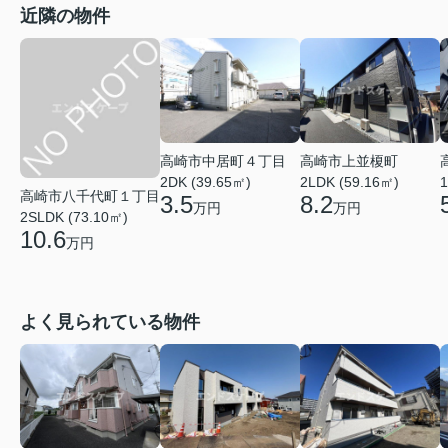
近隣の物件
高崎市中居町４丁目
高崎市上並榎町
2DK (39.65㎡)
2LDK (59.16㎡)
1
高崎市八千代町１丁目
3.5
8.2
万円
万円
2SLDK (73.10㎡)
10.6
万円
よく見られている物件