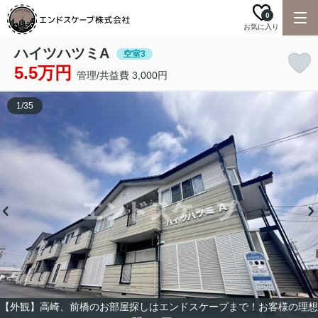
0
お気に入り
ハイツハツミA
空室3
5.5万円
管理/共益費 3,000円
1
/
35
【外観】高崎、前橋のお部屋探しはエンドスケープまで！お客様の理想