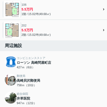
106
5.5万円
1階 / 15.02坪(49.68㎡)
202
5.5万円
2階 / 15.02坪(49.68㎡)
周辺施設
コンビニエンスストア
ローソン 高崎問屋町店
427ｍ（6分）
郵便局
高崎貝沢郵便局
758ｍ（10分）
総合病院
井草医院
947ｍ（12分）