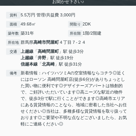
お聞かせ下さい♪
5.5万円 管理/共益費 3,000円
賃料
49.68㎡
2DK
面積
間取り
築31年
1階/2階建
築年数
所在階
群馬県
高崎市
問屋町
４丁目７-２４
所在地
上越線
「
高崎問屋町
」駅 徒歩3分
交通
上越線
「
井野
」駅 徒歩19分
信越本線
「
北高崎
」駅 徒歩31分
新着情報：ハイツハツミAの空室情報ならコチラ◎近く
備考
にはローソン 高崎問屋町店(徒歩6分)がありちょっとし
た買い物に便利です◎デザイナーズアパートは独創的
で、ご好評いただいています◎高ニーズな駅近の物件
で、徒歩3分で駅に行くことができます◎高崎市エリア
にある賃貸情報のことなら、地域に密着した当社へお任
せください◎当社は、多種多様な賃貸情報を取り扱って
おります◎ご要望や不明な点などございましたら、お気
軽にご連絡ください◎