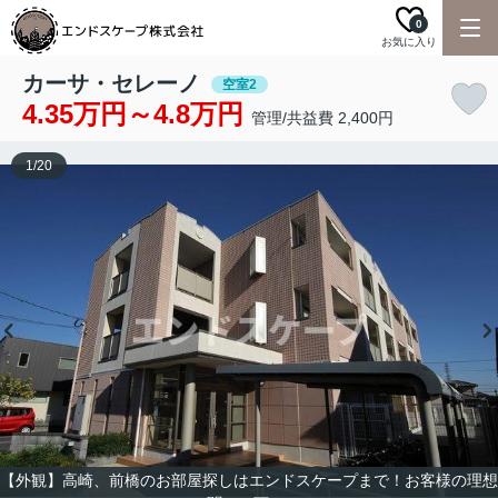
0
お気に入り
カーサ・セレーノ
空室2
4.35万円～4.8万円
管理/共益費 2,400円
1
/
20
【外観】高崎、前橋のお部屋探しはエンドスケープまで！お客様の理想