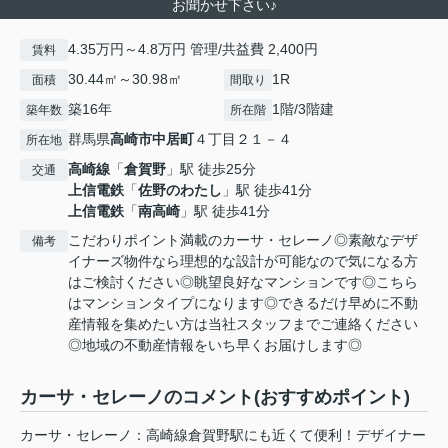
お聞かせ下さい♪
4.35万円～4.8万円 管理/共益費 2,400円
賃料
30.44㎡～30.98㎡
1R
面積
間取り
築16年
1階/3階建
築年数
所在階
群馬県
高崎市
中居町
４丁目２１－４
所在地
高崎線
「
倉賀野
」駅 徒歩25分
交通
上信電鉄
「
佐野のわたし
」駅 徒歩41分
上信電鉄
「
南高崎
」駅 徒歩41分
こだわりポイント満載のカーサ・セレーノ◎素敵なデザ
備考
イナーズ物件なら理想的な設計が可能なので気になる方
はご検討ください◎眺望良好なマンションです◎こちら
はマンションタイプになります◎できるだけ早めに不動
産情報を集めたい方は当社スタッフまでご連絡ください
◎地域の不動産情報をいち早くお届けします◎
カーサ・セレーノのコメント(おすすめポイント)
カーサ・セレーノ：高崎線倉賀野駅にも近くて便利！デザイナー