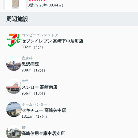
3階 / 9.20坪(30.44㎡)
周辺施設
コンビニエンスストア
セブンイレブン 高崎下中居町店
332ｍ（5分）
皮膚科
黒沢病院
909ｍ（12分）
寿司
スシロー 高崎南店
966ｍ（13分）
ホームセンター
セキチュー 高崎矢中店
1311ｍ（17分）
銀行
高崎信用金庫中居支店