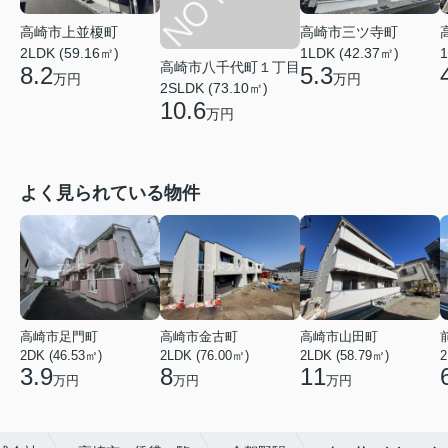
高崎市上並榎町
高崎市三ツ寺町
2LDK (59.16㎡)
1LDK (42.37㎡)
1
高崎市八千代町１丁目
8.2
5.3
万円
万円
2SLDK (73.10㎡)
10.6
万円
よく見られている物件
高崎市足門町
高崎市金古町
高崎市山田町
2DK (46.53㎡)
2LDK (76.00㎡)
2LDK (58.79㎡)
2
3.9
8
11
万円
万円
万円