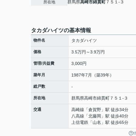
群馬県
高崎市
綿貫町
７５１-３
所在地
タカダハイツの基本情報
物件名
タカダハイツ
価格
3.5万円～3.9万円
管理/共益費
3,000円
築年月
1987年7月（築39年）
総戸数
-
所在地
群馬県
高崎市
綿貫町
７５１-３
交通
高崎線
「
倉賀野
」駅 徒歩34分
八高線
「
北藤岡
」駅 徒歩40分
上信電鉄
「
山名
」駅 徒歩65分