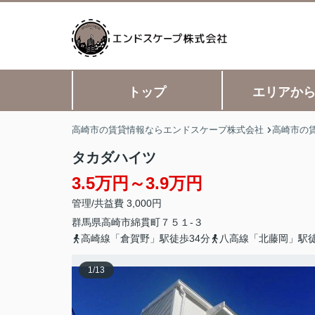
トップ
エリアか
高崎市の賃貸情報ならエンドスケープ株式会社
高崎市の
タカダハイツ
3.5万円～3.9万円
管理/共益費 3,000円
群馬県
高崎市
綿貫町
７５１-３
高崎線「倉賀野」駅徒歩34分
八高線「北藤岡」駅徒
1
/
13