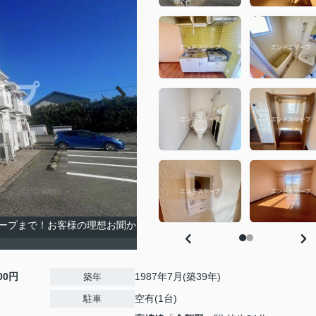
ープまで！お客様の理想お聞か
000円
1987年7月(築39年)
築年
空有(1台)
駐車