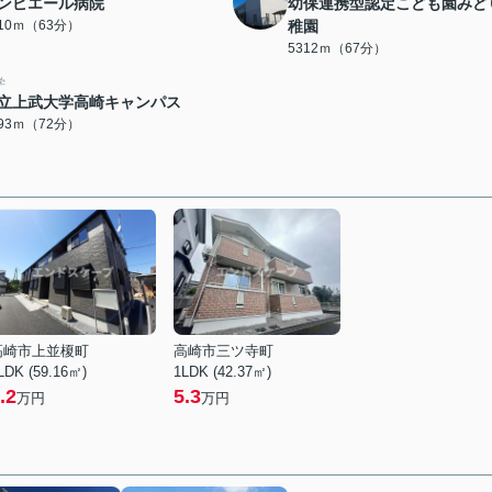
ンピエール病院
幼保連携型認定こども園みど
010ｍ（63分）
稚園
5312ｍ（67分）
学
立上武大学高崎キャンパス
693ｍ（72分）
高崎市上並榎町
高崎市三ツ寺町
LDK (59.16㎡)
1LDK (42.37㎡)
.2
5.3
万円
万円