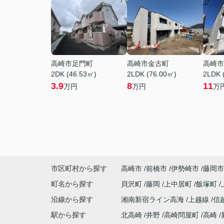
高崎市足門町
高崎市金古町
高崎市
2DK (46.53㎡)
2LDK (76.00㎡)
2LDK 
3.9
8
11
万円
万円
万
市区町村から探す
高崎市
前橋市
伊勢崎市
藤岡市
町名から探す
貝沢町
藤岡
上中居町
飯塚町
沿線から探す
湘南新宿ライン高海
上越線
信
駅から探す
北高崎
井野
高崎問屋町
高崎