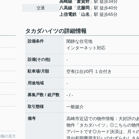
高崎線
「
倉賀野
」駅 徒歩34分
八高線
「
北藤岡
」駅 徒歩40分
交通
上信電鉄
「
山名
」駅 徒歩65分
タカダハイツの詳細情報
設備条件
閑静な住宅地
インターネット対応
設備(その他)
-
駐車場/月額
空有(1台)/0円 １台付き
用途地域
-
募集戸数 / 総戸数
- / -
取引態様
一般媒介
備考
高崎市近辺での物件情報：大好評の
物件「タカダハイツ」◎こちらの物
アパートです◎カード決済は、月々
情報の見方
賃や初期費用支払いのわずらわしさ