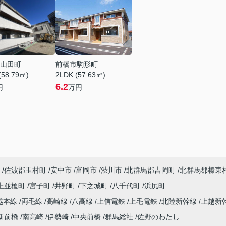
山田町
前橋市駒形町
(58.79㎡)
2LDK (57.63㎡)
6.2
円
万円
佐波郡玉村町
安中市
富岡市
渋川市
北群馬郡吉岡町
北群馬郡榛東
上並榎町
宮子町
井野町
下之城町
八千代町
浜尻町
越本線
両毛線
高崎線
八高線
上信電鉄
上毛電鉄
北陸新幹線
上越新
新前橋
南高崎
伊勢崎
中央前橋
群馬総社
佐野のわたし