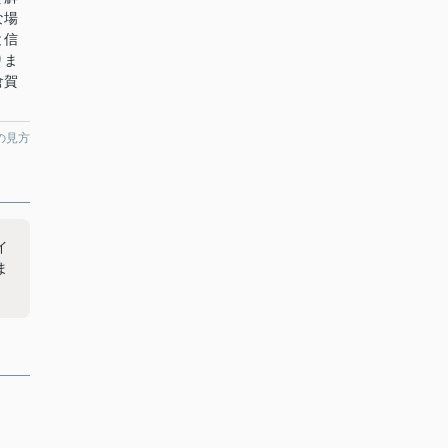
な場
と信
りま
倉賀
の見方
イ
ま