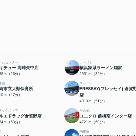
ームセンター
ラーメン
キチュー 高崎矢中店
横浜家系ラーメン翔家
038ｍ（26分）
2551ｍ（32分）
育園
スーパー
崎市立大類保育所
FRESSAY(フレッセイ) 倉賀
710ｍ（47分）
店
4013ｍ（51分）
ラッグストア
その他
ルエドラッグ倉賀野店
ユニクロ 前橋南インター店
164ｍ（53分）
4721ｍ（60分）
科
幼稚園