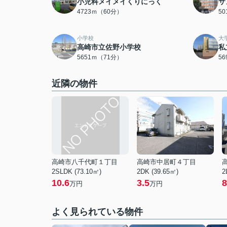
小児科メイメイくりにっく
サ
4723ｍ（60分）
5
小学校
大
高崎市立佐野小学校
私
5651ｍ（71分）
5
近隣の物件
高崎市八千代町１丁目
高崎市中居町４丁目
2SLDK (73.10㎡)
2DK (39.65㎡)
2
10.6
3.5
8
万円
万円
よく見られている物件