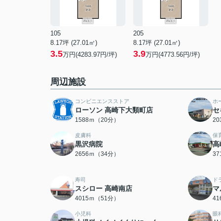
105
205
8.17坪 (27.01㎡)
8.17坪 (27.01㎡)
3.5
3.9
万円(4283.97円/坪)
万円(4773.56円/坪)
周辺施設
コンビニエンスストア
ホ
ローソン 高崎下大類町店
セ
1588ｍ（20分）
2
皮膚科
保
黒沢病院
高
2656ｍ（34分）
3
寿司
ド
スシロー 高崎南店
マ
4015ｍ（51分）
4
小児科
眼