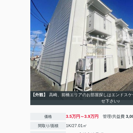
【外観】
高崎、前橋エリアのお部屋探しはエンドスケ
せ下さい♪
3.5万円～3.9万円
管理/共益費
3,
価格
1K/27.01㎡
間取り/面積