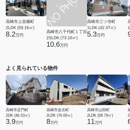
高崎市上並榎町
高崎市三ツ寺町
2LDK (59.16㎡)
1LDK (42.37㎡)
1
高崎市八千代町１丁目
8.2
5.3
万円
万円
2SLDK (73.10㎡)
10.6
万円
よく見られている物件
高崎市足門町
高崎市金古町
高崎市山田町
2DK (46.53㎡)
2LDK (76.00㎡)
2LDK (58.79㎡)
2
3.9
8
11
万円
万円
万円