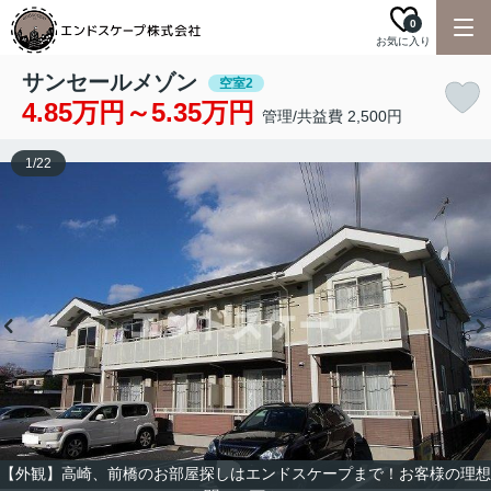
0
お気に入り
サンセールメゾン
空室2
4.85万円～5.35万円
管理/共益費 2,500円
1
/
22
【外観】高崎、前橋のお部屋探しはエンドスケープまで！お客様の理想