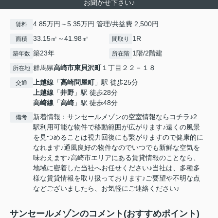
お聞かせ下さい♪
4.85万円～5.35万円 管理/共益費 2,500円
賃料
33.15㎡～41.98㎡
1R
面積
間取り
築23年
1階/2階建
築年数
所在階
群馬県
高崎市
東貝沢町
１丁目２２－１８
所在地
上越線
「
高崎問屋町
」駅 徒歩25分
交通
上越線
「
井野
」駅 徒歩28分
高崎線
「
高崎
」駅 徒歩48分
新着情報：サンセールメゾンの空室情報ならコチラ♪2
備考
駅利用可能な物件で移動範囲が広がります♪遠くの風景
を見つめることは視力回復にも繋がりますので健康的に
なれます♪通風良好の物件なのでいつでも新鮮な空気を
味わえます♪高崎市エリアにある賃貸情報のことなら、
地域に密着した当社へお任せください♪当社は、多種多
様な賃貸情報を取り扱っております♪ご要望や不明な点
などございましたら、お気軽にご連絡ください♪
サンセールメゾンのコメント(おすすめポイント)