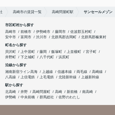
社
高崎市の賃貸一覧
高崎問屋町駅
サンセールメゾン
市区町村から探す
高崎市
前橋市
伊勢崎市
藤岡市
佐波郡玉村町
安中市
富岡市
渋川市
北群馬郡吉岡町
北群馬郡榛東村
町名から探す
貝沢町
上中居町
藤岡
飯塚町
上並榎町
宮子町
井野町
下之城町
八千代町
浜尻町
沿線から探す
湘南新宿ライン高海
上越線
信越本線
両毛線
高崎線
八高線
上信電鉄
上毛電鉄
北陸新幹線
上越新幹線
駅から探す
北高崎
井野
高崎問屋町
高崎
新前橋
南高崎
伊勢崎
中央前橋
群馬総社
佐野のわたし