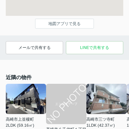
地図アプリで見る
メールで共有する
LINEで共有する
近隣の物件
高崎市上並榎町
高崎市三ツ寺町
2LDK (59.16㎡)
1LDK (42.37㎡)
1