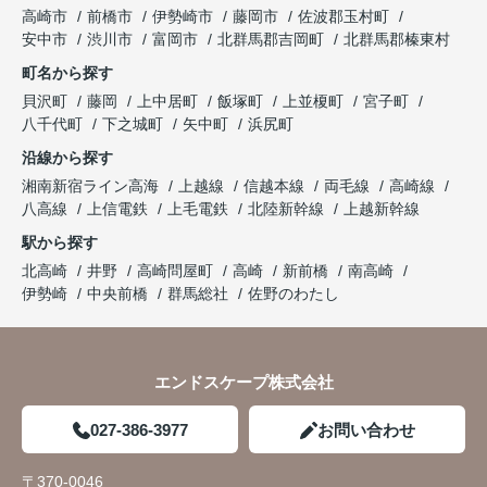
高崎市
前橋市
伊勢崎市
藤岡市
佐波郡玉村町
安中市
渋川市
富岡市
北群馬郡吉岡町
北群馬郡榛東村
町名から探す
貝沢町
藤岡
上中居町
飯塚町
上並榎町
宮子町
八千代町
下之城町
矢中町
浜尻町
沿線から探す
湘南新宿ライン高海
上越線
信越本線
両毛線
高崎線
八高線
上信電鉄
上毛電鉄
北陸新幹線
上越新幹線
駅から探す
北高崎
井野
高崎問屋町
高崎
新前橋
南高崎
伊勢崎
中央前橋
群馬総社
佐野のわたし
エンドスケープ株式会社
027-386-3977
お問い合わせ
〒370-0046