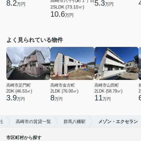
高崎市八千代町１丁目
8.2
5.3
万円
万円
2SLDK (73.10㎡)
10.6
万円
よく見られている物件
高崎市足門町
高崎市金古町
高崎市山田町
2DK (46.53㎡)
2LDK (76.00㎡)
2LDK (58.79㎡)
2
3.9
8
11
万円
万円
万円
社
高崎市の賃貸一覧
群馬八幡駅
メゾン・エクセラン
市区町村から探す