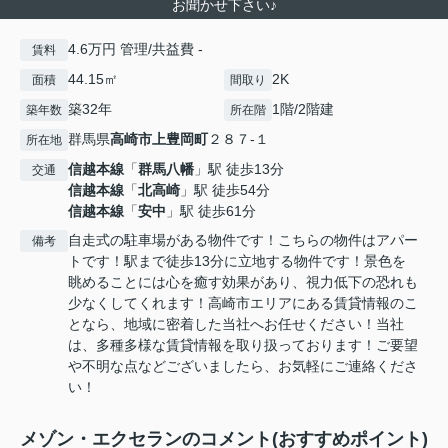
お聞かせ下さい♪
4.6万円 管理/共益費 -
賃料
44.15㎡
2K
面積
間取り
築32年
1階/2階建
築年数
所在階
群馬県
高崎市
上豊岡町
２８７-１
所在地
信越本線
「
群馬八幡
」駅 徒歩13分
交通
信越本線
「
北高崎
」駅 徒歩54分
信越本線
「
安中
」駅 徒歩61分
自走式の駐車場がある物件です！こちらの物件はアパー
備考
トです！駅まで徒歩13分に立地する物件です！景色を
眺めることには心を癒す効果があり、視力低下の恐れも
少なくしてくれます！高崎市エリアにある賃貸情報のこ
となら、地域に密着した当社へお任せください！当社
は、多種多様な賃貸情報を取り扱っております！ご要望
や不明な点などございましたら、お気軽にご連絡くださ
い！
メゾン・エクセランのコメント(おすすめポイント)