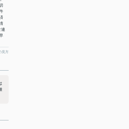
切
件
済
情
ご連
早
の見方
は
種