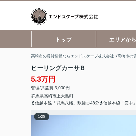
トップ
エリアか
高崎市の賃貸情報ならエンドスケープ株式会社
高崎市の
ヒーリングカーサＢ
5.3万円
管理/共益費 3,000円
群馬県
高崎市
上大島町
信越本線「群馬八幡」駅徒歩48分
信越本線「安中」
1
/
28