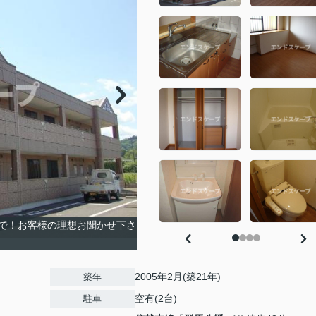
で！お客様の理想お聞かせ下さ
2005年2月(築21年)
築年
空有(2台)
駐車