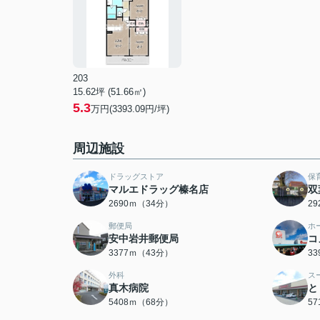
203
15.62坪 (51.66㎡)
5.3
万円(3393.09円/坪)
周辺施設
ドラッグストア
保
マルエドラッグ榛名店
双
2690ｍ（34分）
2
郵便局
ホ
安中岩井郵便局
コ
3377ｍ（43分）
3
外科
ス
真木病院
と
5408ｍ（68分）
5