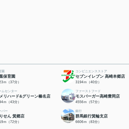
育園
コンビニエンスストア
葉保育園
セブンイレブン 高崎本郷店
923ｍ（37分）
3194ｍ（40分）
ームセンター
ファーストフード
メリハード&グリーン榛名店
モスバーガー高崎豊岡店
394ｍ（43分）
4556ｍ（57分）
ーパー
銀行
りせん 箕郷店
群馬銀行箕輪支店
719ｍ（72分）
6606ｍ（83分）