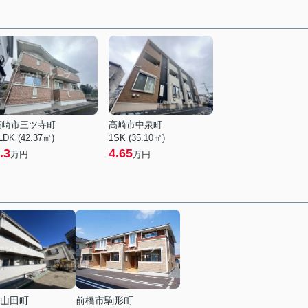
高崎市三ツ寺町
高崎市中泉町
LDK (42.37㎡)
1SK (35.10㎡)
.3
4.65
万円
万円
山田町
前橋市駒形町