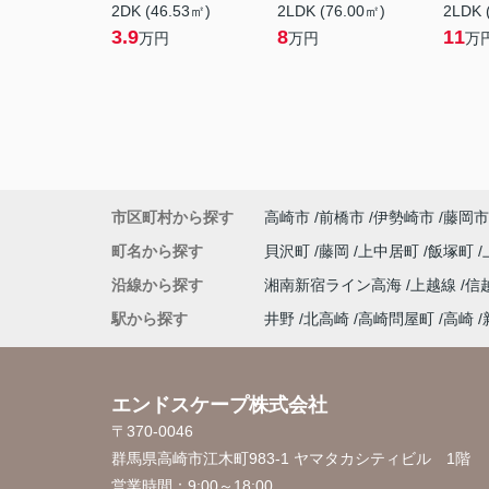
2DK (46.53㎡)
2LDK (76.00㎡)
2LDK 
3.9
8
11
万円
万円
万
市区町村から探す
高崎市
前橋市
伊勢崎市
藤岡市
町名から探す
貝沢町
藤岡
上中居町
飯塚町
沿線から探す
湘南新宿ライン高海
上越線
信
駅から探す
井野
北高崎
高崎問屋町
高崎
エンドスケープ株式会社
〒370-0046
群馬県高崎市江木町983-1 ヤマタカシティビル 1階
営業時間：
9:00～18:00