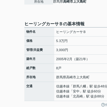
群馬県
高崎市
上大島町
所在地
ヒーリングカーサＢの基本情報
物件名
ヒーリングカーサＢ
価格
5.3万円
管理/共益費
3,000円
築年月
2005年2月（築21年）
総戸数
8戸
所在地
群馬県
高崎市
上大島町
交通
信越本線
「
群馬八幡
」駅 徒歩48
信越本線
「
安中
」駅 徒歩60分
信越本線
「
北高崎
」駅 徒歩88分