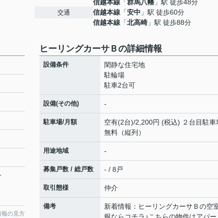
信越本線
「
群馬八幡
」駅 徒歩48分
信越本線
「
安中
」駅 徒歩60分
交通
信越本線
「
北高崎
」駅 徒歩88分
ヒーリングカーサＢの詳細情報
設備条件
閑静な住宅地
駐輪場
駐車2台可
設備(その他)
-
駐車場/月額
空有(2台)/2,200円 (税込) ２台目駐
無料（縦列）
用途地域
-
募集戸数 / 総戸数
- / 8戸
分
取引態様
仲介
備考
新着情報：ヒーリングカーサＢの空
情報の見方
報ならコチラ♪こちらの物件はアパー