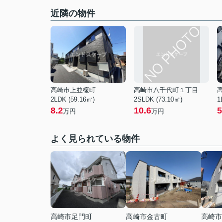
近隣の物件
高崎市上並榎町
高崎市八千代町１丁目
2LDK (59.16㎡)
2SLDK (73.10㎡)
1
8.2
10.6
5
万円
万円
よく見られている物件
高崎市足門町
高崎市金古町
高崎市