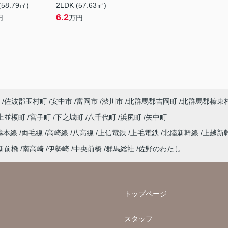
(58.79㎡)
2LDK (57.63㎡)
6.2
円
万円
佐波郡玉村町
安中市
富岡市
渋川市
北群馬郡吉岡町
北群馬郡榛東
上並榎町
宮子町
下之城町
八千代町
浜尻町
矢中町
越本線
両毛線
高崎線
八高線
上信電鉄
上毛電鉄
北陸新幹線
上越新
新前橋
南高崎
伊勢崎
中央前橋
群馬総社
佐野のわたし
トップページ
スタッフ