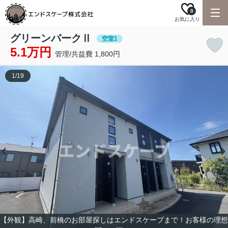
0
お気に入り
グリーンパークⅡ
空室1
5.1万円
管理/共益費 1,800円
1
/
19
【外観】高崎、前橋のお部屋探しはエンドスケープまで！お客様の理想