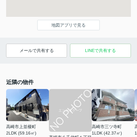
地図アプリで見る
メールで共有する
LINEで共有する
近隣の物件
高崎市上並榎町
高崎市三ツ寺町
2LDK (59.16㎡)
1LDK (42.37㎡)
1