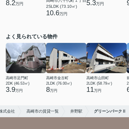
高崎市八千代町１丁目
8.2
5.3
万円
万円
2SLDK (73.10㎡)
10.6
万円
よく見られている物件
高崎市足門町
高崎市金古町
高崎市山田町
2DK (46.53㎡)
2LDK (76.00㎡)
2LDK (58.79㎡)
2
3.9
8
11
万円
万円
万円
株式会社
高崎市の賃貸一覧
井野駅
グリーンパークⅡ