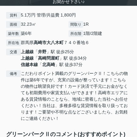
お聞かせ下さい♪
5.1万円 管理/共益費 1,800円
賃料
32.23㎡
1R
面積
間取り
築6年
1階/2階建
築年数
所在階
群馬県
高崎市
大八木町
７４０番地６
所在地
上越線
「
井野
」駅 徒歩25分
交通
上越線
「
高崎問屋町
」駅 徒歩34分
信越本線
「
北高崎
」駅 徒歩37分
こだわりポイント満載のグリーンパークⅡ！こちらの物
備考
件は築6年ですが、充実の設備が整っています！こちら
の物件は眺望良好です！カード決済で手元にお金がなく
ても初期費用や家賃支払いができます！高崎市エリアに
ある賃貸情報のことなら、地域に密着した当社へお任せ
ください！当社は、多種多様な賃貸情報を取り扱ってお
ります！ご要望や不明な点などございましたら、お気軽
にご連絡ください！
グリーンパークⅡのコメント(おすすめポイント)