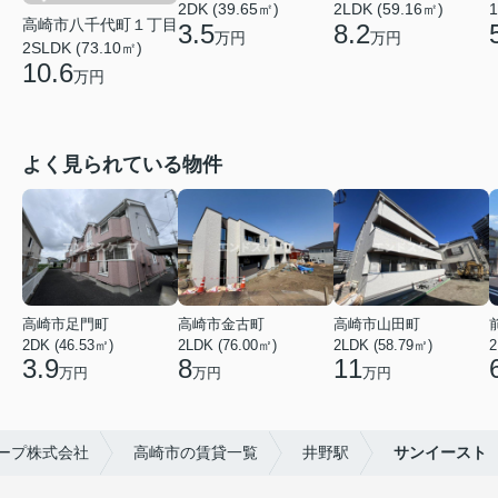
2DK (39.65㎡)
2LDK (59.16㎡)
1
高崎市八千代町１丁目
3.5
8.2
万円
万円
2SLDK (73.10㎡)
10.6
万円
よく見られている物件
高崎市足門町
高崎市金古町
高崎市山田町
2DK (46.53㎡)
2LDK (76.00㎡)
2LDK (58.79㎡)
2
3.9
8
11
万円
万円
万円
ープ株式会社
高崎市の賃貸一覧
井野駅
サンイースト