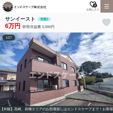
0
お気に入り
サンイースト
空室1
6万円
管理/共益費 3,000円
1
/
27
【外観】高崎、前橋エリアのお部屋探しはエンドスケープまで！お客様