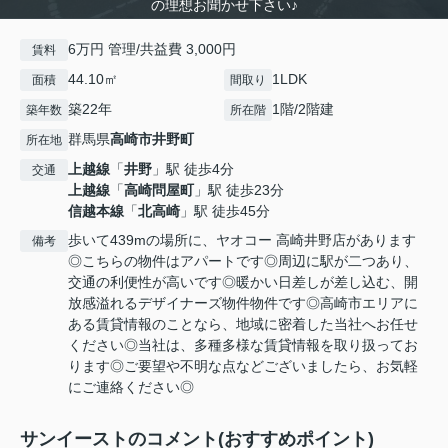
の理想お聞かせ下さい♪
6万円 管理/共益費 3,000円
賃料
44.10㎡
1LDK
面積
間取り
築22年
1階/2階建
築年数
所在階
群馬県
高崎市
井野町
所在地
上越線
「
井野
」駅 徒歩4分
交通
上越線
「
高崎問屋町
」駅 徒歩23分
信越本線
「
北高崎
」駅 徒歩45分
歩いて439mの場所に、ヤオコー 高崎井野店があります
備考
◎こちらの物件はアパートです◎周辺に駅が二つあり、
交通の利便性が高いです◎暖かい日差しが差し込む、開
放感溢れるデザイナーズ物件物件です◎高崎市エリアに
ある賃貸情報のことなら、地域に密着した当社へお任せ
ください◎当社は、多種多様な賃貸情報を取り扱ってお
ります◎ご要望や不明な点などございましたら、お気軽
にご連絡ください◎
サンイーストのコメント(おすすめポイント)