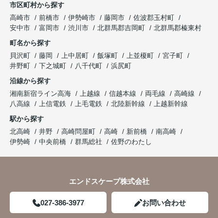
市区町村から探す
高崎市
前橋市
伊勢崎市
藤岡市
佐波郡玉村町
安中市
富岡市
渋川市
北群馬郡吉岡町
北群馬郡榛東村
町名から探す
貝沢町
藤岡
上中居町
飯塚町
上並榎町
宮子町
井野町
下之城町
八千代町
浜尻町
沿線から探す
湘南新宿ライン高海
上越線
信越本線
両毛線
高崎線
八高線
上信電鉄
上毛電鉄
北陸新幹線
上越新幹線
駅から探す
北高崎
井野
高崎問屋町
高崎
新前橋
南高崎
伊勢崎
中央前橋
群馬総社
佐野のわたし
エンドスケープ株式会社
027-386-3977
お問い合わせ