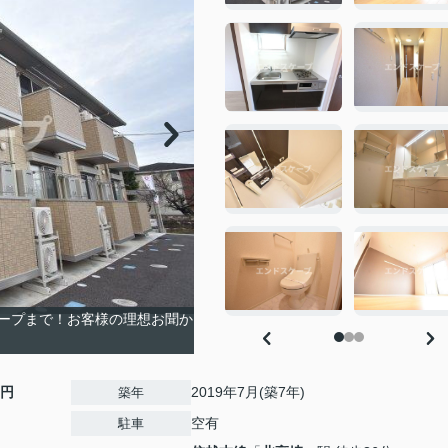
ープまで！お客様の理想お聞か
0円
2019年7月(築7年)
築年
空有
駐車