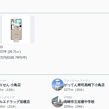
03
.07坪 (26.71㎡)
万円(6195.79円/坪)
ーパー
ファミリーレストラン
りせん 小鳥店
がってん寿司高崎下小鳥店
82ｍ（13分）
1277ｍ（16分）
ラッグストア
中学校
ルエドラッグ並榎店
高崎市立並榎中学校
663ｍ（21分）
2255ｍ（29分）