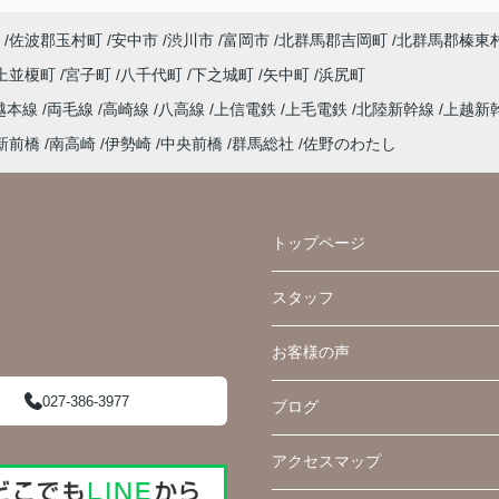
佐波郡玉村町
安中市
渋川市
富岡市
北群馬郡吉岡町
北群馬郡榛東
上並榎町
宮子町
八千代町
下之城町
矢中町
浜尻町
越本線
両毛線
高崎線
八高線
上信電鉄
上毛電鉄
北陸新幹線
上越新
新前橋
南高崎
伊勢崎
中央前橋
群馬総社
佐野のわたし
トップページ
スタッフ
お客様の声
027-386-3977
ブログ
アクセスマップ