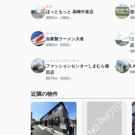
弁当
保
ほっともっと 高崎中泉店
堤
3053ｍ（39分）
3
ラーメン
ホ
自家製ラーメン大者
コ
4382ｍ（55分）
店
4
ショッピングセンター
ス
ファッションセンターしまむら箱
L
田店
6
6574ｍ（83分）
近隣の物件