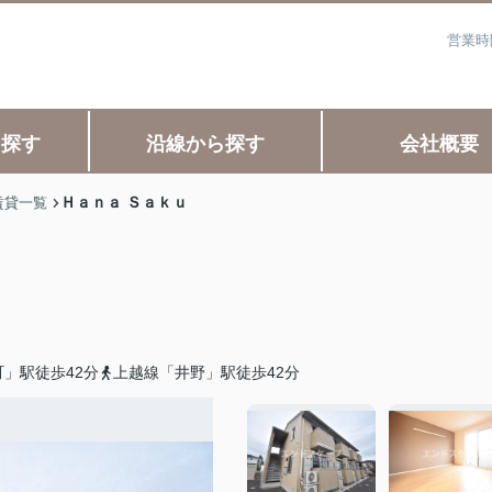
営業時
ら探す
沿線から探す
会社概要
Ｈａｎａ Ｓａｋｕ
賃貸一覧
」駅徒歩42分
上越線「井野」駅徒歩42分