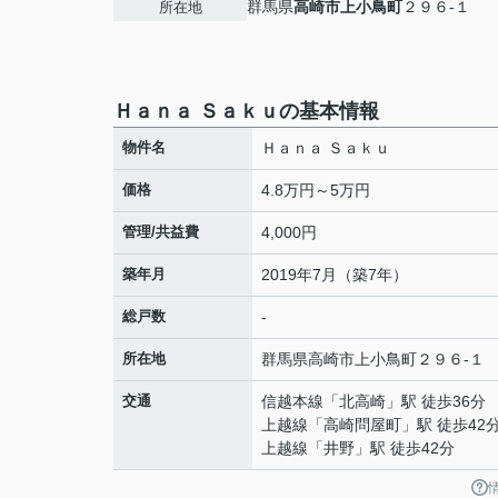
群馬県
高崎市
上小鳥町
２９６-１
所在地
Ｈａｎａ Ｓａｋｕの基本情報
物件名
Ｈａｎａ Ｓａｋｕ
価格
4.8万円～5万円
管理/共益費
4,000円
築年月
2019年7月（築7年）
総戸数
-
所在地
群馬県
高崎市
上小鳥町
２９６-１
交通
信越本線
「
北高崎
」駅 徒歩36分
上越線
「
高崎問屋町
」駅 徒歩42
上越線
「
井野
」駅 徒歩42分