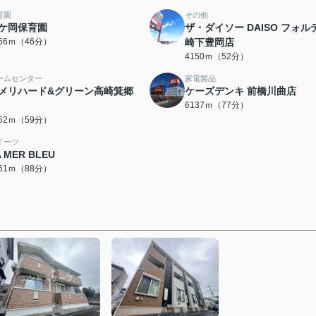
育園
その他
ケ岡保育園
ザ・ダイソー DAISO フォル
656ｍ（46分）
崎下豊岡店
4150ｍ（52分）
ームセンター
家電製品
メリハード&グリーン高崎箕郷
ケーズデンキ 前橋川曲店
6137ｍ（77分）
652ｍ（59分）
イーツ
A MER BLEU
961ｍ（88分）