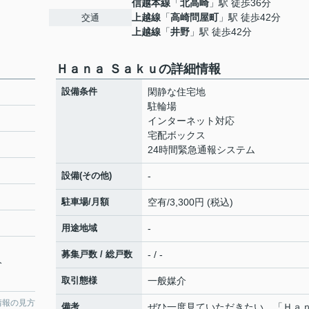
信越本線
「
北高崎
」駅 徒歩36分
上越線
「
高崎問屋町
」駅 徒歩42分
交通
上越線
「
井野
」駅 徒歩42分
Ｈａｎａ Ｓａｋｕの詳細情報
設備条件
閑静な住宅地
駐輪場
インターネット対応
宅配ボックス
24時間緊急通報システム
設備(その他)
-
駐車場/月額
空有/3,300円 (税込)
用途地域
-
募集戸数 / 総戸数
- / -
分
取引態様
一般媒介
情報の見方
備考
ぜひ一度見ていただきたい、「Ｈａ