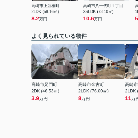
高崎市上並榎町
高崎市八千代町１丁目
2LDK (59.16㎡)
2SLDK (73.10㎡)
1
8.2
10.6
5
万円
万円
よく見られている物件
高崎市足門町
高崎市金古町
高崎市
2DK (46.53㎡)
2LDK (76.00㎡)
2LDK 
3.9
8
11
万円
万円
万