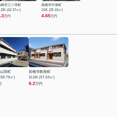
高崎市三ツ寺町
高崎市中泉町
LDK (42.37㎡)
1SK (35.10㎡)
.3
4.65
万円
万円
山田町
前橋市駒形町
(58.79㎡)
2LDK (57.63㎡)
6.2
円
万円