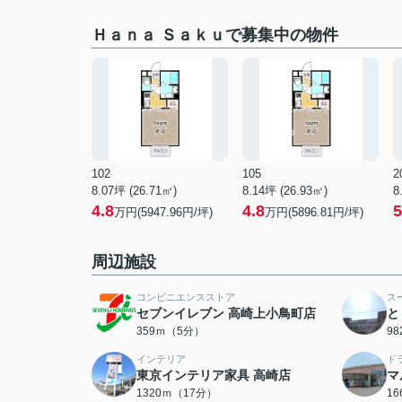
Ｈａｎａ Ｓａｋｕで募集中の物件
102
105
2
8.07坪 (26.71㎡)
8.14坪 (26.93㎡)
8
4.8
4.8
5
万円(5947.96円/坪)
万円(5896.81円/坪)
周辺施設
コンビニエンスストア
ス
セブンイレブン 高崎上小鳥町店
と
359ｍ（5分）
9
インテリア
ド
東京インテリア家具 高崎店
マ
1320ｍ（17分）
1