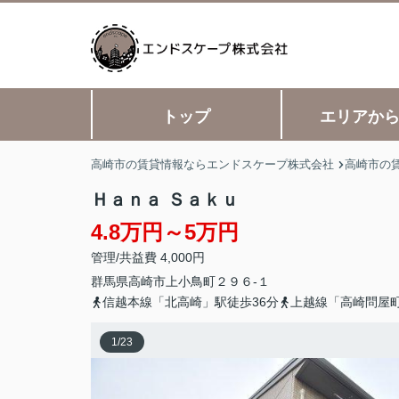
トップ
エリアか
高崎市の賃貸情報ならエンドスケープ株式会社
高崎市の
Ｈａｎａ Ｓａｋｕ
4.8万円～5万円
管理/共益費 4,000円
群馬県
高崎市
上小鳥町
２９６-１
信越本線「北高崎」駅徒歩36分
上越線「高崎問屋町
1
/
23