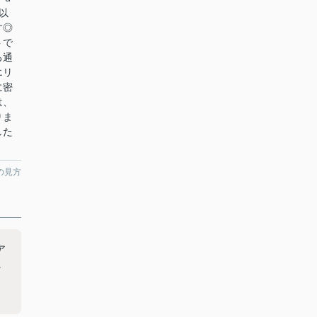
以
す◎
トで
る通
エリ
に密
は、
りま
した
の見方
ア
に