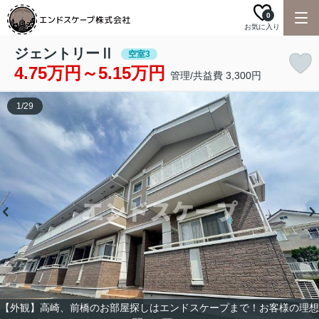
0
お気に入り
ジェントリーⅡ
空室3
4.75万円～5.15万円
管理/共益費 3,300円
1
/
29
【外観】高崎、前橋のお部屋探しはエンドスケープまで！お客様の理想