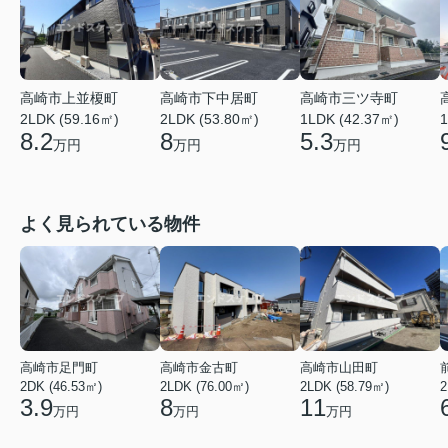
高崎市上並榎町
高崎市下中居町
高崎市三ツ寺町
2LDK (59.16㎡)
2LDK (53.80㎡)
1LDK (42.37㎡)
1
8.2
8
5.3
万円
万円
万円
よく見られている物件
高崎市足門町
高崎市金古町
高崎市山田町
2DK (46.53㎡)
2LDK (76.00㎡)
2LDK (58.79㎡)
2
3.9
8
11
万円
万円
万円