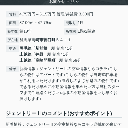
お聞かせ下さい♪
4.75万円～5.15万円 管理/共益費 3,300円
賃料
37.00㎡～47.79㎡
1R
面積
間取り
築19年
1階/2階建
築年数
所在階
群馬県
高崎市
菅谷町
５４－１
所在地
両毛線
「
新前橋
」駅 徒歩41分
交通
上越線
「
井野
」駅 徒歩41分
上越線
「
高崎問屋町
」駅 徒歩56分
新着情報：ジェントリーⅡの空室情報ならコチラ♪こち
備考
らの物件はアパートです♪こちらの物件は自走式駐車場
がご利用いただけます♪風通しのよさが魅力の物件です♪
できるだけ早めに不動産情報を集めたい方は当社スタッ
フまでご連絡ください♪地域の不動産情報をいち早くお
届けします♪
ジェントリーⅡのコメント(おすすめポイント)
新着情報：ジェントリーⅡの空室情報ならコチラ◎眺めの良いア