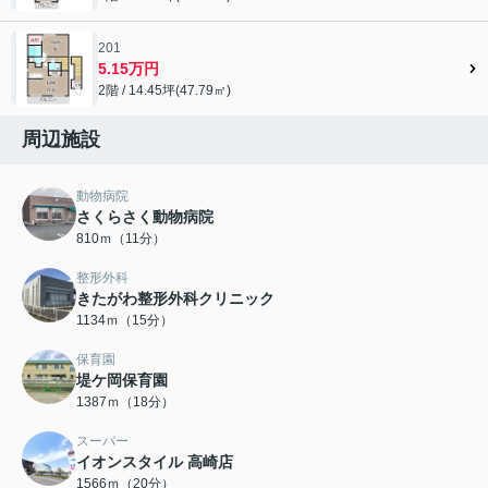
201
5.15万円
2階 / 14.45坪(47.79㎡)
周辺施設
動物病院
さくらさく動物病院
810ｍ（11分）
整形外科
きたがわ整形外科クリニック
1134ｍ（15分）
保育園
堤ケ岡保育園
1387ｍ（18分）
スーパー
イオンスタイル 高崎店
1566ｍ（20分）