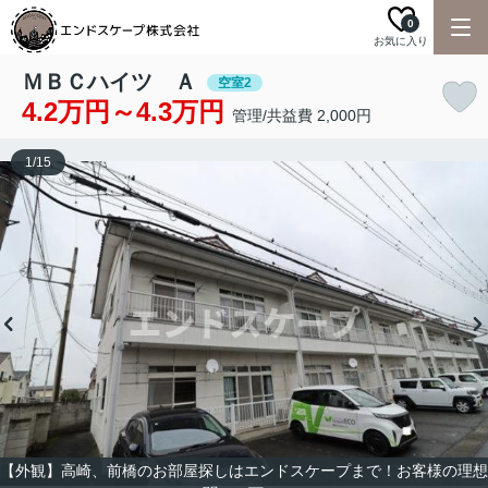
0
お気に入り
ＭＢＣハイツ Ａ
空室2
4.2万円～4.3万円
管理/共益費 2,000円
1
/
15
【外観】高崎、前橋のお部屋探しはエンドスケープまで！お客様の理想