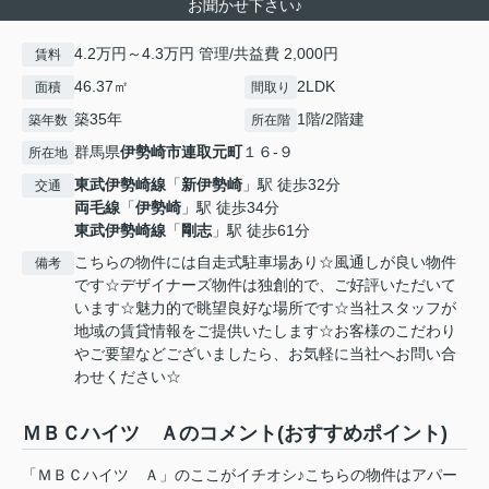
お聞かせ下さい♪
4.2万円～4.3万円 管理/共益費 2,000円
賃料
46.37㎡
2LDK
面積
間取り
築35年
1階/2階建
築年数
所在階
群馬県
伊勢崎市
連取元町
１６-９
所在地
東武伊勢崎線
「
新伊勢崎
」駅 徒歩32分
交通
両毛線
「
伊勢崎
」駅 徒歩34分
東武伊勢崎線
「
剛志
」駅 徒歩61分
こちらの物件には自走式駐車場あり☆風通しが良い物件
備考
です☆デザイナーズ物件は独創的で、ご好評いただいて
います☆魅力的で眺望良好な場所です☆当社スタッフが
地域の賃貸情報をご提供いたします☆お客様のこだわり
やご要望などございましたら、お気軽に当社へお問い合
わせください☆
ＭＢＣハイツ Ａのコメント(おすすめポイント)
「ＭＢＣハイツ Ａ」のここがイチオシ♪こちらの物件はアパー