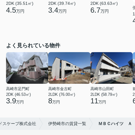
2DK (35.51㎡)
2DK (39.74㎡)
2DK (63.63㎡)
4.5
3.4
6.7
万円
万円
万円
1
よく見られている物件
高崎市足門町
高崎市金古町
高崎市山田町
2DK (46.53㎡)
2LDK (76.00㎡)
2LDK (58.79㎡)
2
3.9
8
11
万円
万円
万円
ドスケープ株式会社
伊勢崎市の賃貸一覧
ＭＢＣハイツ Ａ