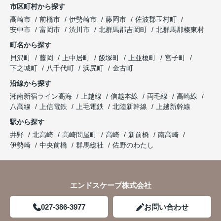
市区町村から探す
高崎市
前橋市
伊勢崎市
藤岡市
佐波郡玉村町
安中市
富岡市
渋川市
北群馬郡吉岡町
北群馬郡榛東村
町名から探す
貝沢町
藤岡
上中居町
飯塚町
上並榎町
宮子町
下之城町
八千代町
浜尻町
金古町
沿線から探す
湘南新宿ライン高海
上越線
信越本線
両毛線
高崎線
八高線
上信電鉄
上毛電鉄
北陸新幹線
上越新幹線
駅から探す
井野
北高崎
高崎問屋町
高崎
新前橋
南高崎
伊勢崎
中央前橋
群馬総社
佐野のわたし
エンドスケープ株式会社
027-386-3977
お問い合わせ