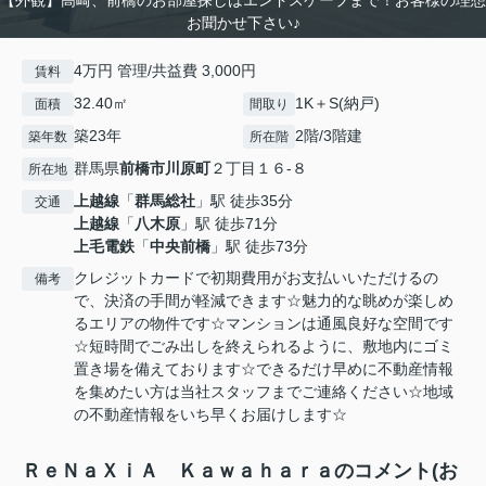
【外観】高崎、前橋のお部屋探しはエンドスケープまで！お客様の理想
お聞かせ下さい♪
4万円 管理/共益費 3,000円
賃料
32.40㎡
1K＋S(納戸)
面積
間取り
築23年
2階/3階建
築年数
所在階
群馬県
前橋市
川原町
２丁目１６-８
所在地
上越線
「
群馬総社
」駅 徒歩35分
交通
上越線
「
八木原
」駅 徒歩71分
上毛電鉄
「
中央前橋
」駅 徒歩73分
クレジットカードで初期費用がお支払いいただけるの
備考
で、決済の手間が軽減できます☆魅力的な眺めが楽しめ
るエリアの物件です☆マンションは通風良好な空間です
☆短時間でごみ出しを終えられるように、敷地内にゴミ
置き場を備えております☆できるだけ早めに不動産情報
を集めたい方は当社スタッフまでご連絡ください☆地域
の不動産情報をいち早くお届けします☆
ＲｅＮａＸｉＡ Ｋａｗａｈａｒａのコメント(お