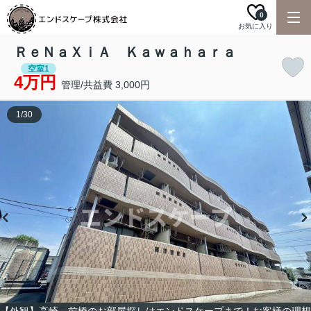
0
お気に入り
ＲｅＮａＸｉＡ Ｋａｗａｈａｒａ
空室1
4万円
管理/共益費 3,000円
1
/
30