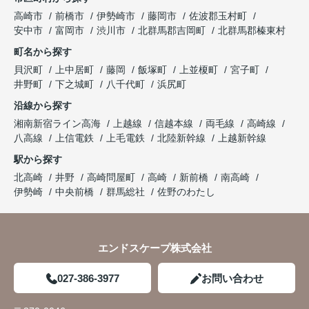
高崎市
前橋市
伊勢崎市
藤岡市
佐波郡玉村町
安中市
富岡市
渋川市
北群馬郡吉岡町
北群馬郡榛東村
町名から探す
貝沢町
上中居町
藤岡
飯塚町
上並榎町
宮子町
井野町
下之城町
八千代町
浜尻町
沿線から探す
湘南新宿ライン高海
上越線
信越本線
両毛線
高崎線
八高線
上信電鉄
上毛電鉄
北陸新幹線
上越新幹線
駅から探す
北高崎
井野
高崎問屋町
高崎
新前橋
南高崎
伊勢崎
中央前橋
群馬総社
佐野のわたし
エンドスケープ株式会社
027-386-3977
お問い合わせ