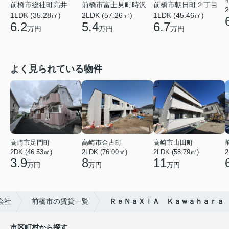
前橋市総社町高井
前橋市富士見町時沢
前橋市朝日町２丁目
2
1LDK (35.28㎡)
2LDK (57.26㎡)
1LDK (45.46㎡)
6.2
5.4
6.7
万円
万円
万円
よく見られている物件
高崎市足門町
高崎市金古町
高崎市山田町
2DK (46.53㎡)
2LDK (76.00㎡)
2LDK (58.79㎡)
2
3.9
8
11
万円
万円
万円
会社
前橋市の賃貸一覧
ＲｅＮａＸｉＡ Ｋａｗａｈａｒａ
市区町村から探す