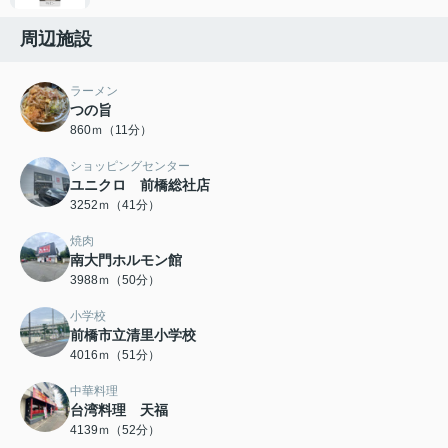
周辺施設
ラーメン
つの旨
860ｍ（11分）
ショッピングセンター
ユニクロ 前橋総社店
3252ｍ（41分）
焼肉
南大門ホルモン館
3988ｍ（50分）
小学校
前橋市立清里小学校
4016ｍ（51分）
中華料理
台湾料理 天福
4139ｍ（52分）