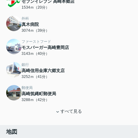
セブンイレブン 高崎本郷店
1534ｍ（20分）
外科
真木病院
3074ｍ（39分）
ファーストフード
モスバーガー高崎豊岡店
3143ｍ（40分）
銀行
高崎信用金庫六郷支店
3252ｍ（41分）
郵便局
高崎筑縄町郵便局
3288ｍ（42分）
すべて見る
地図