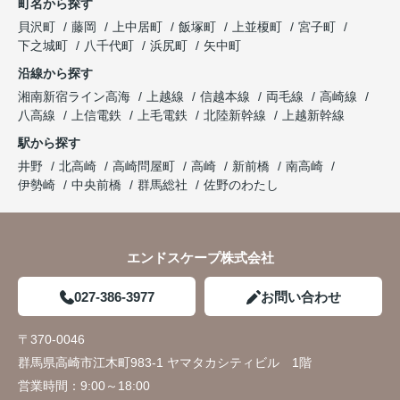
町名から探す
貝沢町
藤岡
上中居町
飯塚町
上並榎町
宮子町
下之城町
八千代町
浜尻町
矢中町
沿線から探す
湘南新宿ライン高海
上越線
信越本線
両毛線
高崎線
八高線
上信電鉄
上毛電鉄
北陸新幹線
上越新幹線
駅から探す
井野
北高崎
高崎問屋町
高崎
新前橋
南高崎
伊勢崎
中央前橋
群馬総社
佐野のわたし
エンドスケープ株式会社
027-386-3977
お問い合わせ
〒370-0046
群馬県高崎市江木町983-1 ヤマタカシティビル 1階
営業時間：
9:00～18:00