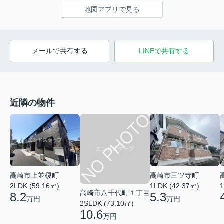
地図アプリで見る
メールで共有する
LINEで共有する
近隣の物件
高崎市上並榎町
高崎市三ツ寺町
2LDK (59.16㎡)
1LDK (42.37㎡)
1
高崎市八千代町１丁目
8.2
5.3
万円
万円
2SLDK (73.10㎡)
10.6
万円