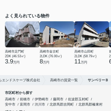
よく見られている物件
高崎市足門町
高崎市金古町
高崎市山田町
2DK (46.53㎡)
2LDK (76.00㎡)
2LDK (58.79㎡)
2
3.9
8
11
万円
万円
万円
らエンドスケープ株式会社
高崎市の賃貸一覧
サンベリーＢ
市区町村から探す
高崎市
前橋市
伊勢崎市
藤岡市
佐波郡玉村町
安中市
富岡市
渋川市
北群馬郡吉岡町
北群馬郡榛東村