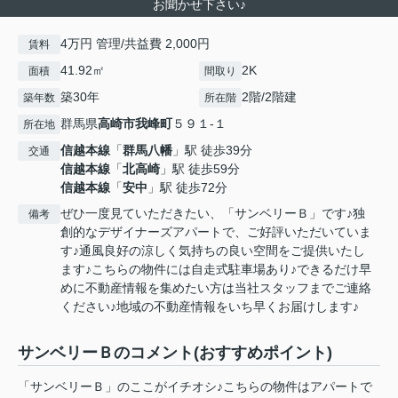
お聞かせ下さい♪
4万円 管理/共益費 2,000円
賃料
41.92㎡
2K
面積
間取り
築30年
2階/2階建
築年数
所在階
群馬県
高崎市
我峰町
５９１-１
所在地
信越本線
「
群馬八幡
」駅 徒歩39分
交通
信越本線
「
北高崎
」駅 徒歩59分
信越本線
「
安中
」駅 徒歩72分
ぜひ一度見ていただきたい、「サンベリーＢ」です♪独
備考
創的なデザイナーズアパートで、ご好評いただいていま
す♪通風良好の涼しく気持ちの良い空間をご提供いたし
ます♪こちらの物件には自走式駐車場あり♪できるだけ早
めに不動産情報を集めたい方は当社スタッフまでご連絡
ください♪地域の不動産情報をいち早くお届けします♪
サンベリーＢのコメント(おすすめポイント)
「サンベリーＢ」のここがイチオシ♪こちらの物件はアパートで