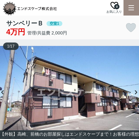
0
お気に入り
サンベリーＢ
空室1
4万円
管理/共益費 2,000円
1
/
17
【外観】高崎、前橋のお部屋探しはエンドスケープまで！お客様の理想