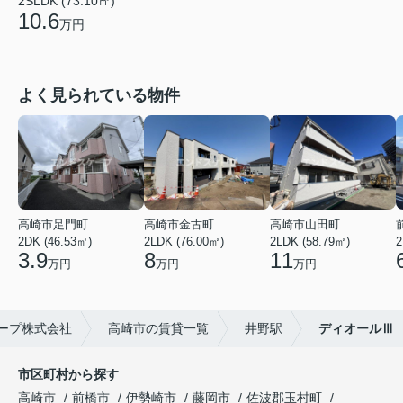
2SLDK (73.10㎡)
10.6
万円
よく見られている物件
高崎市足門町
高崎市金古町
高崎市山田町
2DK (46.53㎡)
2LDK (76.00㎡)
2LDK (58.79㎡)
2
3.9
8
11
万円
万円
万円
ープ株式会社
高崎市の賃貸一覧
井野駅
ディオールⅢ
市区町村から探す
高崎市
前橋市
伊勢崎市
藤岡市
佐波郡玉村町