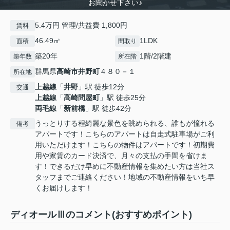
お聞かせ下さい♪
5.4万円 管理/共益費 1,800円
賃料
46.49㎡
1LDK
面積
間取り
築20年
1階/2階建
築年数
所在階
群馬県
高崎市
井野町
４８０－１
所在地
上越線
「
井野
」駅 徒歩12分
交通
上越線
「
高崎問屋町
」駅 徒歩25分
両毛線
「
新前橋
」駅 徒歩42分
うっとりする程綺麗な景色を眺められる、誰もが憧れる
備考
アパートです！こちらのアパートは自走式駐車場がご利
用いただけます！こちらの物件はアパートです！初期費
用や家賃のカード決済で、月々の支払の手間を省けま
す！できるだけ早めに不動産情報を集めたい方は当社ス
タッフまでご連絡ください！地域の不動産情報をいち早
くお届けします！
ディオールⅢのコメント(おすすめポイント)