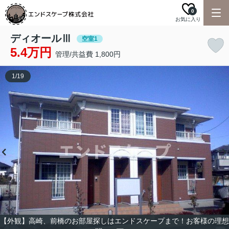
0
お気に入り
ディオールⅢ
空室1
5.4万円
管理/共益費 1,800円
1
/
19
【外観】高崎、前橋のお部屋探しはエンドスケープまで！お客様の理想