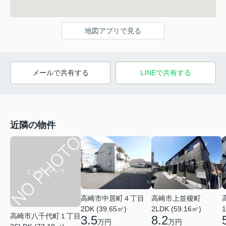
地図アプリで見る
メールで共有する
LINEで共有する
近隣の物件
高崎市中居町４丁目
高崎市上並榎町
2DK (39.65㎡)
2LDK (59.16㎡)
1
高崎市八千代町１丁目
3.5
8.2
万円
万円