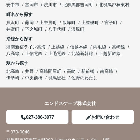
安中市
富岡市
渋川市
北群馬郡吉岡町
北群馬郡榛東村
町名から探す
貝沢町
藤岡
上中居町
飯塚町
上並榎町
宮子町
井野町
下之城町
八千代町
浜尻町
沿線から探す
湘南新宿ライン高海
上越線
信越本線
両毛線
高崎線
八高線
上信電鉄
上毛電鉄
北陸新幹線
上越新幹線
駅から探す
北高崎
井野
高崎問屋町
高崎
新前橋
南高崎
伊勢崎
中央前橋
群馬総社
佐野のわたし
エンドスケープ株式会社
027-386-3977
お問い合わせ
〒370-0046