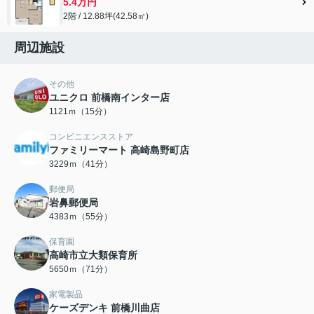
5.4万円
2階 / 12.88坪(42.58㎡)
周辺施設
その他
ユニクロ 前橋南インター店
1121ｍ（15分）
コンビニエンスストア
ファミリーマート 高崎島野町店
3229ｍ（41分）
郵便局
岩鼻郵便局
4383ｍ（55分）
保育園
高崎市立大類保育所
5650ｍ（71分）
家電製品
ケーズデンキ 前橋川曲店