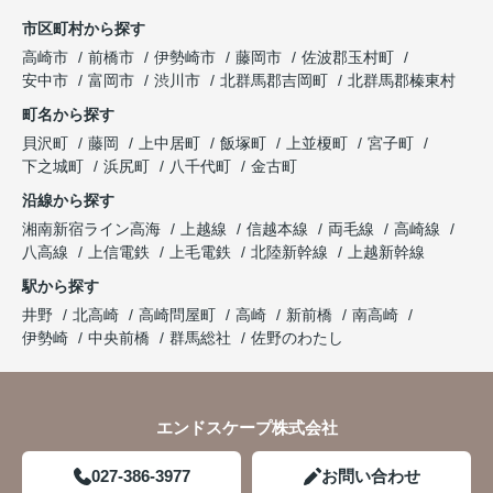
市区町村から探す
高崎市
前橋市
伊勢崎市
藤岡市
佐波郡玉村町
安中市
富岡市
渋川市
北群馬郡吉岡町
北群馬郡榛東村
町名から探す
貝沢町
藤岡
上中居町
飯塚町
上並榎町
宮子町
下之城町
浜尻町
八千代町
金古町
沿線から探す
湘南新宿ライン高海
上越線
信越本線
両毛線
高崎線
八高線
上信電鉄
上毛電鉄
北陸新幹線
上越新幹線
駅から探す
井野
北高崎
高崎問屋町
高崎
新前橋
南高崎
伊勢崎
中央前橋
群馬総社
佐野のわたし
エンドスケープ株式会社
027-386-3977
お問い合わせ