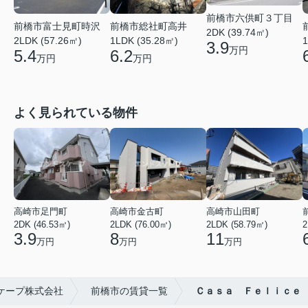
前橋市六供町３丁目
前橋市総社町高井
前橋市富士見町時沢
2DK (39.74㎡)
1LDK (35.28㎡)
2LDK (57.26㎡)
1
3.9
万円
6.2
5.4
万円
万円
よく見られている物件
高崎市足門町
高崎市金古町
高崎市山田町
2DK (46.53㎡)
2LDK (76.00㎡)
2LDK (58.79㎡)
2
3.9
8
11
万円
万円
万円
ケープ株式会社
前橋市の賃貸一覧
Ｃａｓａ Ｆｅｌｉｃｅ