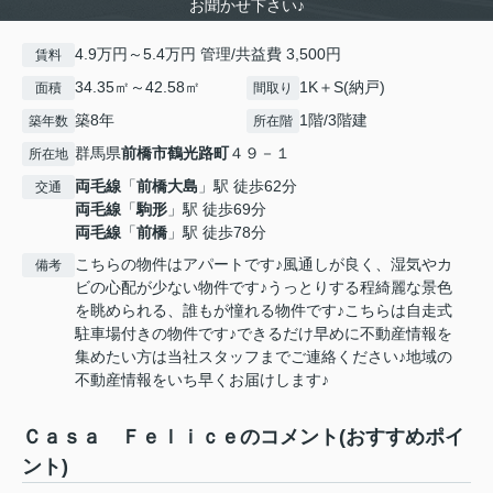
お聞かせ下さい♪
4.9万円～5.4万円 管理/共益費 3,500円
賃料
34.35㎡～42.58㎡
1K＋S(納戸)
面積
間取り
築8年
1階/3階建
築年数
所在階
群馬県
前橋市
鶴光路町
４９－１
所在地
両毛線
「
前橋大島
」駅 徒歩62分
交通
両毛線
「
駒形
」駅 徒歩69分
両毛線
「
前橋
」駅 徒歩78分
こちらの物件はアパートです♪風通しが良く、湿気やカ
備考
ビの心配が少ない物件です♪うっとりする程綺麗な景色
を眺められる、誰もが憧れる物件です♪こちらは自走式
駐車場付きの物件です♪できるだけ早めに不動産情報を
集めたい方は当社スタッフまでご連絡ください♪地域の
不動産情報をいち早くお届けします♪
Ｃａｓａ Ｆｅｌｉｃｅのコメント(おすすめポイ
ント)