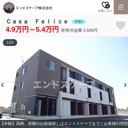
0
お気に入り
Ｃａｓａ Ｆｅｌｉｃｅ
空室2
4.9万円～5.4万円
管理/共益費 3,500円
1
/
19
【外観】高崎、前橋のお部屋探しはエンドスケープまで！お客様の理想