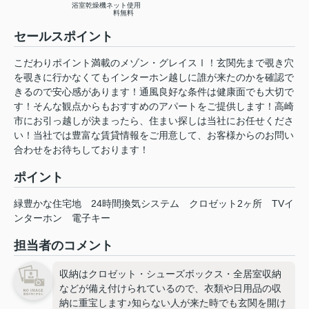
浴室乾燥機
ネット使用
料無料
セールスポイント
こだわりポイント満載のメゾン・グレイスⅠ！玄関先まで覗き穴
を覗きに行かなくてもインターホン越しに誰が来たのかを確認で
きるので安心感があります！通風良好な条件は健康面でも大切で
す！そんな観点からもおすすめのアパートをご提供します！高崎
市にお引っ越しが決まったら、住まい探しは当社にお任せくださ
い！当社では豊富な賃貸情報をご用意して、お客様からのお問い
合わせをお待ちしております！
ポイント
緑豊かな住宅地
24時間換気システム
クロゼット2ヶ所
TVイ
ンターホン
電子キー
担当者のコメント
収納はクロゼット・シューズボックス・全居室収納
などが備え付けられているので、衣類や日用品の収
納に重宝します♪知らない人が来た時でも玄関を開け