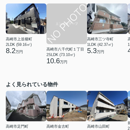
高崎市上並榎町
高崎市三ツ寺町
2LDK (59.16㎡)
1LDK (42.37㎡)
1
8.2
5.3
高崎市八千代町１丁目
万円
万円
2SLDK (73.10㎡)
10.6
万円
よく見られている物件
高崎市足門町
高崎市金古町
高崎市山田町
2