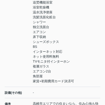
追焚機能浴室
浴室乾燥機
温水洗浄便座
洗髪洗面化粧台
シャワー
独立洗面台
エアコン
床下収納
シューズボックス
BS
インターネット対応
ネット使用料無料
TVモニタ付インターホン
複層ガラス
エアコン2台
角部屋
家賃+初期費用カード決済可
-
設備(その他)
高崎市エリアでの住まいなら、住み心地も快
備考