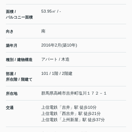
53.95㎡ / -
面積 /
バルコニー面積
南
向き
2016年2月(築10年)
築年月
アパート / 木造
種別 / 建物構造
101 / 1階 / 2階建
部屋 /
所在階 / 階建て
群馬県
高崎市
吉井町塩川
１７２－１
所在地
上信電鉄
「
吉井
」駅 徒歩10分
交通
上信電鉄
「
西吉井
」駅 徒歩21分
上信電鉄
「
上州新屋
」駅 徒歩37分