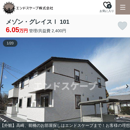
0
お気に入り
メゾン・グレイスⅠ 101
6.05
万円
管理/共益費 2,400円
1
/
20
【外観】高崎、前橋のお部屋探しはエンドスケープまで！お客様の理想