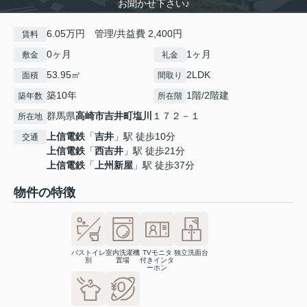
お聞かせ下さい♪
6.05万円 管理/共益費 2,400円
賃料
0ヶ月
1ヶ月
敷金
礼金
53.95㎡
2LDK
面積
間取り
築10年
1階/2階建
築年数
所在階
群馬県
高崎市
吉井町塩川
１７２－１
所在地
上信電鉄
「
吉井
」駅 徒歩10分
交通
上信電鉄
「
西吉井
」駅 徒歩21分
上信電鉄
「
上州新屋
」駅 徒歩37分
物件の特徴
バストイレ
室内洗濯機
TVモニタ
独立洗面台
別
置場
付きインタ
ーホン