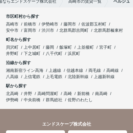
報ならエンドスケープ株式会社
高崎市の賃貸一覧
ベルジュ
市区町村から探す
高崎市
前橋市
伊勢崎市
藤岡市
佐波郡玉村町
安中市
富岡市
渋川市
北群馬郡吉岡町
北群馬郡榛東村
町名から探す
貝沢町
上中居町
藤岡
飯塚町
上並榎町
宮子町
井野町
下之城町
八千代町
浜尻町
沿線から探す
湘南新宿ライン高海
上越線
信越本線
両毛線
高崎線
八高線
上信電鉄
上毛電鉄
北陸新幹線
上越新幹線
駅から探す
北高崎
井野
高崎問屋町
高崎
新前橋
南高崎
伊勢崎
中央前橋
群馬総社
佐野のわたし
エンドスケープ株式会社