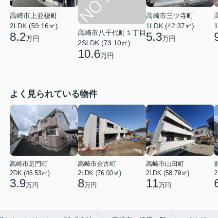
高崎市上並榎町
高崎市三ツ寺町
2LDK (59.16㎡)
1LDK (42.37㎡)
1
高崎市八千代町１丁目
8.2
5.3
万円
万円
2SLDK (73.10㎡)
10.6
万円
よく見られている物件
高崎市足門町
高崎市金古町
高崎市山田町
2DK (46.53㎡)
2LDK (76.00㎡)
2LDK (58.79㎡)
2
3.9
8
11
万円
万円
万円