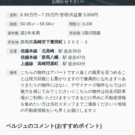
お聞かせ下さい♪
6.95万円～7.25万円 管理/共益費 3,000円
賃料
50.05㎡～59.58㎡
1LDK
面積
間取り
築1年未満
1階/2階建
築年数
所在階
群馬県
高崎市
下豊岡町
１２０２－３
所在地
信越本線
「
北高崎
」駅 徒歩35分
交通
信越本線
「
群馬八幡
」駅 徒歩47分
上越線
「
高崎問屋町
」駅 徒歩63分
こちらの物件はアパートです☆遠くの風景を見つめるこ
備考
とは視力回復にも繋がりますので健康的になれます☆あ
りきたりの物件にはない、デザイナーズ物件ならではの
魅力を感じてみてください☆こちらの物件は自走式駐車
場がご利用いただけます☆できるだけ早めに不動産情報
を集めたい方は当社スタッフまでご連絡ください☆地域
の不動産情報をいち早くお届けします☆
ベルジュのコメント(おすすめポイント)