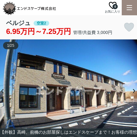
0
お気に入り
ベルジュ
空室2
6.95万円～7.25万円
管理/共益費 3,000円
1
/
25
【外観】高崎、前橋のお部屋探しはエンドスケープまで！お客様の理想