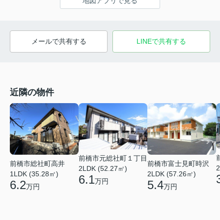
地図アプリで見る
メールで共有する
LINEで共有する
近隣の物件
前橋市元総社町１丁目
前橋市総社町高井
前橋市富士見町時沢
2
2LDK (52.27㎡)
1LDK (35.28㎡)
2LDK (57.26㎡)
6.1
万円
6.2
5.4
万円
万円