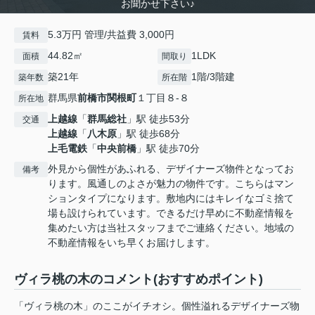
お聞かせ下さい♪
5.3万円 管理/共益費 3,000円
賃料
44.82㎡
1LDK
面積
間取り
築21年
1階/3階建
築年数
所在階
群馬県
前橋市
関根町
１丁目８-８
所在地
上越線
「
群馬総社
」駅 徒歩53分
交通
上越線
「
八木原
」駅 徒歩68分
上毛電鉄
「
中央前橋
」駅 徒歩70分
外見から個性があふれる、デザイナーズ物件となってお
備考
ります。風通しのよさが魅力の物件です。こちらはマン
ションタイプになります。敷地内にはキレイなゴミ捨て
場も設けられています。できるだけ早めに不動産情報を
集めたい方は当社スタッフまでご連絡ください。地域の
不動産情報をいち早くお届けします。
ヴィラ桃の木のコメント(おすすめポイント)
「ヴィラ桃の木」のここがイチオシ。個性溢れるデザイナーズ物