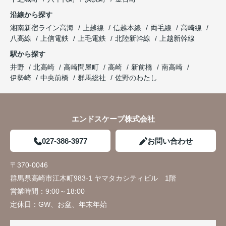
沿線から探す
湘南新宿ライン高海
上越線
信越本線
両毛線
高崎線
八高線
上信電鉄
上毛電鉄
北陸新幹線
上越新幹線
駅から探す
井野
北高崎
高崎問屋町
高崎
新前橋
南高崎
伊勢崎
中央前橋
群馬総社
佐野のわたし
エンドスケープ株式会社
027-386-3977
お問い合わせ
〒370-0046
群馬県高崎市江木町983-1 ヤマタカシティビル 1階
営業時間：
9:00～18:00
定休日：
GW、お盆、年末年始