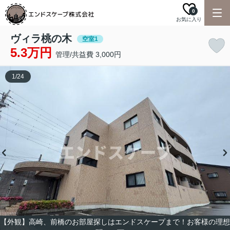
0
お気に入り
ヴィラ桃の木
空室1
5.3万円
管理/共益費 3,000円
1
/
24
【外観】高崎、前橋のお部屋探しはエンドスケープまで！お客様の理想