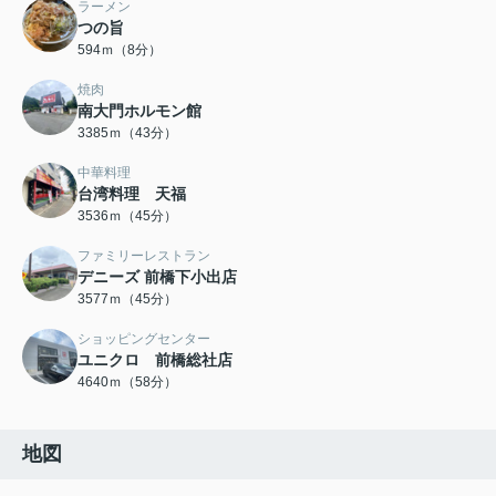
ラーメン
つの旨
594ｍ（8分）
焼肉
南大門ホルモン館
3385ｍ（43分）
中華料理
台湾料理 天福
3536ｍ（45分）
ファミリーレストラン
デニーズ 前橋下小出店
3577ｍ（45分）
ショッピングセンター
ユニクロ 前橋総社店
4640ｍ（58分）
地図