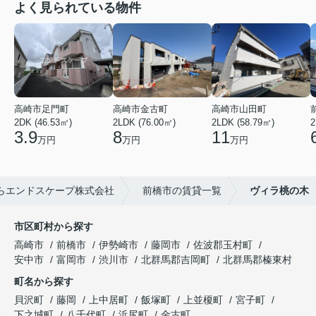
よく見られている物件
高崎市足門町
高崎市金古町
高崎市山田町
2DK (46.53㎡)
2LDK (76.00㎡)
2LDK (58.79㎡)
2
3.9
8
11
万円
万円
万円
らエンドスケープ株式会社
前橋市の賃貸一覧
ヴィラ桃の木
市区町村から探す
高崎市
前橋市
伊勢崎市
藤岡市
佐波郡玉村町
安中市
富岡市
渋川市
北群馬郡吉岡町
北群馬郡榛東村
町名から探す
貝沢町
藤岡
上中居町
飯塚町
上並榎町
宮子町
下之城町
八千代町
浜尻町
金古町