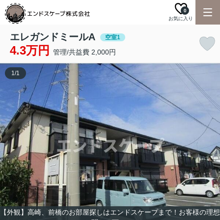
0
お気に入り
エレガンドミールA
空室1
4.3万円
管理/共益費 2,000円
1
/
1
【外観】高崎、前橋のお部屋探しはエンドスケープまで！お客様の理想