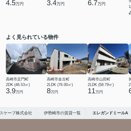
4.5
3.4
6.7
万円
万円
万円
1
よく見られている物件
高崎市足門町
高崎市金古町
高崎市山田町
2DK (46.53㎡)
2LDK (76.00㎡)
2LDK (58.79㎡)
2
3.9
8
11
万円
万円
万円
スケープ株式会社
伊勢崎市の賃貸一覧
エレガンドミールA