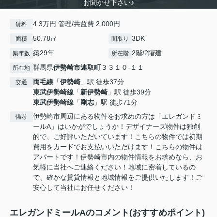
お聞かせ下さい♪
4.3万円 管理/共益費 2,000円
賃料
50.78㎡
3DK
面積
間取り
築29年
2階/2階建
築年数
所在階
群馬県
伊勢崎市
連取町
３３１０-１１
所在地
両毛線
「
伊勢崎
」駅 徒歩37分
交通
東武伊勢崎線
「
新伊勢崎
」駅 徒歩39分
東武伊勢崎線
「
剛志
」駅 徒歩71分
伊勢崎市周辺にある物件をお求めの方は「エレガンドミ
備考
ールA」はいかがでしょうか！デザイナーズ物件は独創
的で、ご好評いただいています！こちらの物件では初期
費用をカードでお支払いいただけます！こちらの物件は
アパートです！伊勢崎市内の物件情報をお求めなら、お
気軽に当社へご連絡ください！地域に密着しているの
で、確かな賃貸情報と地域情報をご提供いたします！ご
安心して当社にお任せください！
エレガンドミールAのコメント(おすすめポイント)