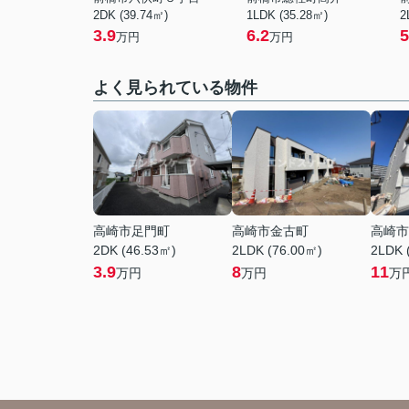
2DK (39.74㎡)
1LDK (35.28㎡)
2
3.9
6.2
5
万円
万円
よく見られている物件
高崎市足門町
高崎市金古町
高崎市
2DK (46.53㎡)
2LDK (76.00㎡)
2LDK 
3.9
8
11
万円
万円
万