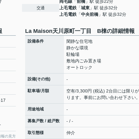
両毛線
「
前橋
」駅 徒歩22分
7
上毛電鉄
「
城東
」駅 徒歩32分
交通
上毛電鉄
「
中央前橋
」駅 徒歩32分
報
La Maison天川原町一丁目 B棟の詳細情報
設備条件
閑静な住宅地
静かな環境
駐輪場
敷地内ごみ置き場
オートロック
設備(その他)
-
駐車場/月額
空有/3,300円 (税込) 2台目には限り
ります。事前にお問い合わせ下さい
17
用途地域
-
募集戸数 / 総戸数
- / -
分
取引態様
仲介
情報の見方