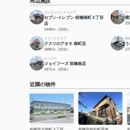
周辺施設
コンビニエンスストア
ラ
セブン-イレブン 前橋南町２丁目
横
店
1
1448ｍ（19分）
ドラッグストア
和
クスリのアオキ 南町店
う
1695ｍ（22分）
1
スーパー
ジョイフーズ 前橋南店
1971ｍ（25分）
近隣の物件
前橋市六供町３丁目
前橋市総社町高井