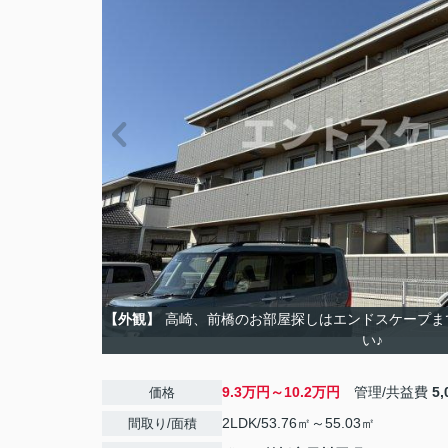
【外観】
高崎、前橋のお部屋探しはエンドスケープま
い♪
9.3万円～10.2万円
管理/共益費
5
価格
2LDK/53.76㎡～55.03㎡
間取り/面積