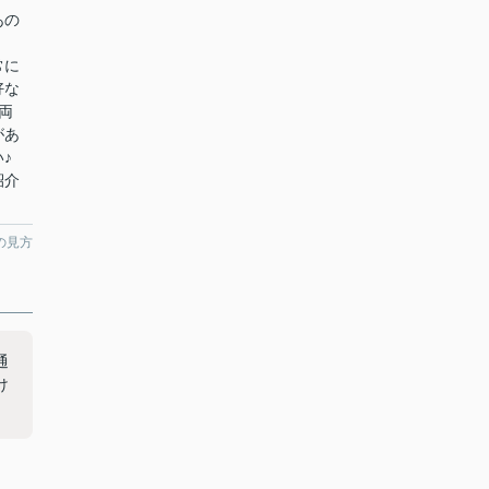
あの
常に
好な
両
があ
♪
紹介
の見方
通
け