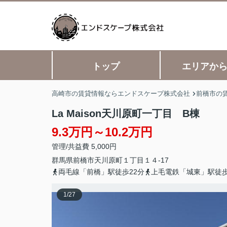
トップ
エリアか
高崎市の賃貸情報ならエンドスケープ株式会社
前橋市の
La Maison天川原町一丁目 B棟
9.3万円～10.2万円
管理/共益費 5,000円
群馬県
前橋市
天川原町
１丁目１４-17
両毛線「前橋」駅徒歩22分
上毛電鉄「城東」駅徒歩
1
/
27