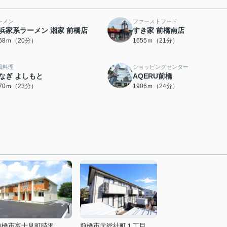
ーメン
ファーストフード
浜家系ラーメン 湘家 前橋店
すき家 前橋南店
558ｍ（20分）
1655ｍ（21分）
風料理
ショッピングセンター
なぎ よしもと
AQERU前橋
770ｍ（23分）
1906ｍ（24分）
前橋市富士見町時沢
前橋市元総社町１丁目