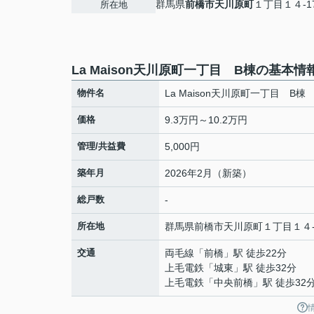
群馬県
前橋市
天川原町
１丁目１４-1
所在地
La Maison天川原町一丁目 B棟の基本情
物件名
La Maison天川原町一丁目 B棟
価格
9.3万円～10.2万円
管理/共益費
5,000円
築年月
2026年2月（新築）
総戸数
-
所在地
群馬県
前橋市
天川原町
１丁目１４-
交通
両毛線
「
前橋
」駅 徒歩22分
上毛電鉄
「
城東
」駅 徒歩32分
上毛電鉄
「
中央前橋
」駅 徒歩32