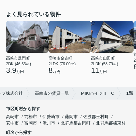
よく見られている物件
高崎市足門町
高崎市金古町
高崎市山田町
2
2DK (46.53㎡)
2LDK (76.00㎡)
2LDK (58.79㎡)
3.9
8
11
万円
万円
万円
ープ株式会社
高崎市の賃貸一覧
MIKIハイツⅡ C
1階
市区町村から探す
高崎市
前橋市
伊勢崎市
藤岡市
佐波郡玉村町
安中市
富岡市
渋川市
北群馬郡吉岡町
北群馬郡榛東村
町名から探す