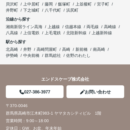
貝沢町
上中居町
藤岡
飯塚町
上並榎町
宮子町
井野町
下之城町
八千代町
浜尻町
沿線から探す
湘南新宿ライン高海
上越線
信越本線
両毛線
高崎線
八高線
上信電鉄
上毛電鉄
北陸新幹線
上越新幹線
駅から探す
北高崎
井野
高崎問屋町
高崎
新前橋
南高崎
伊勢崎
中央前橋
群馬総社
佐野のわたし
エンドスケープ株式会社
027-386-3977
お問い合わせ
〒370-0046
群馬県高崎市江木町983-1 ヤマタカシティビル 1階
営業時間：
9:00～18:00
定休日：
GW、お盆、年末年始