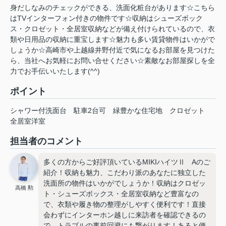
身だしなみのチェックができる、洗面化粧台があります☆こちら
はTVインターフォン付きの物件です☆収納はシューズボック
ス・クロゼット・全居室収納などが備え付けられているので、衣
類や日用品の収納に重宝します☆魅力も多い賃貸物件はいかがで
しょうか☆高崎市や上越線井野付近で気になるお部屋を見つけた
ら、当社へお気軽にお問い合せください☆素敵なお部屋探しを全
力でお手伝いいたします(^^)
ポイント
シャワー付洗面台
駐車2台可
緑豊かな住宅地
クロゼット
全居室洋室
担当者のコメント
多くの方からご好評頂いているMIKIハイツⅡ Aのご
紹介！収納も魅力、こだわり派のあなたに独立した
洗面所の物件はいかがでしょうか！収納はクロゼッ
高橋 勲
ト・シューズボックス・全居室収納など豊富なの
で、衣類や履き物の整理がしやすく便利です！直接
会わずにインターホン越しに来訪者を確認できるの
で、トラブルの事前回避にも繋がります！あると便