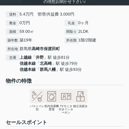
の理想お聞かせ下さい♪
5.4万円 管理/共益費 3,000円
賃料
0万円
0ヶ月
敷金
礼金
59.00㎡
2LDK
面積
間取り
築19年
1階/2階建
築年数
所在階
群馬県
高崎市
保渡田町
所在地
上越線
「
井野
」駅 徒歩81分
交通
信越本線
「
北高崎
」駅 徒歩79分
信越本線
「
群馬八幡
」駅 徒歩93分
物件の特徴
バストイレ
室内洗濯機
TVモニタ
独立洗面台
別
置場
付きインタ
ーホン
セールスポイント