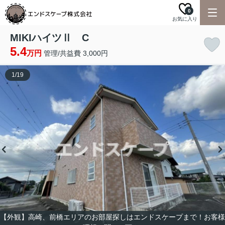
0
お気に入り
MIKIハイツⅡ C
5.4
万円
管理/共益費 3,000円
1
/
19
【外観】高崎、前橋エリアのお部屋探しはエンドスケープまで！お客様