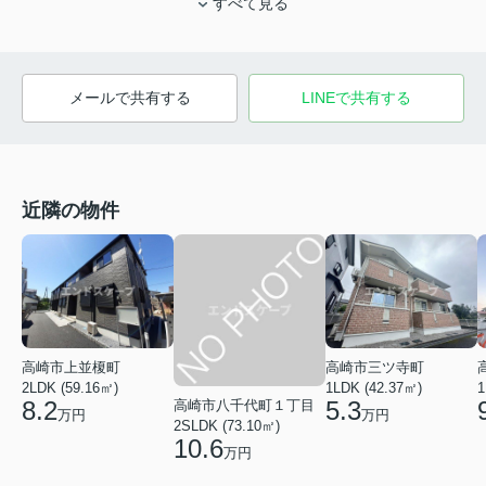
すべて見る
メールで共有する
LINEで共有する
近隣の物件
高崎市上並榎町
高崎市三ツ寺町
2LDK (59.16㎡)
1LDK (42.37㎡)
1
8.2
5.3
高崎市八千代町１丁目
万円
万円
2SLDK (73.10㎡)
10.6
万円