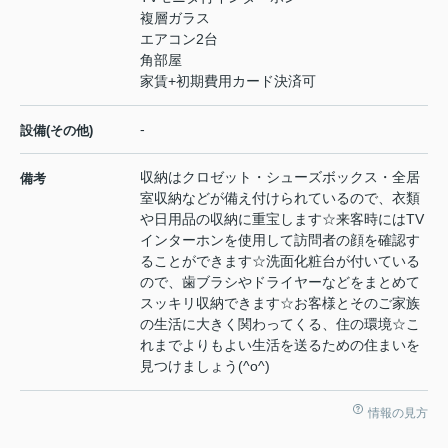
複層ガラス
エアコン2台
角部屋
家賃+初期費用カード決済可
-
設備(その他)
収納はクロゼット・シューズボックス・全居
備考
室収納などが備え付けられているので、衣類
や日用品の収納に重宝します☆来客時にはTV
インターホンを使用して訪問者の顔を確認す
ることができます☆洗面化粧台が付いている
ので、歯ブラシやドライヤーなどをまとめて
スッキリ収納できます☆お客様とそのご家族
の生活に大きく関わってくる、住の環境☆こ
れまでよりもよい生活を送るための住まいを
見つけましょう(^o^)
情報の見方