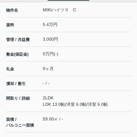
MIKIハイツⅡ C
物件名
5.4万円
賃料
3,000円
管理 / 共益費
0万円(-)
敷金(保証金)
0ヶ月
礼金
- / -
償却 / 敷引
2LDK
間取り / 詳細
LDK 13.0帖
/
洋室 6.0帖
/
洋室 6.0帖
59.00㎡ / -
面積 /
バルコニー面積