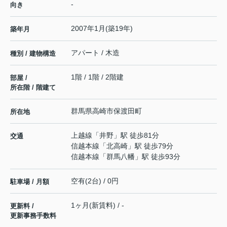
-
向き
2007年1月(築19年)
築年月
アパート / 木造
種別 / 建物構造
1階 / 1階 / 2階建
部屋 /
所在階 / 階建て
群馬県
高崎市
保渡田町
所在地
上越線
「
井野
」駅 徒歩81分
交通
信越本線
「
北高崎
」駅 徒歩79分
信越本線
「
群馬八幡
」駅 徒歩93分
空有(2台) / 0円
駐車場 / 月額
1ヶ月(新賃料) / -
更新料 /
更新事務手数料