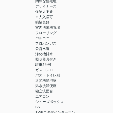
閑静な住宅地
デザイナーズ
保証人不要
２人入居可
眺望良好
室内洗濯機置場
フローリング
バルコニー
プロパンガス
公営水道
浄化槽排水
照明器具付き
駐車2台可
ガスコンロ
バス・トイレ別
追焚機能浴室
温水洗浄便座
独立洗面台
エアコン
シューズボックス
BS
TVモニタ付インターホン