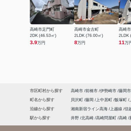
高崎市足門町
高崎市金古町
高崎市
2DK (46.53㎡)
2LDK (76.00㎡)
2LDK 
3.9
8
11
万円
万円
万
市区町村から探す
高崎市
前橋市
伊勢崎市
藤岡市
町名から探す
貝沢町
藤岡
上中居町
飯塚町
沿線から探す
湘南新宿ライン高海
上越線
信
駅から探す
井野
北高崎
高崎問屋町
高崎