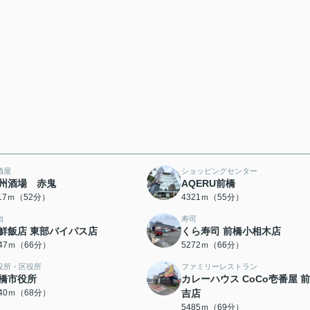
酒屋
ショッピングセンター
州酒場 赤鬼
AQERU前橋
117ｍ（52分）
4321ｍ（55分）
肉
寿司
鮮飯店 東部バイパス店
くら寿司 前橋小相木店
247ｍ（66分）
5272ｍ（66分）
役所・区役所
ファミリーレストラン
橋市役所
カレーハウス CoCo壱番屋 
440ｍ（68分）
吉店
5485ｍ（69分）