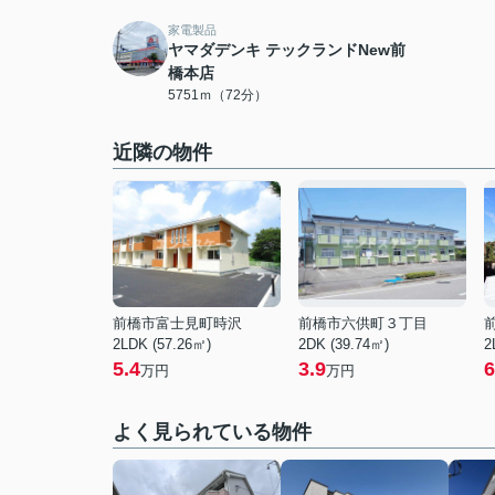
家電製品
ヤマダデンキ テックランドNew前
橋本店
5751ｍ（72分）
近隣の物件
前橋市富士見町時沢
前橋市六供町３丁目
2LDK (57.26㎡)
2DK (39.74㎡)
2
5.4
3.9
6
万円
万円
よく見られている物件