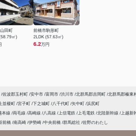
山田町
前橋市駒形町
(58.79㎡)
2LDK (57.63㎡)
6.2
円
万円
佐波郡玉村町
安中市
富岡市
渋川市
北群馬郡吉岡町
北群馬郡榛東
上並榎町
宮子町
下之城町
八千代町
矢中町
浜尻町
越本線
両毛線
高崎線
八高線
上信電鉄
上毛電鉄
北陸新幹線
上越新
新前橋
南高崎
伊勢崎
中央前橋
群馬総社
佐野のわたし