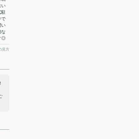
はい
式駐
件で
問い
細な
す◎
の見方
！
ご