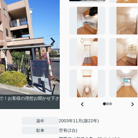
で！お客様の理想お聞かせ下さ
2003年11月(築22年)
築年
空有(2台)
駐車