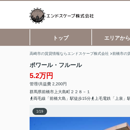
トップ
エリアか
高崎市の賃貸情報ならエンドスケープ株式会社
前橋市の
ポワール・フルール
5.2万円
管理/共益費 2,200円
群馬県
前橋市
上大島町
２２８－１
両毛線「前橋大島」駅徒歩15分
上毛電鉄「上泉」駅
1
/
19