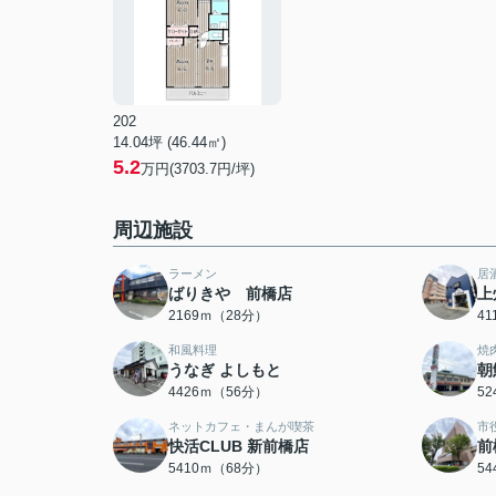
202
14.04坪 (46.44㎡)
5.2
万円(3703.7円/坪)
周辺施設
ラーメン
居
ばりきや 前橋店
上
2169ｍ（28分）
4
和風料理
焼
うなぎ よしもと
朝
4426ｍ（56分）
5
ネットカフェ・まんが喫茶
市
快活CLUB 新前橋店
前
5410ｍ（68分）
5