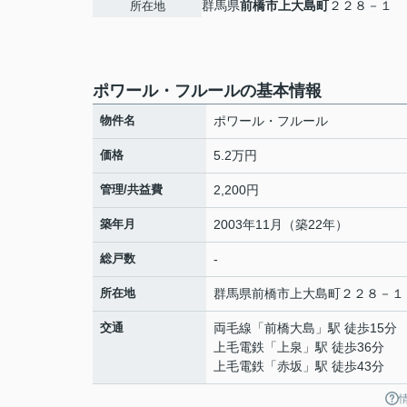
群馬県
前橋市
上大島町
２２８－１
所在地
ポワール・フルールの基本情報
物件名
ポワール・フルール
価格
5.2万円
管理/共益費
2,200円
築年月
2003年11月（築22年）
総戸数
-
所在地
群馬県
前橋市
上大島町
２２８－１
交通
両毛線
「
前橋大島
」駅 徒歩15分
上毛電鉄
「
上泉
」駅 徒歩36分
上毛電鉄
「
赤坂
」駅 徒歩43分