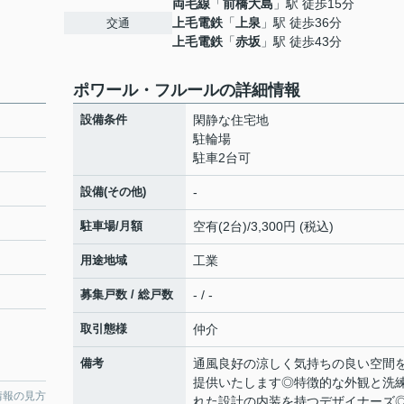
両毛線
「
前橋大島
」駅 徒歩15分
上毛電鉄
「
上泉
」駅 徒歩36分
交通
上毛電鉄
「
赤坂
」駅 徒歩43分
ポワール・フルールの詳細情報
設備条件
閑静な住宅地
駐輪場
駐車2台可
設備(その他)
-
駐車場/月額
空有(2台)/3,300円 (税込)
用途地域
工業
募集戸数 / 総戸数
- / -
取引態様
仲介
備考
通風良好の涼しく気持ちの良い空間
提供いたします◎特徴的な外観と洗
情報の見方
れた設計の内装を持つデザイナーズ