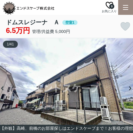
0
お気に入り
ドムスレジーナ Ａ
空室1
6.5万円
管理/共益費 5,000円
1
/
41
【外観】高崎、前橋のお部屋探しはエンドスケープまで！お客様の理想