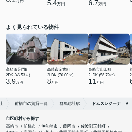
万円
5.4
6.7
万円
万円
よく見られている物件
高崎市足門町
高崎市金古町
高崎市山田町
2DK (46.53㎡)
2LDK (76.00㎡)
2LDK (58.79㎡)
2
3.9
8
11
万円
万円
万円
社
前橋市の賃貸一覧
群馬総社駅
ドムスレジーナ Ａ
市区町村から探す
高崎市
前橋市
伊勢崎市
藤岡市
佐波郡玉村町