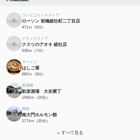
コンビニエンスストア
ローソン 前橋総社町二丁目店
471ｍ（6分）
ドラッグストア
クスリのアオキ 総社店
539ｍ（7分）
ラーメン
はしご屋
682ｍ（9分）
居酒屋
歓楽酒場 大友横丁
1593ｍ（20分）
焼肉
南大門ホルモン館
2774ｍ（35分）
すべて見る