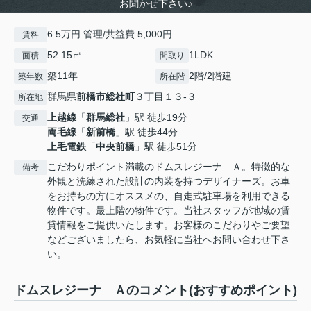
お聞かせ下さい♪
6.5万円 管理/共益費 5,000円
賃料
52.15㎡
1LDK
面積
間取り
築11年
2階/2階建
築年数
所在階
群馬県
前橋市
総社町
３丁目１３-３
所在地
上越線
「
群馬総社
」駅 徒歩19分
交通
両毛線
「
新前橋
」駅 徒歩44分
上毛電鉄
「
中央前橋
」駅 徒歩51分
こだわりポイント満載のドムスレジーナ Ａ。特徴的な
備考
外観と洗練された設計の内装を持つデザイナーズ。お車
をお持ちの方にオススメの、自走式駐車場を利用できる
物件です。最上階の物件です。当社スタッフが地域の賃
貸情報をご提供いたします。お客様のこだわりやご要望
などございましたら、お気軽に当社へお問い合わせ下さ
い。
ドムスレジーナ Ａのコメント(おすすめポイント)