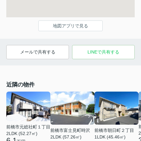
地図アプリで見る
メールで共有する
LINEで共有する
近隣の物件
前橋市元総社町１丁目
前橋市富士見町時沢
前橋市朝日町２丁目
2
2LDK (52.27㎡)
2LDK (57.26㎡)
1LDK (45.46㎡)
6.1