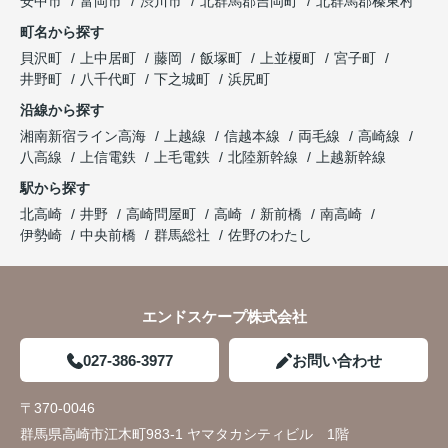
安中市
富岡市
渋川市
北群馬郡吉岡町
北群馬郡榛東村
町名から探す
貝沢町
上中居町
藤岡
飯塚町
上並榎町
宮子町
井野町
八千代町
下之城町
浜尻町
沿線から探す
湘南新宿ライン高海
上越線
信越本線
両毛線
高崎線
八高線
上信電鉄
上毛電鉄
北陸新幹線
上越新幹線
駅から探す
北高崎
井野
高崎問屋町
高崎
新前橋
南高崎
伊勢崎
中央前橋
群馬総社
佐野のわたし
エンドスケープ株式会社
027-386-3977
お問い合わせ
〒370-0046
群馬県高崎市江木町983-1 ヤマタカシティビル 1階