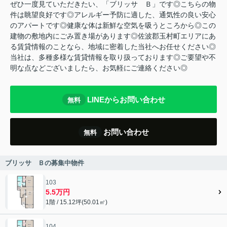
ぜひ一度見ていただきたい、「ブリッサ Ｂ」です◎こちらの物
件は眺望良好です◎アレルギー予防に適した、通気性の良い安心
のアパートです◎健康な体は新鮮な空気を吸うところから◎この
建物の敷地内にごみ置き場があります◎佐波郡玉村町エリアにあ
る賃貸情報のことなら、地域に密着した当社へお任せください◎
当社は、多種多様な賃貸情報を取り扱っております◎ご要望や不
明な点などございましたら、お気軽にご連絡ください◎
LINEからお問い合わせ
無料
お問い合わせ
無料
ブリッサ Ｂの募集中物件
103
5.5万円
1階 / 15.12坪(50.01㎡)
104