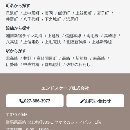
町名から探す
貝沢町
上中居町
藤岡
飯塚町
上並榎町
宮子町
井野町
八千代町
下之城町
浜尻町
沿線から探す
湘南新宿ライン高海
上越線
信越本線
両毛線
高崎線
八高線
上信電鉄
上毛電鉄
北陸新幹線
上越新幹線
駅から探す
北高崎
井野
高崎問屋町
高崎
新前橋
南高崎
伊勢崎
中央前橋
群馬総社
佐野のわたし
エンドスケープ株式会社
027-386-3977
お問い合わせ
〒370-0046
群馬県高崎市江木町983-1 ヤマタカシティビル 1階
営業時間：
9:00～18:00