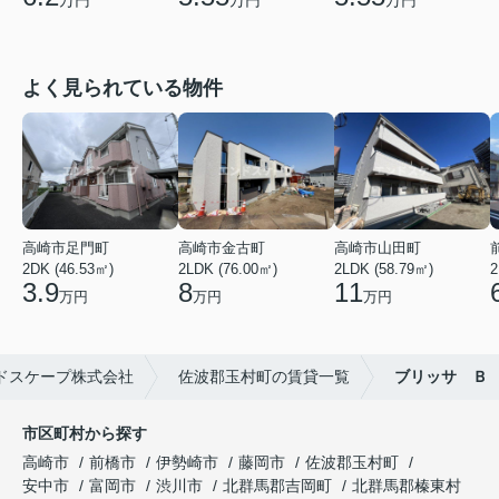
万円
万円
よく見られている物件
高崎市足門町
高崎市金古町
高崎市山田町
2DK (46.53㎡)
2LDK (76.00㎡)
2LDK (58.79㎡)
2
3.9
8
11
万円
万円
万円
ドスケープ株式会社
佐波郡玉村町の賃貸一覧
ブリッサ Ｂ
市区町村から探す
高崎市
前橋市
伊勢崎市
藤岡市
佐波郡玉村町
安中市
富岡市
渋川市
北群馬郡吉岡町
北群馬郡榛東村