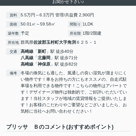
お聞かせ下さい♪
5.5万円～6.3万円 管理/共益費 2,900円
賃料
50.01㎡～59.58㎡
1LDK
面積
間取り
予定
1階/2階建
築年数
所在階
群馬県
佐波郡玉村町
大字角渕
６２５－１
所在地
高崎線
「
新町
」駅 徒歩40分
交通
八高線
「
北藤岡
」駅 徒歩71分
高崎線
「
神保原
」駅 徒歩82分
冬場の換気にも適した、風通しの良い湿気が溜まりにく
備考
い物件です！車をお持ちの方にもオススメの、自走式駐
車場を利用できる物件です！こちらの物件はアパートで
す！デザイナーズ物件は独創的で、ご好評いただいてい
ます！当社スタッフが地域の賃貸情報をご提供いたしま
す！お客様のこだわりやご要望などございましたら、お
気軽に当社へお問い合わせください！
ブリッサ Ｂのコメント(おすすめポイント)