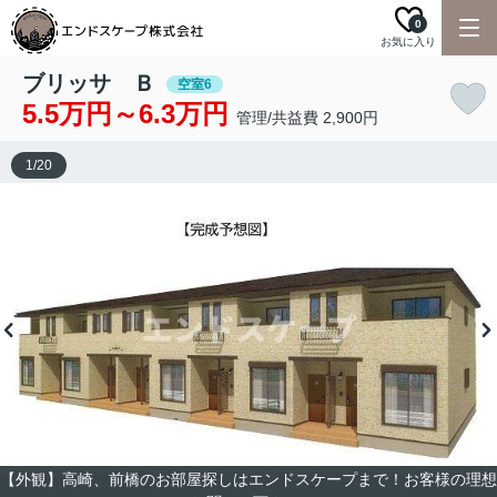
0
お気に入り
ブリッサ Ｂ
空室6
5.5万円～6.3万円
管理/共益費 2,900円
1
/
20
【外観】高崎、前橋のお部屋探しはエンドスケープまで！お客様の理想