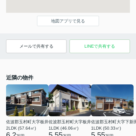
地図アプリで見る
メールで共有する
LINEで共有する
近隣の物件
佐波郡玉村町大字板井
佐波郡玉村町大字板井
佐波郡玉村町大字下新
1LDK (46.06㎡)
2LDK (57.64㎡)
1LDK (50.33㎡)
5.55
6.2
5.55
万円