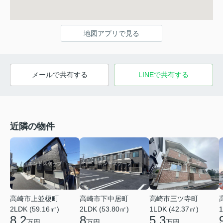
地図アプリで見る
メールで共有する
LINEで共有する
近隣の物件
高崎市上並榎町
高崎市下中居町
高崎市三ツ寺町
2LDK (59.16㎡)
2LDK (53.80㎡)
1LDK (42.37㎡)
1
8.2
8
5.3
万円
万円
万円