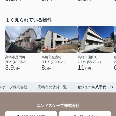
よく見られている物件
高崎市足門町
高崎市金古町
高崎市山田町
2DK (46.53㎡)
2LDK (76.00㎡)
2LDK (58.79㎡)
2
3.9
8
11
万円
万円
万円
スケープ株式会社
高崎市の賃貸一覧
セジュール八千代 Ｂ
エンドスケープ株式会社