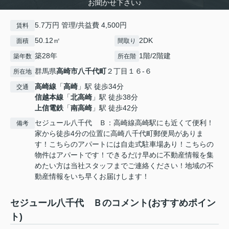
お聞かせ下さい♪
5.7万円 管理/共益費 4,500円
賃料
50.12㎡
2DK
面積
間取り
築28年
1階/2階建
築年数
所在階
群馬県
高崎市
八千代町
２丁目１６-６
所在地
高崎線
「
高崎
」駅 徒歩34分
交通
信越本線
「
北高崎
」駅 徒歩38分
上信電鉄
「
南高崎
」駅 徒歩42分
セジュール八千代 Ｂ：高崎線高崎駅にも近くて便利！
備考
家から徒歩4分の位置に高崎八千代町郵便局がありま
す！こちらのアパートには自走式駐車場あり！こちらの
物件はアパートです！できるだけ早めに不動産情報を集
めたい方は当社スタッフまでご連絡ください！地域の不
動産情報をいち早くお届けします！
セジュール八千代 Ｂのコメント(おすすめポイン
ト)