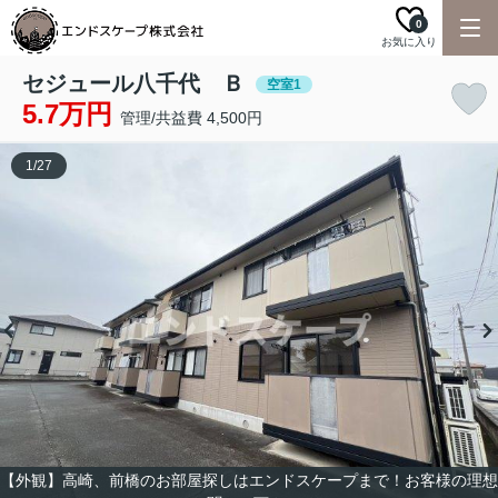
0
お気に入り
セジュール八千代 Ｂ
空室1
5.7万円
管理/共益費 4,500円
1
/
27
【外観】高崎、前橋のお部屋探しはエンドスケープまで！お客様の理想