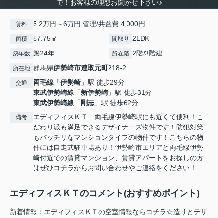
で！お客様の理想お聞かせ下さい♪
5.2万円～6万円 管理/共益費 4,000円
賃料
57.75㎡
2LDK
面積
間取り
築24年
2階/3階建
築年数
所在階
群馬県
伊勢崎市
連取元町
218-2
所在地
両毛線
「
伊勢崎
」駅 徒歩29分
交通
東武伊勢崎線
「
新伊勢崎
」駅 徒歩31分
東武伊勢崎線
「
剛志
」駅 徒歩62分
エディフィスＫＴ：両毛線伊勢崎駅にも近くて便利！こ
備考
だわり派も満足できるデザイナーズ物件です！防犯対策
もバッチリなマンションタイプの物件です！こちらの物
件には自走式駐車場あり！伊勢崎市エリアと両毛線伊勢
崎付近での賃貸マンション、賃貸アパートをお探しの方
はぜひコチラからお問い合わせやご連絡をください！
エディフィスＫＴのコメント(おすすめポイント)
新着情報：エディフィスＫＴの空室情報ならコチラ☆造りとデザ