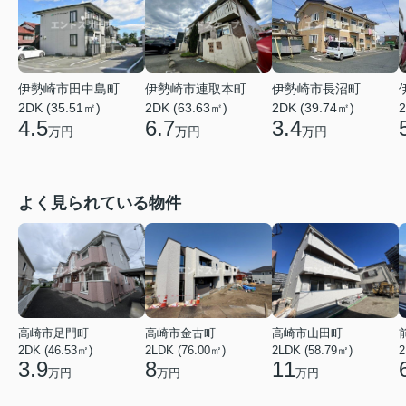
伊勢崎市田中島町
伊勢崎市長沼町
伊勢崎市連取本町
2DK (35.51㎡)
2DK (39.74㎡)
2DK (63.63㎡)
2
4.5
3.4
6.7
万円
万円
万円
よく見られている物件
高崎市足門町
高崎市金古町
高崎市山田町
2DK (46.53㎡)
2LDK (76.00㎡)
2LDK (58.79㎡)
2
3.9
8
11
万円
万円
万円