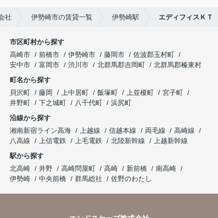
会社
伊勢崎市の賃貸一覧
伊勢崎駅
エディフィスＫＴ
市区町村から探す
高崎市
前橋市
伊勢崎市
藤岡市
佐波郡玉村町
安中市
富岡市
渋川市
北群馬郡吉岡町
北群馬郡榛東村
町名から探す
貝沢町
藤岡
上中居町
飯塚町
上並榎町
宮子町
井野町
下之城町
八千代町
浜尻町
沿線から探す
湘南新宿ライン高海
上越線
信越本線
両毛線
高崎線
八高線
上信電鉄
上毛電鉄
北陸新幹線
上越新幹線
駅から探す
北高崎
井野
高崎問屋町
高崎
新前橋
南高崎
伊勢崎
中央前橋
群馬総社
佐野のわたし