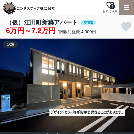
0
お気に入り
（仮）江田町新築アパート
空室8
6万円～7.2万円
管理/共益費 4,000円
1
/
26