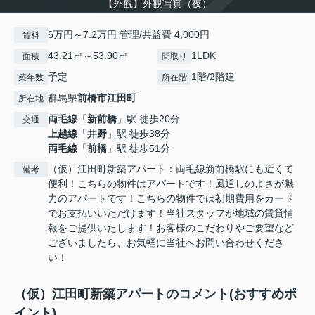
【外観】外観写真（夜）
6万円～7.2万円 管理/共益費 4,000円
賃料
43.21㎡～53.90㎡
1LDK
面積
間取り
予定
1階/2階建
築年数
所在階
群馬県
前橋市
江田町
所在地
両毛線
「
新前橋
」駅 徒歩20分
交通
上越線
「
井野
」駅 徒歩38分
両毛線
「
前橋
」駅 徒歩51分
（仮）江田町新築アパート：両毛線新前橋駅にも近くて
備考
便利！こちらの物件はアパートです！風通しのよさが魅
力のアパートです！こちらの物件では初期費用をカード
でお支払いいただけます！当社スタッフが地域の賃貸情
報をご提供いたします！お客様のこだわりやご要望など
ございましたら、お気軽に当社へお問い合わせくださ
い！
（仮）江田町新築アパートのコメント(おすすめポ
イント)