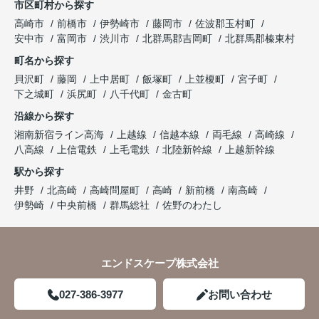
市区町村から探す
高崎市
前橋市
伊勢崎市
藤岡市
佐波郡玉村町
安中市
富岡市
渋川市
北群馬郡吉岡町
北群馬郡榛東村
町名から探す
貝沢町
藤岡
上中居町
飯塚町
上並榎町
宮子町
下之城町
浜尻町
八千代町
金古町
沿線から探す
湘南新宿ライン高海
上越線
信越本線
両毛線
高崎線
八高線
上信電鉄
上毛電鉄
北陸新幹線
上越新幹線
駅から探す
井野
北高崎
高崎問屋町
高崎
新前橋
南高崎
伊勢崎
中央前橋
群馬総社
佐野のわたし
エンドスケープ株式会社
027-386-3977
お問い合わせ