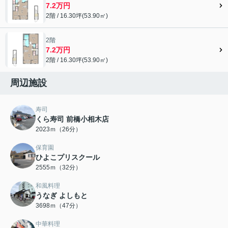
7.2万円
2階 / 16.30坪(53.90㎡)
2階
7.2万円
2階 / 16.30坪(53.90㎡)
周辺施設
寿司
くら寿司 前橋小相木店
2023ｍ（26分）
保育園
ひよこプリスクール
2555ｍ（32分）
和風料理
うなぎ よしもと
3698ｍ（47分）
中華料理