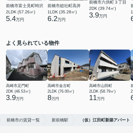
前橋市六供町３丁目
前橋市総社町高井
前橋市富士見町時沢
2DK (39.74㎡)
1LDK (35.28㎡)
2LDK (57.26㎡)
1
3.9
万円
6.2
5.4
万円
万円
よく見られている物件
高崎市足門町
高崎市金古町
高崎市山田町
2DK (46.53㎡)
2LDK (76.00㎡)
2LDK (58.79㎡)
2
3.9
8
11
万円
万円
万円
前橋市の賃貸一覧
新前橋駅
（仮）江田町新築アパート