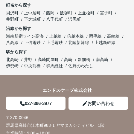
町名から探す
貝沢町
上中居町
藤岡
飯塚町
上並榎町
宮子町
井野町
下之城町
八千代町
浜尻町
沿線から探す
湘南新宿ライン高海
上越線
信越本線
両毛線
高崎線
八高線
上信電鉄
上毛電鉄
北陸新幹線
上越新幹線
駅から探す
北高崎
井野
高崎問屋町
高崎
新前橋
南高崎
伊勢崎
中央前橋
群馬総社
佐野のわたし
エンドスケープ株式会社
027-386-3977
お問い合わせ
〒370-0046
群馬県高崎市江木町983-1 ヤマタカシティビル 1階
営業時間：
9:00～18:00