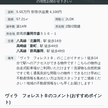
の理想お聞かせ下さい♪
5.55万円 管理/共益費 4,100円
賃料
57.21㎡
2LDK
面積
間取り
築14年
2階/2階建
築年数
所在階
群馬県
藤岡市
森
５１６－１
所在地
八高線
「
北藤岡
」駅 徒歩14分
交通
高崎線
「
新町
」駅 徒歩44分
八高線
「
群馬藤岡
」駅 徒歩49分
「ヴィラ フォレストＢ」のここがイチオシ！徒歩14
備考
分で駅へのアクセスができる物件です！こちらの物件は
自走式駐車場がご利用いただけます！洗濯物も自然乾燥
ですぐ乾く通風良好な間取りの物件！できるだけ早めに
不動産情報を集めたい方は当社スタッフまでご連絡くだ
さい！地域の不動産情報をいち早くお届けします！
ヴィラ フォレストＢのコメント(おすすめポイン
ト)