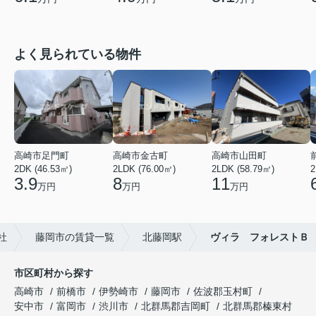
よく見られている物件
高崎市足門町
高崎市金古町
高崎市山田町
2DK (46.53㎡)
2LDK (76.00㎡)
2LDK (58.79㎡)
2
3.9
8
11
万円
万円
万円
社
藤岡市の賃貸一覧
北藤岡駅
ヴィラ フォレストＢ
市区町村から探す
高崎市
前橋市
伊勢崎市
藤岡市
佐波郡玉村町
安中市
富岡市
渋川市
北群馬郡吉岡町
北群馬郡榛東村