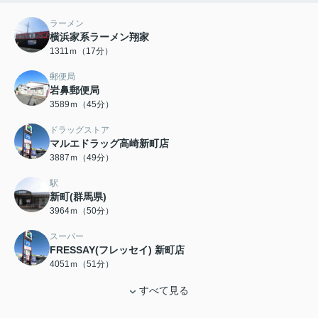
ラーメン
横浜家系ラーメン翔家
1311ｍ（17分）
郵便局
岩鼻郵便局
3589ｍ（45分）
ドラッグストア
マルエドラッグ高崎新町店
3887ｍ（49分）
駅
新町(群馬県)
3964ｍ（50分）
スーパー
FRESSAY(フレッセイ) 新町店
4051ｍ（51分）
すべて見る