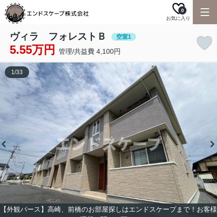
0
お気に入り
ヴィラ フォレストＢ
空室1
5.55万円
管理/共益費 4,100円
1
/
33
【外観パース】高崎、前橋のお部屋探しはエンドスケープまで！お客様