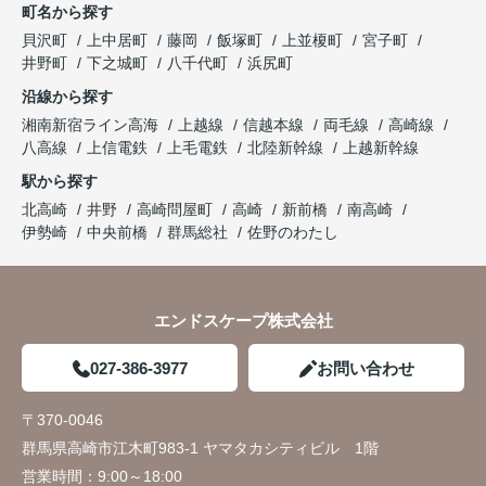
町名から探す
貝沢町
上中居町
藤岡
飯塚町
上並榎町
宮子町
井野町
下之城町
八千代町
浜尻町
沿線から探す
湘南新宿ライン高海
上越線
信越本線
両毛線
高崎線
八高線
上信電鉄
上毛電鉄
北陸新幹線
上越新幹線
駅から探す
北高崎
井野
高崎問屋町
高崎
新前橋
南高崎
伊勢崎
中央前橋
群馬総社
佐野のわたし
エンドスケープ株式会社
027-386-3977
お問い合わせ
〒370-0046
群馬県高崎市江木町983-1 ヤマタカシティビル 1階
営業時間：
9:00～18:00