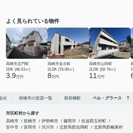
よく見られている物件
高崎市足門町
高崎市金古町
高崎市山田町
2DK (46.53㎡)
2LDK (76.00㎡)
2LDK (58.79㎡)
2
3.9
8
11
万円
万円
万円
会社
前橋市の賃貸一覧
新前橋駅
ベル・グラース Ｔ
市区町村から探す
高崎市
前橋市
伊勢崎市
藤岡市
佐波郡玉村町
安中市
富岡市
渋川市
北群馬郡吉岡町
北群馬郡榛東村