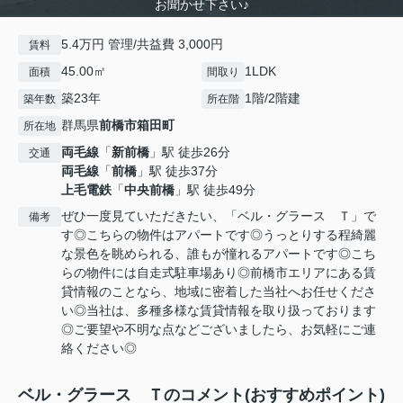
お聞かせ下さい♪
5.4万円 管理/共益費 3,000円
賃料
45.00㎡
1LDK
面積
間取り
築23年
1階/2階建
築年数
所在階
群馬県
前橋市
箱田町
所在地
両毛線
「
新前橋
」駅 徒歩26分
交通
両毛線
「
前橋
」駅 徒歩37分
上毛電鉄
「
中央前橋
」駅 徒歩49分
ぜひ一度見ていただきたい、「ベル・グラース Ｔ」で
備考
す◎こちらの物件はアパートです◎うっとりする程綺麗
な景色を眺められる、誰もが憧れるアパートです◎こち
らの物件には自走式駐車場あり◎前橋市エリアにある賃
貸情報のことなら、地域に密着した当社へお任せくださ
い◎当社は、多種多様な賃貸情報を取り扱っております
◎ご要望や不明な点などございましたら、お気軽にご連
絡ください◎
ベル・グラース Ｔのコメント(おすすめポイント)