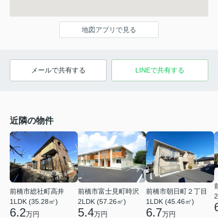
地図アプリで見る
メールで共有する
LINEで共有する
近隣の物件
前橋市総社町高井
前橋市富士見町時沢
前橋市朝日町２丁目
2
1LDK (35.28㎡)
2LDK (57.26㎡)
1LDK (45.46㎡)
6.2
5.4
6.7
万円
万円
万円