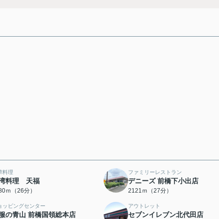
華料理
ファミリーレストラン
湾料理 天福
デニーズ 前橋下小出店
080ｍ（26分）
2121ｍ（27分）
ョッピングセンター
アウトレット
服の青山 前橋国領総本店
セブンイレブン北代田店