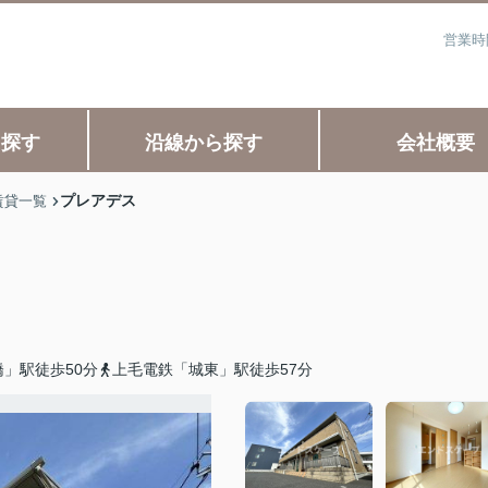
営業時
ら探す
沿線から探す
会社概要
プレアデス
賃貸一覧
」駅徒歩50分
上毛電鉄「城東」駅徒歩57分