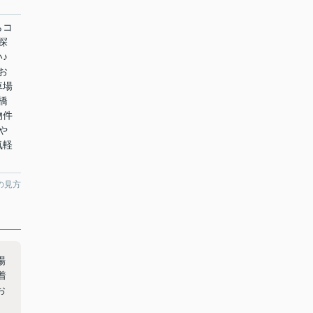
らコ
探
♪
お
車場
橋
物件
や
気軽
の見方
場
着
お