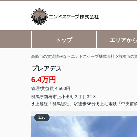
トップ
エリアか
高崎市の賃貸情報ならエンドスケープ株式会社
前橋市の
プレアデス
6.4万円
管理/共益費 4,500円
群馬県
前橋市
上小出町
３丁目32-8
上越線「群馬総社」駅徒歩56分
上毛電鉄「中央前橋
1
/
26