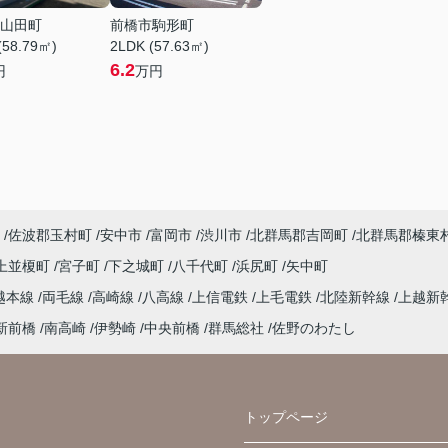
山田町
前橋市駒形町
(58.79㎡)
2LDK (57.63㎡)
6.2
円
万円
佐波郡玉村町
安中市
富岡市
渋川市
北群馬郡吉岡町
北群馬郡榛東
上並榎町
宮子町
下之城町
八千代町
浜尻町
矢中町
越本線
両毛線
高崎線
八高線
上信電鉄
上毛電鉄
北陸新幹線
上越新
新前橋
南高崎
伊勢崎
中央前橋
群馬総社
佐野のわたし
トップページ