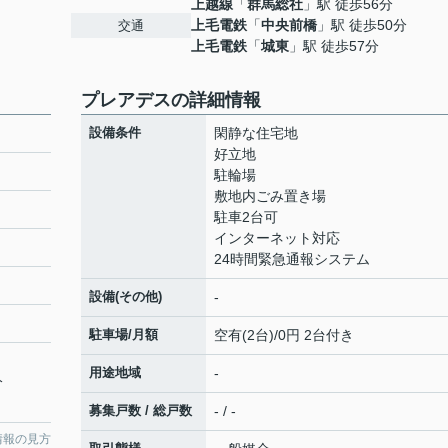
上越線
「
群馬総社
」駅 徒歩56分
上毛電鉄
「
中央前橋
」駅 徒歩50分
交通
上毛電鉄
「
城東
」駅 徒歩57分
プレアデスの詳細情報
設備条件
閑静な住宅地
好立地
駐輪場
敷地内ごみ置き場
駐車2台可
インターネット対応
24時間緊急通報システム
設備(その他)
-
駐車場/月額
空有(2台)/0円 2台付き
用途地域
-
分
募集戸数 / 総戸数
- / -
情報の見方