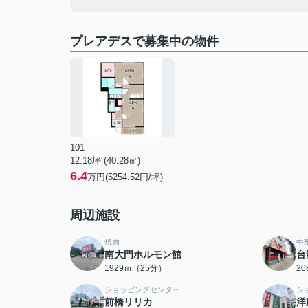
プレアデスで募集中の物件
101
12.18坪 (40.28㎡)
6.4
万円(5254.52円/坪)
周辺施設
焼肉
中
南大門ホルモン館
台
1929ｍ（25分）
2
ショッピングセンター
シ
前橋リリカ
洋