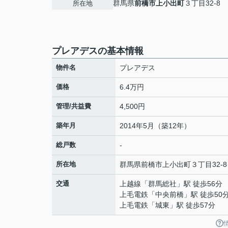
群馬県
前橋市
上小出町
３丁目32-8
所在地
プレアデスの基本情報
物件名
プレアデス
価格
6.4万円
管理/共益費
4,500円
築年月
2014年5月（築12年）
総戸数
-
所在地
群馬県
前橋市
上小出町
３丁目32-8
交通
上越線
「
群馬総社
」駅 徒歩56分
上毛電鉄
「
中央前橋
」駅 徒歩50
上毛電鉄
「
城東
」駅 徒歩57分