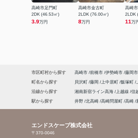
高崎市足門町
高崎市金古町
高崎市
2DK (46.53㎡)
2LDK (76.00㎡)
2LDK 
3.9
8
11
万円
万円
万
市区町村から探す
高崎市
前橋市
伊勢崎市
藤岡市
町名から探す
貝沢町
藤岡
上中居町
飯塚町
沿線から探す
湘南新宿ライン高海
上越線
信
駅から探す
井野
北高崎
高崎問屋町
高崎
エンドスケープ株式会社
〒370-0046