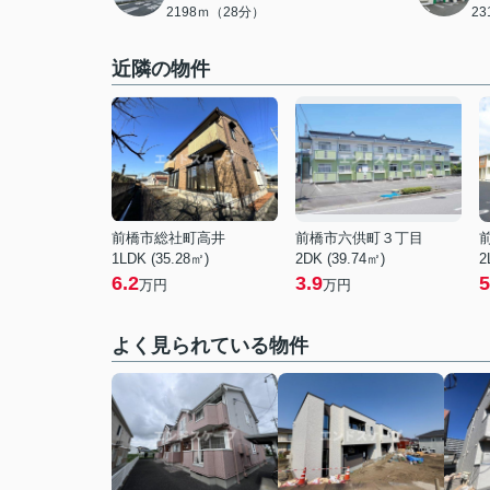
2198ｍ（28分）
2
近隣の物件
前橋市総社町高井
前橋市六供町３丁目
1LDK (35.28㎡)
2DK (39.74㎡)
2
6.2
3.9
5
万円
万円
よく見られている物件