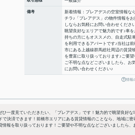
取引態様
一般媒介
備考
新着情報：プレアデスの空室情報な
チラ♪「プレアデス」の物件情報をお
しならお気軽にお問い合わせください
眺望良好なエリアで魅力的です♪車を
持ちの方にもオススメの、自走式駐
を利用できるアパートです♪当社は前
市にある上越線群馬総社周辺の賃貸
を豊富に取り扱っております♪ご要望
ご不明な点などございましたら、お
にお問い合わせください♪
情報
ぜひ一度見ていただきたい、「プレアデス」です！魅力的で眺望良好な
ードで決済できます！前橋市エリアにある賃貸情報のことなら、地域に密
貸情報を取り扱っております！ご要望や不明な点などございましたら、