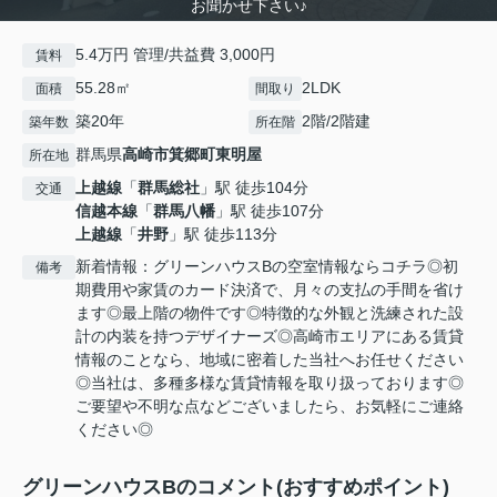
お聞かせ下さい♪
5.4万円 管理/共益費 3,000円
賃料
55.28㎡
2LDK
面積
間取り
築20年
2階/2階建
築年数
所在階
群馬県
高崎市
箕郷町東明屋
所在地
上越線
「
群馬総社
」駅 徒歩104分
交通
信越本線
「
群馬八幡
」駅 徒歩107分
上越線
「
井野
」駅 徒歩113分
新着情報：グリーンハウスBの空室情報ならコチラ◎初
備考
期費用や家賃のカード決済で、月々の支払の手間を省け
ます◎最上階の物件です◎特徴的な外観と洗練された設
計の内装を持つデザイナーズ◎高崎市エリアにある賃貸
情報のことなら、地域に密着した当社へお任せください
◎当社は、多種多様な賃貸情報を取り扱っております◎
ご要望や不明な点などございましたら、お気軽にご連絡
ください◎
グリーンハウスBのコメント(おすすめポイント)