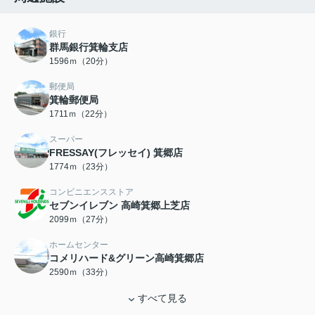
銀行
群馬銀行箕輪支店
1596ｍ（20分）
郵便局
箕輪郵便局
1711ｍ（22分）
スーパー
FRESSAY(フレッセイ) 箕郷店
1774ｍ（23分）
コンビニエンスストア
セブンイレブン 高崎箕郷上芝店
2099ｍ（27分）
ホームセンター
コメリハード&グリーン高崎箕郷店
2590ｍ（33分）
すべて見る