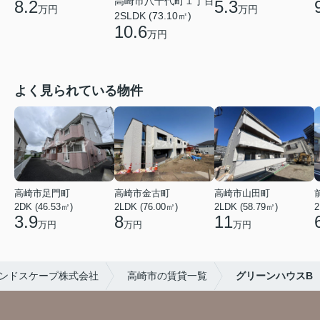
高崎市八千代町１丁目
8.2
5.3
万円
万円
2SLDK (73.10㎡)
10.6
万円
よく見られている物件
高崎市足門町
高崎市金古町
高崎市山田町
2DK (46.53㎡)
2LDK (76.00㎡)
2LDK (58.79㎡)
2
3.9
8
11
万円
万円
万円
ンドスケープ株式会社
高崎市の賃貸一覧
グリーンハウスB