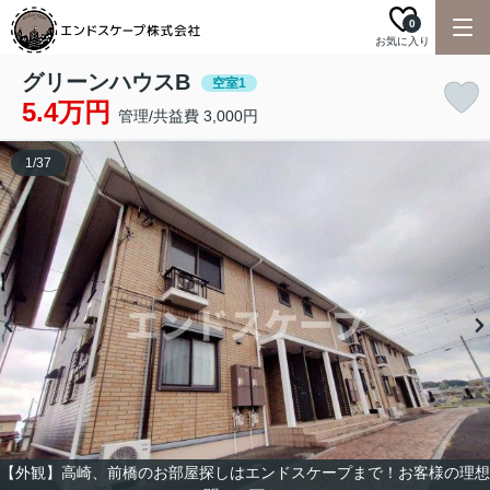
0
お気に入り
グリーンハウスB
空室1
5.4万円
管理/共益費 3,000円
1
/
37
【外観】高崎、前橋のお部屋探しはエンドスケープまで！お客様の理想