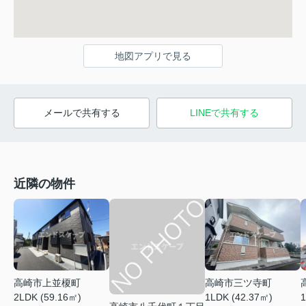
地図アプリで見る
メールで共有する
LINEで共有する
近隣の物件
高崎市上並榎町
高崎市三ツ寺町
2LDK (59.16㎡)
1LDK (42.37㎡)
1