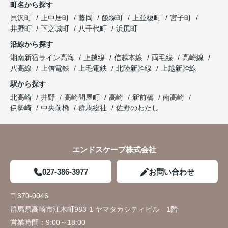
町名から探す
貝沢町
上中居町
藤岡
飯塚町
上並榎町
宮子町
井野町
下之城町
八千代町
浜尻町
沿線から探す
湘南新宿ライン高海
上越線
信越本線
両毛線
高崎線
八高線
上信電鉄
上毛電鉄
北陸新幹線
上越新幹線
駅から探す
北高崎
井野
高崎問屋町
高崎
新前橋
南高崎
伊勢崎
中央前橋
群馬総社
佐野のわたし
エンドスケープ株式会社
027-386-3977
お問い合わせ
〒370-0046
群馬県高崎市江木町983-1 ヤマタカシティビル 1階
営業時間：
9:00～18:00