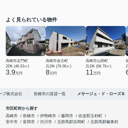
よく見られている物件
高崎市足門町
高崎市金古町
高崎市山田町
2DK (46.53㎡)
2LDK (76.00㎡)
2LDK (58.79㎡)
2
3.9
8
11
万円
万円
万円
ープ株式会社
前橋市の賃貸一覧
メサージュ・ド・ローズＢ
市区町村から探す
高崎市
前橋市
伊勢崎市
藤岡市
佐波郡玉村町
安中市
富岡市
渋川市
北群馬郡吉岡町
北群馬郡榛東村