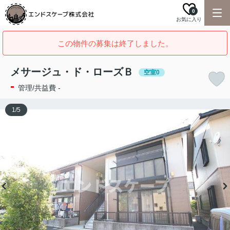
0
お気に入り
この物件の募集は終了しました。
メサージュ・ド・ローズＢ
空室0
-
管理/共益費 -
1
/
5