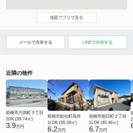
地図アプリで見る
メールで共有する
LINEで共有する
近隣の物件
前橋市六供町３丁目
前橋市総社町高井
前橋市朝日町２丁目
2DK (39.74㎡)
2
1LDK (35.28㎡)
1LDK (45.46㎡)
3.9
万円
6.2
6.7
万円
万円