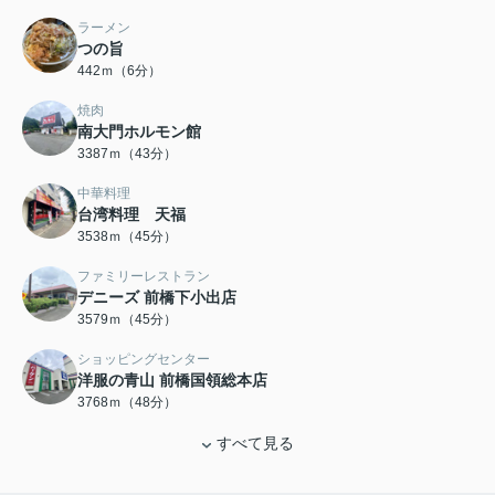
ラーメン
つの旨
442ｍ（6分）
焼肉
南大門ホルモン館
3387ｍ（43分）
中華料理
台湾料理 天福
3538ｍ（45分）
ファミリーレストラン
デニーズ 前橋下小出店
3579ｍ（45分）
ショッピングセンター
洋服の青山 前橋国領総本店
3768ｍ（48分）
すべて見る