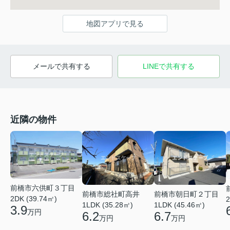
地図アプリで見る
メールで共有する
LINEで共有する
近隣の物件
前橋市六供町３丁目
前橋市総社町高井
前橋市朝日町２丁目
2DK (39.74㎡)
2
1LDK (35.28㎡)
1LDK (45.46㎡)
3.9
万円
6.2
6.7
万円
万円