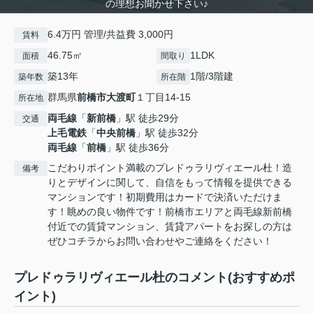
の理想お聞かせ下さい♪
6.4万円 管理/共益費 3,000円
賃料
46.75㎡
1LDK
面積
間取り
築13年
1階/3階建
築年数
所在階
群馬県
前橋市
大渡町
１丁目14-15
所在地
両毛線
「
新前橋
」駅 徒歩29分
交通
上毛電鉄
「
中央前橋
」駅 徒歩32分
両毛線
「
前橋
」駅 徒歩36分
こだわりポイント満載のプレドゥラリヴィエール杜！造
備考
りとデザインに関して、自信をもって情報を提供できる
マンションです！初期費用はカードで決済いただけま
す！眺めの良い物件です！前橋市エリアと両毛線新前橋
付近での賃貸マンション、賃貸アパートをお探しの方は
ぜひコチラからお問い合わせやご連絡をください！
プレドゥラリヴィエール杜のコメント(おすすめポ
イント)