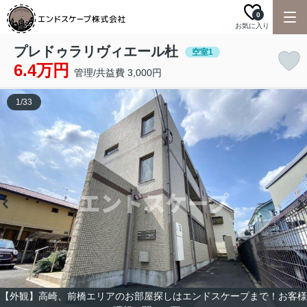
0
お気に入り
プレドゥラリヴィエール杜
空室1
6.4万円
管理/共益費 3,000円
1
/
33
【外観】高崎、前橋エリアのお部屋探しはエンドスケープまで！お客様