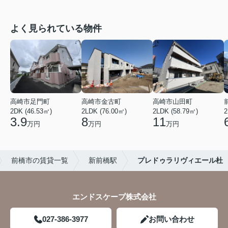
よく見られている物件
高崎市足門町
高崎市金古町
高崎市山田町
2DK (46.53㎡)
2LDK (76.00㎡)
2LDK (58.79㎡)
2
3.9
8
11
万円
万円
万円
前橋市の賃貸一覧
新前橋駅
プレドゥラリヴィエール杜
エンドスケープ株式会社
027-386-3977
お問い合わせ