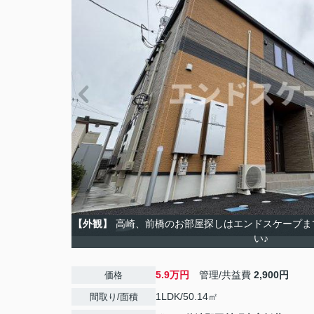
【外観】
高崎、前橋のお部屋探しはエンドスケープま
い♪
5.9万円
管理/共益費
2,900円
価格
1LDK/50.14㎡
間取り/面積