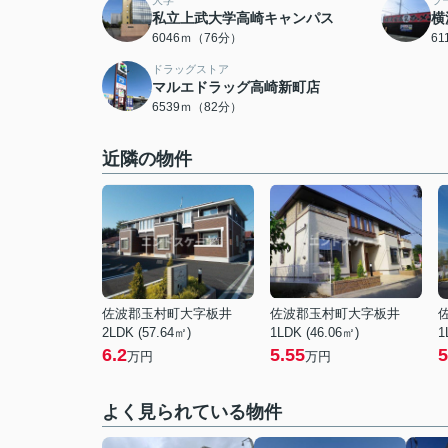
大学
ラ
私立上武大学高崎キャンパス
横
6046ｍ（76分）
6
ドラッグストア
マルエドラッグ高崎新町店
6539ｍ（82分）
近隣の物件
佐波郡玉村町大字板井
佐波郡玉村町大字板井
2LDK (57.64㎡)
1LDK (46.06㎡)
1
6.2
5.55
5
万円
万円
よく見られている物件