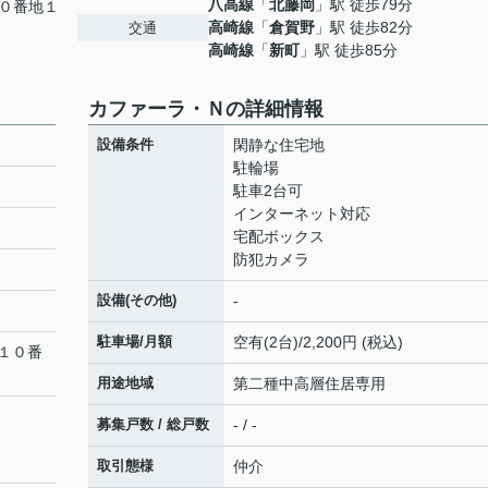
八高線
「
北藤岡
」駅 徒歩79分
０番地１
高崎線
「
倉賀野
」駅 徒歩82分
交通
高崎線
「
新町
」駅 徒歩85分
カファーラ・Ｎの詳細情報
設備条件
閑静な住宅地
駐輪場
駐車2台可
インターネット対応
宅配ボックス
防犯カメラ
設備(その他)
-
駐車場/月額
空有(2台)/2,200円 (税込)
１０番
用途地域
第二種中高層住居専用
募集戸数 / 総戸数
- / -
取引態様
仲介