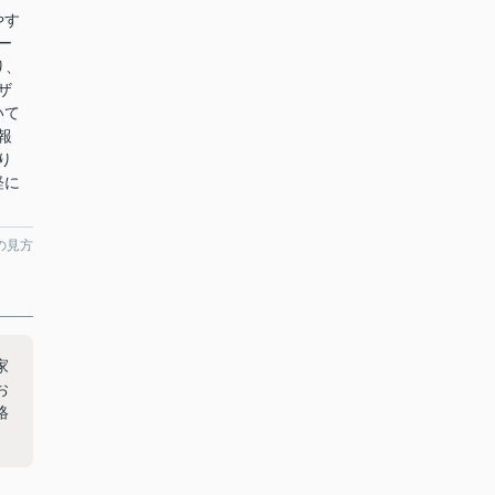
やす
ー
り、
ザ
いて
報
り
軽に
の見方
家
お
絡