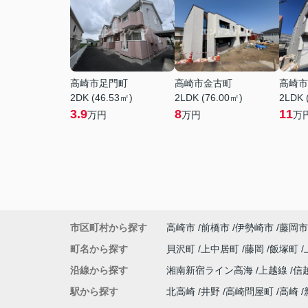
高崎市足門町
高崎市金古町
高崎市
2DK (46.53㎡)
2LDK (76.00㎡)
2LDK 
3.9
8
11
万円
万円
万
市区町村から探す
高崎市
前橋市
伊勢崎市
藤岡市
町名から探す
貝沢町
上中居町
藤岡
飯塚町
沿線から探す
湘南新宿ライン高海
上越線
信
駅から探す
北高崎
井野
高崎問屋町
高崎