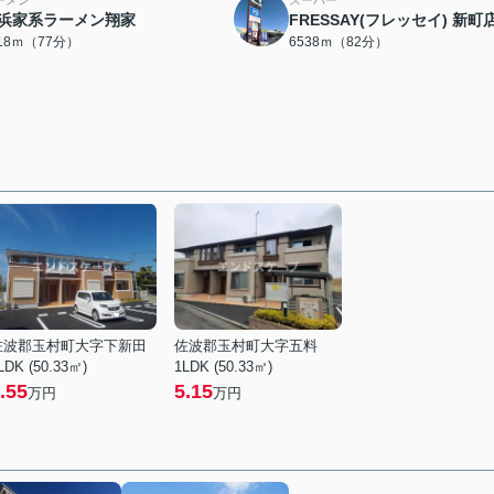
ーメン
スーパー
浜家系ラーメン翔家
FRESSAY(フレッセイ) 新町
118ｍ（77分）
6538ｍ（82分）
佐波郡玉村町大字下新田
佐波郡玉村町大字五料
LDK (50.33㎡)
1LDK (50.33㎡)
.55
5.15
万円
万円