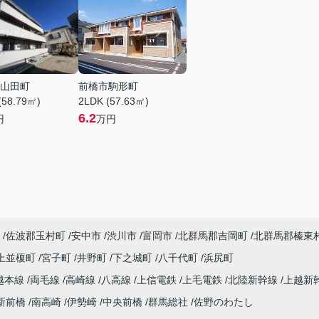
山田町
前橋市駒形町
(58.79㎡)
2LDK (57.63㎡)
6.2
円
万円
佐波郡玉村町
安中市
渋川市
富岡市
北群馬郡吉岡町
北群馬郡榛東
上並榎町
宮子町
井野町
下之城町
八千代町
浜尻町
越本線
両毛線
高崎線
八高線
上信電鉄
上毛電鉄
北陸新幹線
上越新
新前橋
南高崎
伊勢崎
中央前橋
群馬総社
佐野のわたし