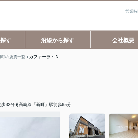
営業時
ら探す
沿線から探す
会社概要
カファーラ・Ｎ
村町の賃貸一覧
歩82分
高崎線「新町」駅徒歩85分