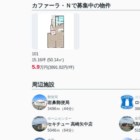
カファーラ・Ｎで募集中の物件
101
15.16坪 (50.14㎡)
5.9
万円(3891.82円/坪)
周辺施設
郵便局
コ
岩鼻郵便局
ロ
3496ｍ（44分）
3
ホームセンター
保
セキチュー 高崎矢中店
高
5046ｍ（64分）
5