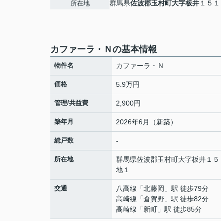
群馬県
佐波郡玉村町
大字板井
１５１
所在地
カファーラ・Ｎの基本情報
物件名
カファーラ・Ｎ
価格
5.9万円
管理/共益費
2,900円
築年月
2026年6月（新築）
総戸数
-
所在地
群馬県
佐波郡玉村町
大字板井
１５
地１
交通
八高線
「
北藤岡
」駅 徒歩79分
高崎線
「
倉賀野
」駅 徒歩82分
高崎線
「
新町
」駅 徒歩85分