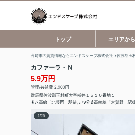
トップ
エリアか
高崎市の賃貸情報ならエンドスケープ株式会社
佐波郡玉
カファーラ・Ｎ
5.9万円
管理/共益費 2,900円
群馬県
佐波郡玉村町
大字板井
１５１０番地１
八高線「北藤岡」駅徒歩79分
高崎線「倉賀野」駅徒
1
/
25